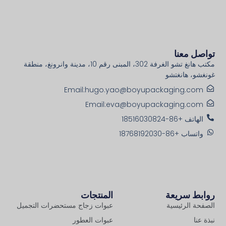
تواصل معنا
مكتب هانغ تشو الغرفة 302، المبنى رقم 10، مدينة وانرونغ، منطقة
غونغشو، هانغتشو
Email:hugo.yao@boyupackaging.com
Email:eva@boyupackaging.com
الهاتف +86-18516030824
واتساب +86-18768192030
روابط سريعة
المنتجات
الصفحة الرئيسية
عبوات زجاج مستحضرات التجميل
نبذة عنا
عبوات العطور