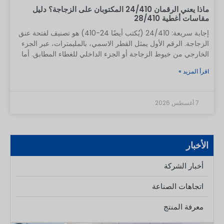
ماذا يعني الرقمان 24/410 المكتوبان على الزجاجة؟ دليل
مقاسات أغطية 28/410
إجابة سريعة: 24/410 (يُكتب أيضًا 24-410) هو تصنيف لفتحة عنق
الزجاجة. الرقم الأول يمثل القطر الاسمي، بالمليمترات، عبر الجزء
الخارجي من خيوط الزجاجة أو الجزء الداخلي للغطاء المطابق. أما
الرقم الثاني فيحدد سلسلة المقاسات القياسية للخيوط المستمرة —
اقرأ المزيد »
أي تكوين الخيوط وارتفاع عنق الزجاجة. يجب أن تُستخدم الزجاجة
ذات المقاس 24/410 مع مضخة أو بخاخ أو غطاء من نفس المقاس
24/410، لكن الرمز وحده لا يضمن حصولك على عبوة تجارية خالية
7 أغسطس 2026
من التسرب. لا تقرأ الرمز 24/410 على أنه كسر. فهو لا يعني فتحة
داخلية مقاس 24 ملم، أو أبعادًا تبلغ 410 ملم، أو خيطًا مقاس 4.10
ملم. إنه معيار تغليف مكون من جزأين يُستخدم لمطابقة الحاويات
والأغطية. المحتويات
الأخبار
أخبار الشركة
اتجاهات الصناعة
معرفة المنتج