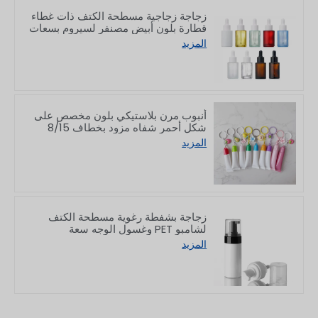
زجاجة زجاجية مسطحة الكتف ذات غطاء
قطارة بلون أبيض مصنفر لسيروم بسعات
10/30/50/60/80/100 مل
المزيد
أنبوب مرن بلاستيكي بلون مخصص على
شكل أحمر شفاه مزود بخطاف 8/15
جرام
المزيد
زجاجة بشفطة رغوية مسطحة الكتف
لشامبو PET وغسول الوجه سعة
150/200 مل
المزيد