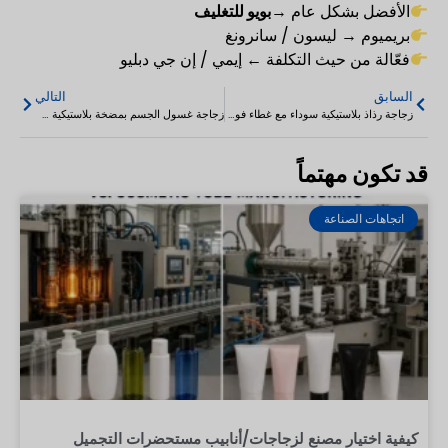
الأفضل بشكل عام →
بويو للتغليف
بريميوم → ليسون / سانرونغ
فعّالة من حيث التكلفة ← إيمي / إن جي دبليو
السابق
التالي
زجاجة رذاذ بلاستيكية سوداء مع غطاء فوهة 100-500 مل
زجاجة غسول الجسم بمضخة بلاستيكية سوداء بلا هواء مفرغة من البلاستيك 5-20 مل
قد تكون مهتماً
اتجاهات الصناعة
كيفية اختيار مصنع لزجاجات/أنابيب مستحضرات التجميل