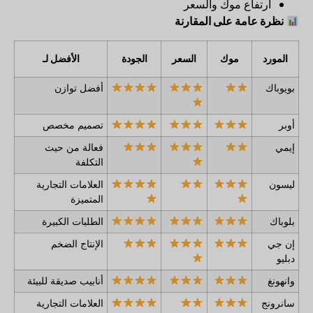
ارتفاع موك والسعر
نظرة عامة على المقارنة
المورد
موك
السعر
الجودة
الأفضل لـ
بويوباك
أفضل توازن
أوبر
تصميم مخصص
إيمي
فعالة من حيث
التكلفة
ليسون
العلامات التجارية
المتميزة
بلوباك
الطلبات الكبيرة
إن جي
الإنتاج الضخم
دبليو
وانهونغ
أنابيب صديقة للبيئة
سانرونج
العلامات التجارية