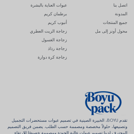
اتصل بنا
عبوات العناية بالبشرة
المدونة
برطمان كريم
جميع المنتجات
أنبوب كريم
محول أونز إلى مل
زجاجة الزيت العطري
زجاجة الغسول
زجاجة رذاذ
زجاجة كرة دوارة
Deutsch
Français
한국어
تقدم BOYU، الخبيرة الصينية في تصميم عبوات مستحضرات التجميل
وتصنيعها، حلولاً مخصصة ومصممة حسب الطلب. يضمن فريق التصميم
日本語
المحترف لدينا تصميم عبوات عالية الجودة ومصممة خصيصًا للارتقاء