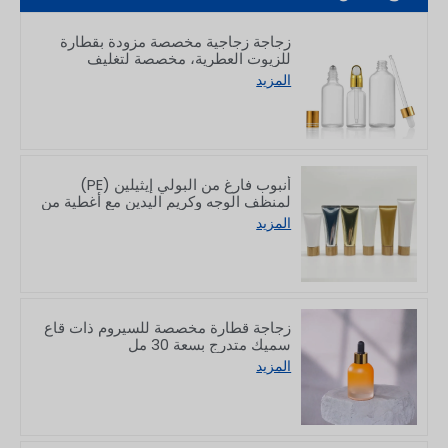
زجاجة زجاجية مخصصة مزودة بقطارة
للزيوت العطرية، مخصصة لتغليف
منتجات العناية بالبشرة، سعة 5–100 مل
المزيد
أنبوب فارغ من البولي إيثيلين (PE)
لمنظف الوجه وكريم اليدين مع أغطية من
الخيزران، سعة 50/80/100/150 غرام
المزيد
زجاجة قطارة مخصصة للسيروم ذات قاع
سميك متدرج بسعة 30 مل
المزيد