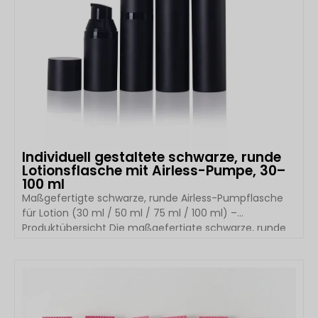
Individuell gestaltete schwarze, runde
Lotionsflasche mit Airless-Pumpe, 30–
100 ml
Maßgefertigte schwarze, runde Airless-Pumpflasche
für Lotion (30 ml / 50 ml / 75 ml / 100 ml) –
Produktübersicht Die maßgefertigte schwarze, runde
Airless-Pumpflasche von Boyu Packaging wurde für
hochwertige Hautpflegeprodukte entwickelt, die eine
hygienische, luftfreie Dosierung erfordern. Diese aus
DETAILS ANSEHEN
hochwertigem PP (Polypropylen) gefertigte Airless-
Flasche ist in den Füllmengen 30 ml, 50 ml, 75 ml und
100 ml erhältlich. Ihre […]