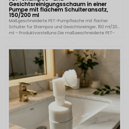
Gesichtsreinigungsschaum in einer
Pumpe mit flachem Schulteransatz,
150/200 ml
Maßgeschneiderte PET-Pumpflasche mit flacher
Schulter für Shampoo und Gesichtsreiniger, 150 ml/200
ml – Produktvorstellung Die maßgeschneiderte PET-
Pumpflasche mit flacher Schulter von Hangzhou Boyu
Packaging wurde speziell für moderne Hautpflege-
und Körperpflegemarken entwickelt. Mit ihrem klaren
DETAILS ANSEHEN
Design mit flachen Schultern, dem leichten PET-
Flaschenkörper und dem hochwertigen
Schaumpumpensystem eignet sich diese
Verpackungslösung ideal für Gesichtsreiniger, […]