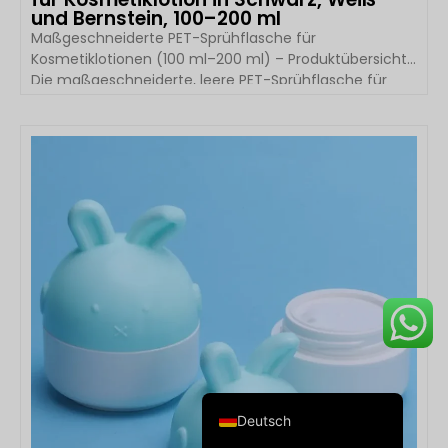
und Bernstein, 100–200 ml
Maßgeschneiderte PET-Sprühflasche für
Kosmetiklotionen (100 ml–200 ml) – Produktübersicht
Die maßgeschneiderte, leere PET-Sprühflasche für
Kosmetiklotionen von Boyu Packaging wurde für
Hautpflege-, Körperpflege- und Kosmetikmarken
entwickelt, die leichte, langlebige und individuell
DETAILS ANSEHEN
Français
gestaltbare Verpackungen benötigen. Diese runde
PET-Flasche ist in den Größen 100 ml, 120 ml, 150 ml
العربية
und 200 ml erhältlich und in verschiedenen Farben
한국어
erhältlich, darunter transparent, weiß, […]
日本語
Italiano
Русский
Español de Argentina
English
Deutsch