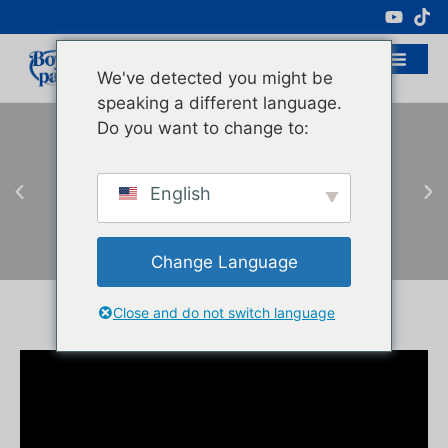
Professioneller Hersteller Von
Kosmetikverpackungen
We've detected you might be
speaking a different language.
Do you want to change to:
English
Change Language
Close and do not switch language
Hier
klicken