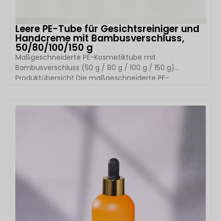
Leere PE-Tube für Gesichtsreiniger und
Handcreme mit Bambusverschluss,
50/80/100/150 g
Maßgeschneiderte PE-Kosmetiktube mit
Bambusverschluss (50 g / 80 g / 100 g / 150 g)
Produktübersicht Die maßgeschneiderte PE-
Kosmetiktube mit natürlichem Bambusverschluss von
Boyu Packaging vereint die Flexibilität von PE-Tuben
mit der hochwertigen Optik von Bambusverschlüssen
DETAILS ANSEHEN
und ist damit eine hervorragende Wahl für Natur-, Bio-
und Luxus-Hautpflegemarken. Erhältlich in […]