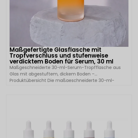
Maßgefertigte Glasflasche mit
Tropfverschluss und stufenweise
verdicktem Boden für Serum, 30 ml
Maßgeschneiderte 30-ml-Serum-Tropfflasche aus
Glas mit abgestuftem, dickem Boden –
Produktübersicht Die maßgeschneiderte 30-ml-
Serum-Tropfflasche aus Glas mit abgestuftem,
dickem Boden von Boyu Packaging wurde für
Premium-Marken im Bereich Haut- und Körperpflege
DETAILS ANSEHEN
entwickelt, die eine elegante, langlebige und individuell
gestaltbare Verpackung suchen. Mit ihrem
kristallklaren Glasdesign mit dickem Boden und einem
präzisen Tropfsystem wertet diese Flasche die
Produktpräsentation auf und schützt gleichzeitig […]