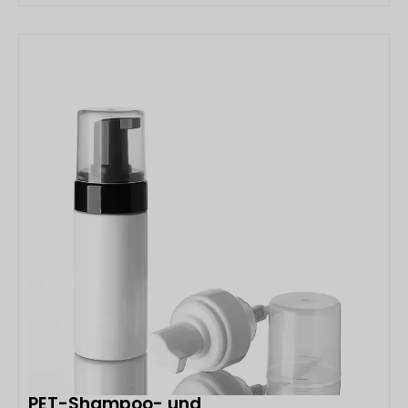
Lippenstift-Schlauchtube mit Haken von Hangzhou
Boyu Packaging ist eine tragbare und innovative
Verpackungslösung, die speziell für flüssigen
DETAILS ANSEHEN
Lippenstift, Lipgloss, Lippenbalsam und andere
Schönheitsprodukte entwickelt wurde. Er zeichnet sich
durch eine kompakte Bauweise mit einem
Durchmesser von 19 mm und eine praktische
Aufhängevorrichtung aus […]
PET-Shampoo- und