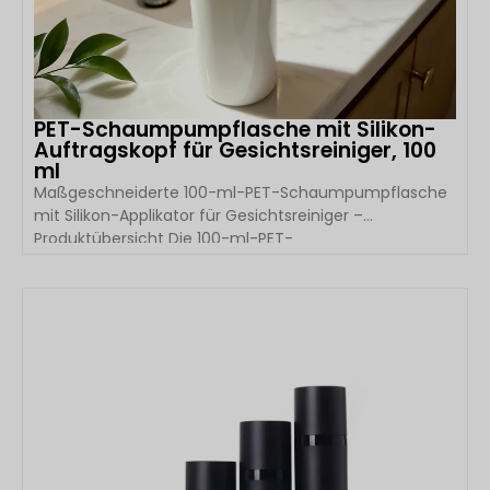
PET-Schaumpumpflasche mit Silikon-
Auftragskopf für Gesichtsreiniger, 100
ml
Maßgeschneiderte 100-ml-PET-Schaumpumpflasche
mit Silikon-Applikator für Gesichtsreiniger –
Produktübersicht Die 100-ml-PET-
Schaumpumpflasche mit Silikon-Applikator von Boyu
Packaging wurde speziell für moderne Marken im
Bereich Gesichtsreinigung und Hautpflege entwickelt.
DETAILS ANSEHEN
Durch die Kombination einer leichten PET-Flasche mit
einem weichen Silikon-Massageapplikator verwandelt
diese Verpackungslösung flüssige Reinigungsmittel in
[…]