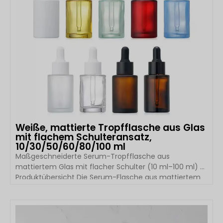
Weiße, mattierte Tropfflasche aus Glas
mit flachem Schulteransatz,
10/30/50/60/80/100 ml
Maßgeschneiderte Serum-Tropfflasche aus
mattiertem Glas mit flacher Schulter (10 ml–100 ml) –
Produktübersicht Die Serum-Flasche aus mattiertem
Glas mit flacher Schulter von Boyu Packaging wurde
für Premium-Hautpflege- und Kosmetikmarken
entwickelt, die nach eleganten, funktionalen und
DETAILS ANSEHEN
individuell gestaltbaren Verpackungen suchen.