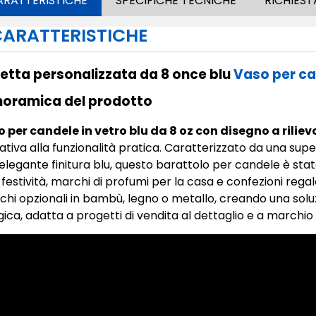
ARATTERISTICHE
SPECIFICHE TECNICHE
RICHIEST
ARATTERISTICHE
hetta personalizzata da 8 once blu
Vaso per ca
noramica del prodotto
 per candele in vetro blu da 8 oz con disegno a riliev
tiva alla funzionalità pratica. Caratterizzato da una superf
elegante finitura blu, questo barattolo per candele è st
 festività, marchi di profumi per la casa e confezioni regalo.
hi opzionali in bambù, legno o metallo, creando una sol
ica, adatta a progetti di vendita al dettaglio e a marchio 