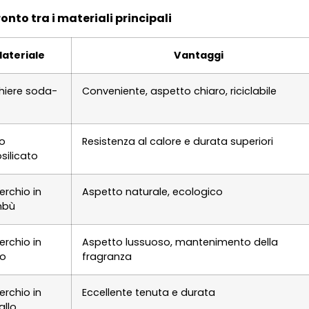
onto tra i materiali principali
ateriale
Vantaggi
hiere soda-
Conveniente, aspetto chiaro, riciclabile
o
Resistenza al calore e durata superiori
silicato
rchio in
Aspetto naturale, ecologico
mbù
rchio in
Aspetto lussuoso, mantenimento della
no
fragranza
rchio in
Eccellente tenuta e durata
llo