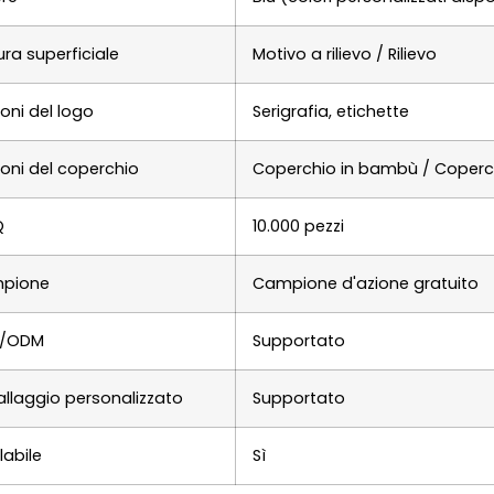
tura superficiale
Motivo a rilievo / Rilievo
oni del logo
Serigrafia, etichette
oni del coperchio
Coperchio in bambù / Coperch
Q
10.000 pezzi
pione
Campione d'azione gratuito
/ODM
Supportato
llaggio personalizzato
Supportato
labile
Sì