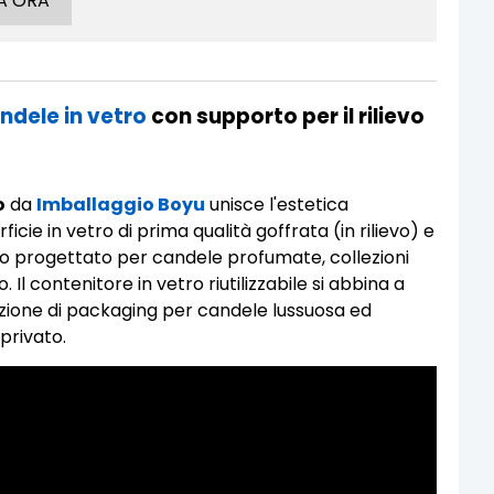
A ORA
ndele in vetro
con supporto per il rilievo
o
da
Imballaggio Boyu
unisce l'estetica
icie in vetro di prima qualità goffrata (in rilievo) e
ato progettato per candele profumate, collezioni
 Il contenitore in vetro riutilizzabile si abbina a
uzione di packaging per candele lussuosa ed
privato.