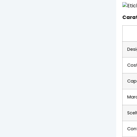
Carat
Desi
Cost
Capa
Marc
Scel
Cont