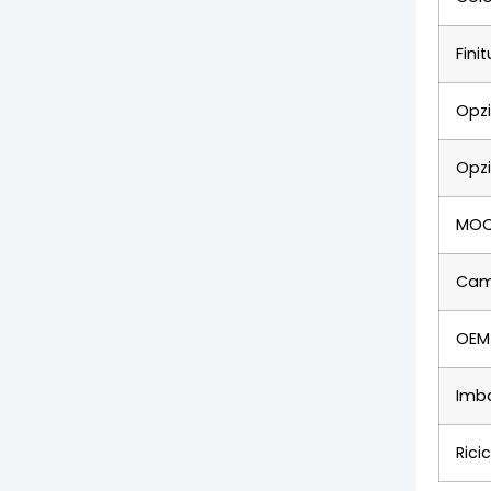
Fini
Opzi
Opzi
MO
Cam
OEM
Imba
Ricic