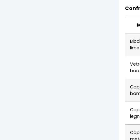
Confr
M
Bicc
lime
Vetr
boro
Cope
ba
Cope
leg
Cope
meta