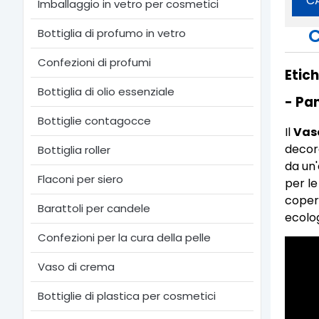
C
Imballaggio in vetro per cosmetici
C
Bottiglia di profumo in vetro
Confezioni di profumi
Etic
Bottiglia di olio essenziale
- Pa
Bottiglie contagocce
Il
Vaso
decora
Bottiglia roller
da un'
Flaconi per siero
per le
coperc
Barattoli per candele
ecolog
Confezioni per la cura della pelle
Vaso di crema
Bottiglie di plastica per cosmetici