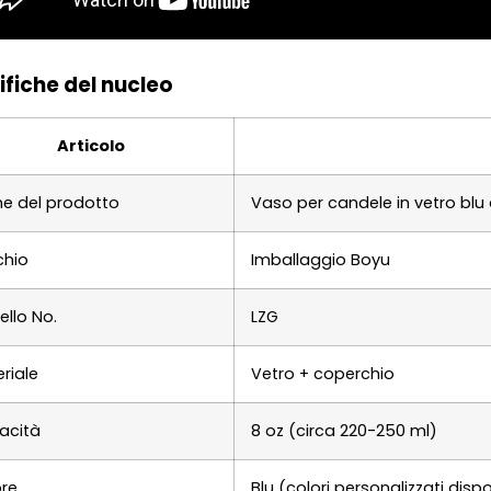
ifiche del nucleo
Articolo
e del prodotto
Vaso per candele in vetro blu 
chio
Imballaggio Boyu
llo No.
LZG
riale
Vetro + coperchio
acità
8 oz (circa 220-250 ml)
re
Blu (colori personalizzati dispo