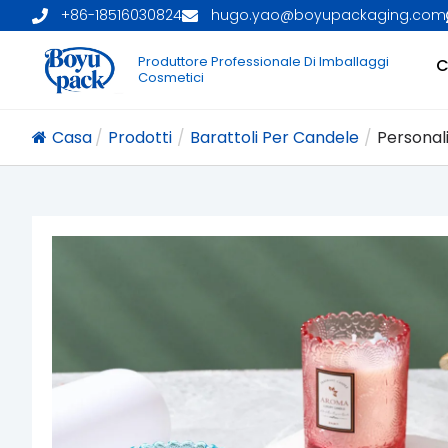
+86-18516030824
hugo.yao@boyupackaging.com
Produttore Professionale Di Imballaggi
C
Cosmetici
Casa
/
Prodotti
/
Barattoli Per Candele
/
Personali