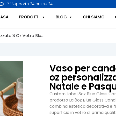
7 *Supporto 24 ore su 24
ASA
PRODOTTI
BLOG
CHI SIAMO
zzato 8 Oz Vetro Blu...
Vaso per cande
oz personalizza
Natale e Pasq
Custom Label 8oz Blue Glass Can
prodotto La 8oz Blue Glass Candl
combina estetica decorativa e fu
superficie in vetro di prima qualit