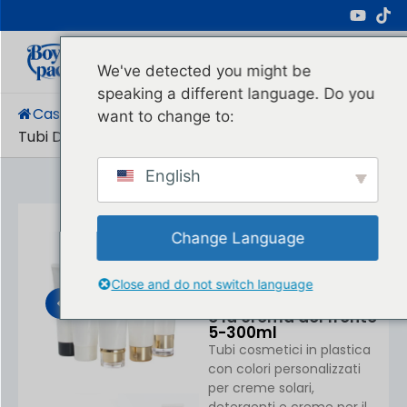
Produttore Professionale Di Imballaggi
Cosmetici
We've detected you might be
speaking a different language. Do you
Casa
/
Prodotti
/
Tubo Di Crema
/
want to change to:
Tubi Di Plastica A Colori Personalizzati...
English
Change Language
Tubi di plastica di
colore su ordinazione
per la protezione
Close and do not switch language
solare dei cosmetici
e la crema del fronte
5-300ml
Tubi cosmetici in plastica
con colori personalizzati
per creme solari,
detergenti e creme per il