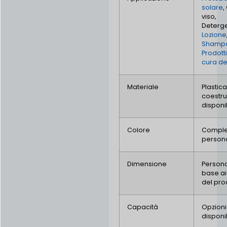
solare
,
viso,
Deterg
Lozione
Shamp
Prodotti
cura de
Materiale
Plastica
coestru
disponib
Colore
Compl
persona
Dimensione
Persona
base ai 
del pro
Capacità
Opzioni
disponib