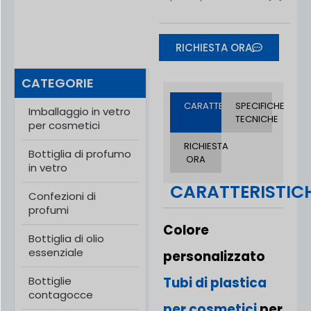
RICHIESTA ORA
CATEGORIE
CARATTERISTICHE
SPECIFICHE
Imballaggio in vetro
TECNICHE
per cosmetici
RICHIESTA
Bottiglia di profumo
ORA
in vetro
CARATTERISTIC
Confezioni di
profumi
Colore
Bottiglia di olio
essenziale
personalizzato
Bottiglie
Tubi di plastica
contagocce
per cosmetici
per