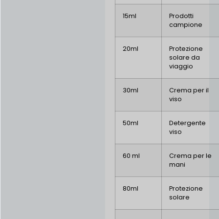
15ml
Prodotti
campione
20ml
Protezione
solare da
viaggio
30ml
Crema per il
viso
50ml
Detergente
viso
60 ml
Crema per le
mani
80ml
Protezione
solare