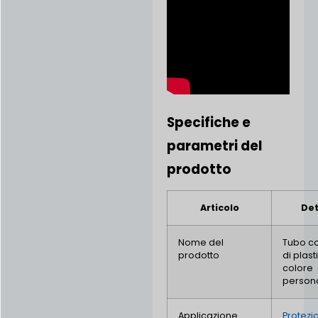
Specifiche e
parametri del
prodotto
Articolo
Det
Nome del
Tubo c
prodotto
di plast
colore
persona
Applicazione
Protezi