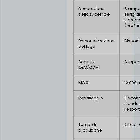
Decorazione
Stampa 
della superficie
serigraf
stampa
(oro/a
Personalizzazione
Disponi
del logo
Servizio
Suppor
OEM/ODM
MOQ
10.000 
Imballaggio
Carton
standa
l'espor
Tempi di
Circa 10
produzione