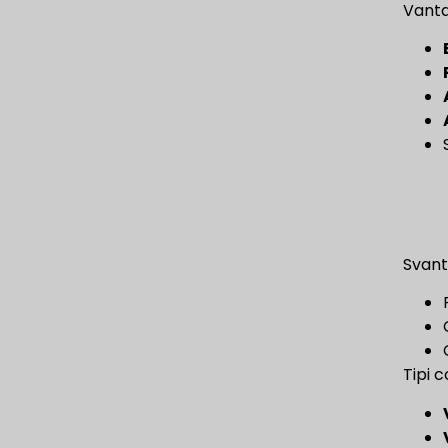
Vanta
Svant
Tipi 