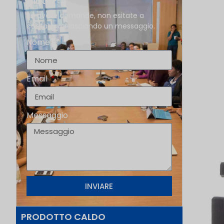
Aiuto?
Se avete domande, non esitate a
contattarci lasciando un messaggio.
Nome
Email
Messaggio
INVIARE
PRODOTTO CALDO