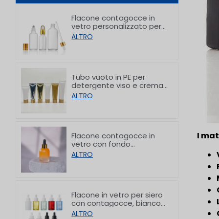
Flacone contagocce in
vetro personalizzato per
oli essenziali, per il
ALTRO
confezionamento di
prodotti per la cura della
pelle, da 5 a 100 ml
Tubo vuoto in PE per
detergente viso e crema
mani con tappi in bambù
ALTRO
da 50/80/100/150 g
I mat
Flacone contagocce in
vetro con fondo
spessorato graduale
ALTRO
personalizzato da 30 ml
Flacone in vetro per siero
con contagocce, bianco
satinato e con spalla
ALTRO