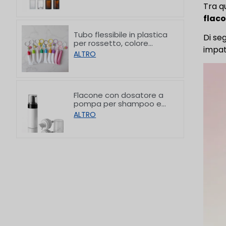
piatta, da
Tra q
10/30/50/60/80/100 ml
flaco
Tubo flessibile in plastica
Di se
per rossetto, colore
impat
personalizzato, con
ALTRO
gancio, 8/15 g
Flacone con dosatore a
pompa per shampoo e
detergente viso in PET
ALTRO
con spalla piatta, 150/200
ml