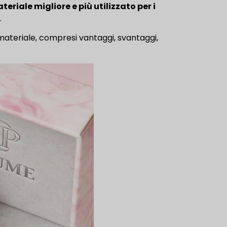
eriale migliore e più utilizzato per i
.
 materiale, compresi vantaggi, svantaggi,