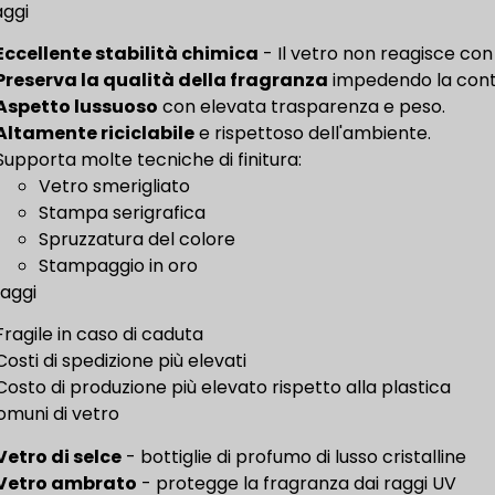
ggi
Eccellente stabilità chimica
- Il vetro non reagisce con 
Preserva la qualità della fragranza
impedendo la conta
Aspetto lussuoso
con elevata trasparenza e peso.
Altamente riciclabile
e rispettoso dell'ambiente.
Supporta molte tecniche di finitura:
Vetro smerigliato
Stampa serigrafica
Spruzzatura del colore
Stampaggio in oro
aggi
Fragile in caso di caduta
Costi di spedizione più elevati
Costo di produzione più elevato rispetto alla plastica
comuni di vetro
Vetro di selce
- bottiglie di profumo di lusso cristalline
Vetro ambrato
- protegge la fragranza dai raggi UV