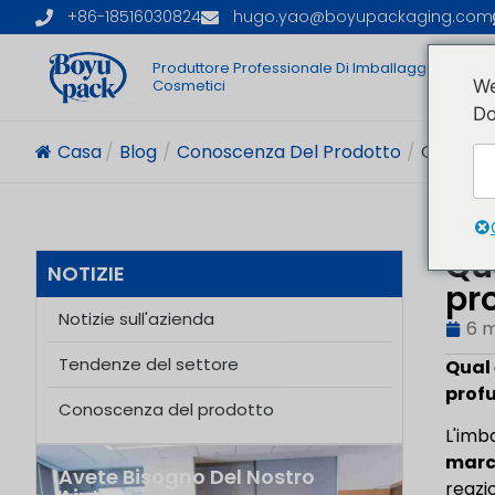
+86-18516030824
hugo.yao@boyupackaging.com
Produttore Professionale Di Imballaggi
C
Cosmetici
We
Do
Casa
/
Blog
/
Conoscenza Del Prodotto
/
Qual È La
Qu
NOTIZIE
pr
Notizie sull'azienda
6 
Tendenze del settore
Qual 
profu
Conoscenza del prodotto
L'imb
march
Avete Bisogno Del Nostro
reazi