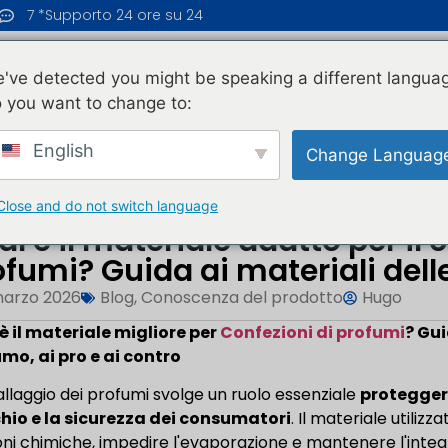
7 *Supporto 24 ore su 24
ASA
PRODOTTI
BLOG
CHI SIAMO
've detected you might be speaking a different langua
 you want to change to:
 Soluzione Più Adatta...
English
Change Languag
Close and do not switch language
al è il materiale adatto per i
ofumi? Guida ai materiali dell
marzo 2026
Blog
,
Conoscenza del prodotto
Hugo
è il materiale migliore per
Confezioni di profumi
? Gui
mo, ai pro e ai contro
allaggio dei profumi svolge un ruolo essenziale
proteggere
io e la sicurezza dei consumatori
. Il materiale utiliz
oni chimiche, impedire l'evaporazione e mantenere l'integ