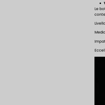
Le bo
conte
Livell
Medio
Impat
Eccell