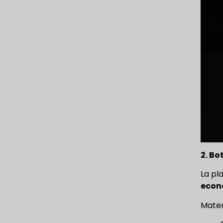
2. Bo
La pl
econ
Mater