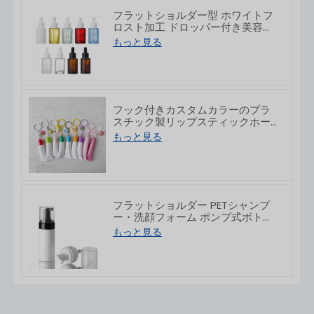
フラットショルダー型 ホワイトフ
ロスト加工 ドロッパー付き美容液
用ガラス瓶
もっと見る
10/30/50/60/80/100ml
フック付きカスタムカラーのプラ
スチック製リップスティックホー
スチューブ 8/15g
もっと見る
フラットショルダー PETシャンプ
ー・洗顔フォーム ポンプ式ボトル
150/200ml
もっと見る