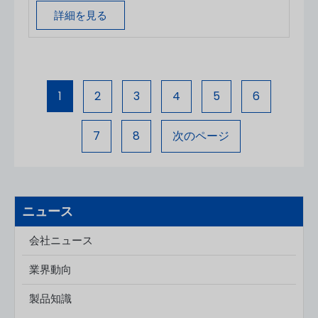
スキンケア用ジャー、エッセンシャルオイル瓶、ド
詳細を見る
ロッパーボトル、高級美容容器などを国際的なブラ
ンドに供給しています。 化粧品メーカーにとっ
て、適切なガラス包装メーカーの選定は、価格だけ
によるものではありません。プロフェッショナルな
サプライヤーは、安定したガラス品質、信頼性の高
1
2
3
4
5
6
い装飾技術、柔軟なカスタマイズ、輸出実績、品質
管理システム、そして長期的な技術サポートを提供
すべきです。 中国の主要なガラス包装生産地域に
7
8
次のページ
は、浙江省、江蘇省、広東省、山東省、上海があ
り、これらの地域のメーカーは、ガラスの成形、研
磨、コーティング、印刷、電気めっきなどを網羅す
る完全なサプライチェーンを構築しています。
ニュース
会社ニュース
業界動向
製品知識