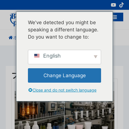
化粧品包装の専門メーカー
We've detected you might be
speaking a different language.
Do you want to change to:
ホーム
/
ブログ
English
ブログ
Change Language
Close and do not switch language