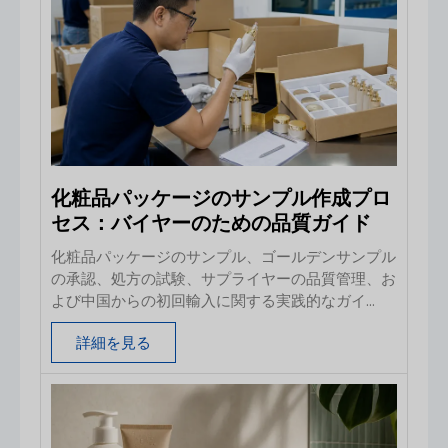
ッパー式では使用中にパッケージを繰り返し開ける
ことになり、ヘッドスペースが増加してしまいま
す。 配合内容とは無関係に、普遍的に「最良」と
言えるボトルは存在しません。本ガイドは、スキン
ケアブランドおよびパッケージングのバイヤー向け
に作成されています。ここでは、素材、ボトルのデ
ザイン、容量、ディスペンシングシステム、装飾、
充填条件、および
化粧品パッケージのサンプル作成プロ
セス：バイヤーのための品質ガイド
化粧品パッケージのサンプル、ゴールデンサンプル
の承認、処方の試験、サプライヤーの品質管理、お
よび中国からの初回輸入に関する実践的なガイ
ド。.
詳細を見る