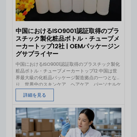
わせるために使用される、2つの要素からなる包装
規格です。何
中国におけるISO9001認証取得のプラ
スチック製化粧品ボトル・チューブメ
ーカートップ12社 | OEMパッケージン
グサプライヤー
中国におけるISO9001認証取得のプラスチック製化
粧品ボトル・チューブメーカートップ12 中国は世
界最大級の化粧品パッケージ製造拠点の一つとな
り、世界中のスキンケア、ヘアケア、パーソナルケ
ア、美容ブランド向けに、プラスチックボトル、化
詳細を見る
粧品用チューブ、エアレス容器、ポンプ、およびカ
スタムパッケージソリューションを供給していま
す。 海外のバイヤーにとって、プラスチック製化
粧品パッケージメーカーの選定は、価格だけではあ
りません。信頼できるサプライヤーは、安定した品
質管理、ISO9001に基づく品質管理体制、適切な素