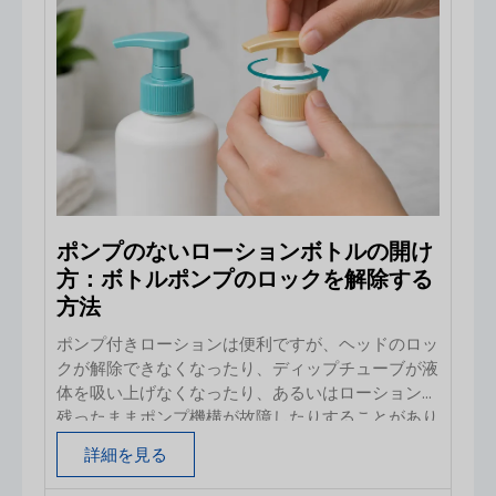
ストがかさむことになります。 本ガイドでは、化
粧品ブランド、流通業者、受託充填業者、スタート
アップの創業者が、化粧品パッケージメーカーやサ
プライヤーをどのように評価すべきかを解説しま
す。ガラス製およびプラスチック製のパッケージ、
コミュニケーションと交渉、OEMのワークフロー、
品質管理、そして中国から化粧品パッケージを購入
する際の実務上のリスクについて取り上げていま
す。
ポンプのないローションボトルの開け
方：ボトルポンプのロックを解除する
方法
ポンプ付きローションは便利ですが、ヘッドのロッ
クが解除できなくなったり、ディップチューブが液
体を吸い上げなくなったり、あるいはローションが
残ったままポンプ機構が故障したりすることがあり
ます。パッケージを開ける正しい方法は、実際にど
詳細を見る
こが詰まっているか（ロックアクチュエータ、ネジ
式キャップ、あるいはポンプ機構そのもの）によっ