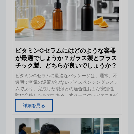
これは、完成した生産ロットが出荷に適しているか
どうかを、管理された手順に基づいて判断するもの
です。化粧品パッケージの場合、検査では、サンプ
リング時に買い手が承認した内容と、実際の製品と
の整合性を確認しなければなりません。
ビタミンCセラムにはどのような容器
が最適でしょうか？ガラス製とプラス
チック製、どちらが良いでしょうか？
ビタミンCセラムに最適なパッケージは、通常、不
透明で空気の逆流が少ないディスペンシングシステ
ムであり、完成した製剤との適合性および安定性試
験に合格したものである。水ベースのL-アスコルビ
ン酸セラムの場合、空気の繰り返し交換や使用者と
詳細を見る
の接触を最小限に抑えられるため、適切に設計され
たエアレスポンプが最も有力な選択肢となることが
多い。 ダークアンバーや黒色のガラスは、優れた
光遮断効果と高級感をもたらしますが、従来のドロ