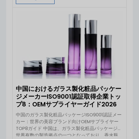
プがヘッドと一緒に回転している可能性や、輸送用
ロックがまだかかっている可能性、あるいは乾燥し
たシャンプーが可動部に付着して固着している可能
性があります。 簡単な対処法：ボトルを乾かし、
ネジ式カラーをボトルにしっかりと締め付け、その
カラーをしっかりと固定した状態で、ポンプヘッド
のみを矢印の方向（通常は反時計回り）に回してく
ださい。ポンプヘッドが持ち上がったら、数回押し
てチャンバーに液を充填してください。それでも開
かない場合は、ポンプが[…]であると判断する前
に、以下の確認事項を参照してください。
中国におけるガラス製化粧品パッケー
ジメーカーISO9001認証取得企業トッ
プ8：OEMサプライヤーガイド2026
中国のガラス製化粧品パッケージISO9001認証メー
カー：世界の美容ブランド向けOEMサプライヤー
TOP8ガイド 中国は、ガラス製化粧品パッケージの
世界有数の製造拠点の一つとなっており、香水瓶、