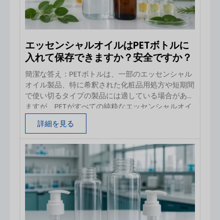
何を要求すべきかを解説します。目次 1 はじめに
エッセンシャルオイルはPETボトルに
入れて保存できますか？安全ですか？
簡潔な答え：PETボトルは、一部のエッセンシャル
オイル製品、特に希釈された化粧品用処方や短期間
で使い切るタイプの製品には適している場合があり
ますが、PETがすべての純粋なエッセンシャルオイ
ルと普遍的に互換性があるとは見なすべきではあり
詳細を見る
ません。希釈されていないエッセンシャルオイルの
長期保存には、密閉性の高いアンバーガラス瓶が依
然として無難な第一の選択肢です。 PETの使用を検
討しているブランドは、キャップ、ライナー、レデ
ューサー、ポンプ、スプレーノズル、ディップチュ
ーブ、装飾、ラベルの接着剤など、製造パッケージ
一式を揃えた状態で、実際の精油または完成した処
方をテストする必要があります。実用的なルールと
して、「PET」とは樹脂の種類を示すものであり、