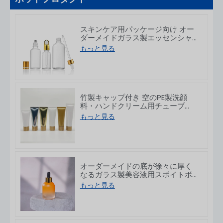
スキンケア用パッケージ向け オー
ダーメイドガラス製エッセンシャ
ルオイルドロッパーボトル 5～
もっと見る
100ml
竹製キャップ付き 空のPE製洗顔
料・ハンドクリーム用チューブ
50/80/100/150g
もっと見る
オーダーメイドの底が徐々に厚く
なるガラス製美容液用スポイトボ
トル 30ml
もっと見る