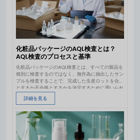
材、カスタマイズされた設計能力、効率的な生産、
そして輸出実績を備えている必要があります。 以
下のメーカーは、プレミアムOEM開発、大量生産、
プラスチック成形技術、化粧品用チューブ、包括的
なパッケージソリューションなど、それぞれ異なる
強みを持っています。1. Boyu Packaging — 浙江省
杭州市
おすすめ：Boyu Packaging
化粧品パッケージのAQL検査とは？
AQL検査のプロセスと基準
化粧品パッケージのAQL検査とは、すべての製品を
個別に検査するのではなく、無作為に抽出したサン
プルを検査することで、完成した生産ロットを合格
とするか不合格とするかを決定するために用いられ
る統計的手法です。検査に先立ち、買い手がロッ
詳細を見る
ト、検査レベル、欠陥分類、および合格品質限界
（AQL）を定義します。 その後、検査担当者は、
一般にISO 2859-1またはANSI/ASQ Z1.4といった公
認のサンプリング規格を用いて、標本サイズおよび
各欠陥クラスごとの合格・不合格基準値を決定しま
す。 AQLは、ボトル、ジャー、チューブ、ポン