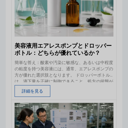
プ、ドロッパー、キャップ、および装飾が施された
部品などに有用ですが、しばしば誤解されていま
す。これは、ロット内の欠陥率が正確にAQLの割合
であるという保証ではなく、また、
美容液用エアレスポンプとドロッパー
ボトル：どちらが優れているか？
簡単な答え：酸素や汚染に敏感な、あるいは中程度
の粘度を持つ美容液には、通常、エアレスポンプの
方が優れた選択肢となります。 ドロッパーボトル
は、滴下量を正確に制御できること、処方の状態が
視認できること、そして慣れ親しんだ上質な使用感
詳細を見る
が重視される場合、低粘度の美容液やフェイシャル
オイルに適していることが多いです。どちらの容器
形式も自動的に「最適」というわけではありませ
ん。最終的なパッケージは、実際の処方において、
適合性、安定性、吐出性、漏れ、輸送に関する試験
に合格する必要があります。美容液におけるエアレ