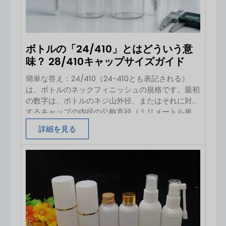
互換性の最終的な結果を保証するものではありませ
ん。 精油の種類、濃度、接触時間、温度、ボトル
にかかる応力、キャップの材質、製造品質などによ
って、結果は異なる可能性があります。内容は以下
ボトルの「24/410」とはどういう意
の通りです。
味？ 28/410キャップサイズガイド
簡単な答え：24/410（24-410とも表記される）
は、ボトルのネックフィニッシュの規格です。最初
の数字は、ボトルのネジ山外径、またはそれに対応
するキャップの内径の公称直径（ミリメートル単
位）を表します。 2番目の数字は、標準化された連
詳細を見る
続ねじ仕上げシリーズ（ねじの形状とネックの高
さ）を示しています。24/410のボトルには、
24/410のポンプ、スプレー、またはキャップを組
み合わせるべきですが、このコードだけでは、漏れ
のない市販パッケージが保証されるわけではありま
せん。 24/410を分数として解釈しないでくださ
い。これは、内径が24 mm、全長が410 mm、あ
るいはねじ径が4.10 mmであることを意味するもの
ではありません。これは、容器とキャップを組み合