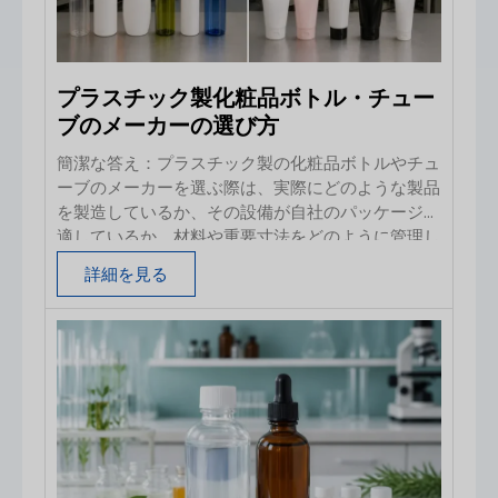
プラスチック製化粧品ボトル・チュー
ブのメーカーの選び方
簡潔な答え：プラスチック製の化粧品ボトルやチュ
ーブのメーカーを選ぶ際は、実際にどのような製品
を製造しているか、その設備が自社のパッケージに
適しているか、材料や重要寸法をどのように管理し
ているか、そして承認済みのサンプルを量産で再現
詳細を見る
できるかを確認してください。証明書、見積書、工
場の動画、あるいは低価格などは有用な証拠となり
ますが、それだけでは不十分です。 中国からの初
回発注において、実用的な手順は次の通りです。パ
ッケージの仕様を定義し、適切な製造プロセスを有
する工場を候補に絞り込み、経営体制と品質管理体
制を確認し、量産を反映したサンプルをテストし、
検査基準に合意した上で、管理された状態で初回発
注を行います。本ガイドでは、各段階でバイヤーが