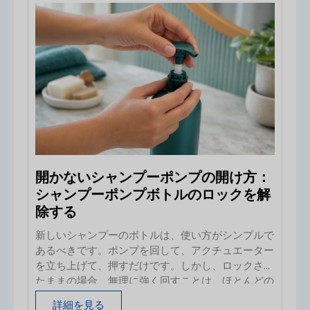
て異なります。 簡単な解決策：ポンプを使わずに
ローションのボトルを開ける必要がある場合は、ボ
トルを拭いて乾かし、ボトルの肩の部分を握り、ネ
ジ式のポンプカラー全体を反時計回りに回してくだ
さい。ポンプをゆっくりと引き抜き、ディップチュ
ーブから開口部に向かって中身を排出させます。清
潔なコスメ用スパチュラでローションを取り出す
か、清潔で適合する容器に移し替えてください。絶
対に
開かないシャンプーポンプの開け方：
シャンプーポンプボトルのロックを解
除する
新しいシャンプーのボトルは、使い方がシンプルで
あるべきです。ポンプを回して、アクチュエーター
を立ち上げて、押すだけです。しかし、ロックされ
たままの場合、無理に強く回すことは、ほとんどの
場合、最善の最初の対処法ではありません。キャッ
詳細を見る