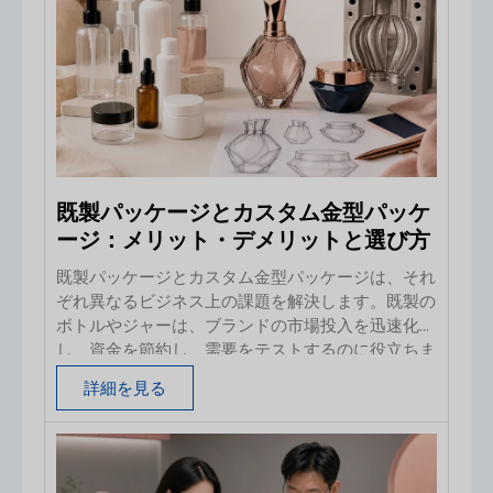
既製パッケージとカスタム金型パッケ
ージ：メリット・デメリットと選び方
既製パッケージとカスタム金型パッケージは、それ
ぞれ異なるビジネス上の課題を解決します。既製の
ボトルやジャーは、ブランドの市場投入を迅速化
し、資金を節約し、需要をテストするのに役立ちま
す。一方、カスタム金型は独自の形状や機能を実現
詳細を見る
できますが、その一方で、設計作業、金型への投
資、検証サイクル、そしてより大きな生産リスクも
伴います。適切な選択は、外観だけで決まることは
ほとんどありません。 輸入業者は、配合、充填ラ