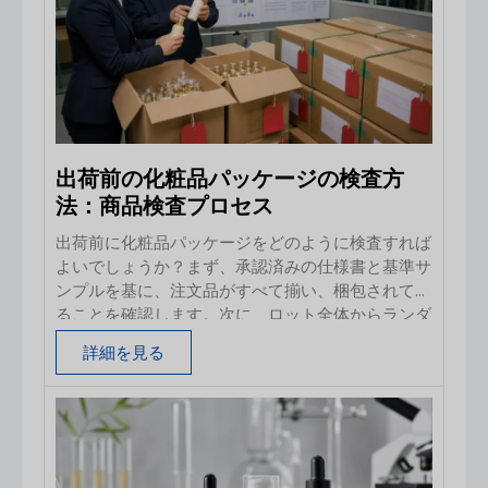
スポンプとドロッパーボトルの比較： 一目でわか
る比較 決定要因 エアレスポンプ ドロッパーボトル
使用中の空気接触 システムが正常に機能している
限り、空気の逆流は概ね抑制される 使用中にボト
ルが開き、ヘッドスペースが増加する 塗布方法 片
手で繰り返しポンプ操作 両手を使い、一滴ずつ垂
らす儀式 適した処方 低～中粘度の美容液で、
出荷前の化粧品パッケージの検査方
法：商品検査プロセス
出荷前に化粧品パッケージをどのように検査すれば
よいでしょうか？まず、承認済みの仕様書と基準サ
ンプルを基に、注文品がすべて揃い、梱包されてい
ることを確認します。次に、ロット全体からランダ
ムにサンプルを抽出し、品名、外観、寸法、機能、
詳細を見る
装飾、表示、輸出用梱包を点検します。すべての欠
陥を重大度別に記録し、その結果を買い手が承認し
たサンプリング計画と比較した上で、出荷を許可し
ます。 この簡潔な回答が重要なのは、出荷前検査
（PSI）が、見栄えの良い数個の段ボール箱をざっ
と確認するだけの最終チェックではないからです。