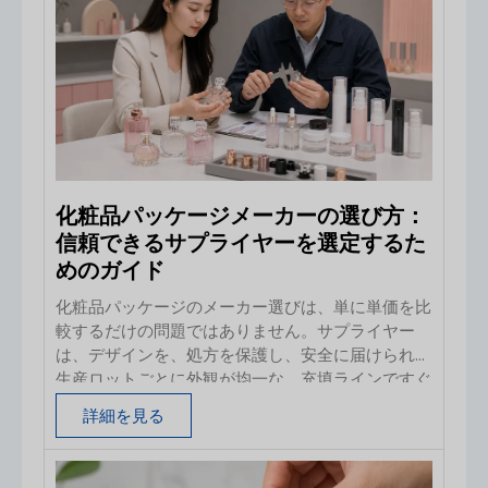
イン、受注予測、発売日、ブランディングのニー
ズ、目標価格、リピート注文計画、そして判断を誤
った場合のコストなどを考慮する必要があります。
本ガイドでは、中国から化粧品パッケージを調達す
るバイヤー向けに、既製パッケージとカスタム金型
パッケージの違い、メリット、材料要件、ロゴの選
択肢、OEMのワークフロー、および調達リスクにつ
いて解説します。既製パッケージは初期開発リスク
を低減し、カスタム金型は独自の
化粧品パッケージメーカーの選び方：
信頼できるサプライヤーを選定するた
めのガイド
化粧品パッケージのメーカー選びは、単に単価を比
較するだけの問題ではありません。サプライヤー
は、デザインを、処方を保護し、安全に届けられ、
生産ロットごとに外観が均一な、充填ラインですぐ
に使用できるパッケージとして再現できる能力を備
詳細を見る
えている必要があります。 見積段階では安価だっ
たボトルでも、充填後にポンプが故障したり、色が
変わったり、装飾が剥がれたりすれば、結果的にコ