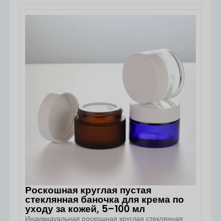
Компания Boyu Packaging производит
косметические трубочки из полиэтилена на заказ
объемом 10 мл, 15 мл и 20 мл для помады, блеска
ПОСМОТРЕТЬ ДЕТАЛИ
для губ, кремов, лосьонов, солнцезащитных средств
и других средств макияжа или ухода за кожей.
Тюбик отличается компактным диаметром 19 мм и
контролируемой толщиной стенок примерно 0,39–
0,41 мм. […]
Роскошная круглая пустая
стеклянная баночка для крема по
уходу за кожей, 5–100 мл
Индивидуальная роскошная круглая стеклянная