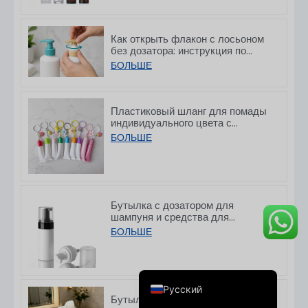
Как открыть флакон с лосьоном
без дозатора: инструкция по
разблокировке дозатора
БОЛЬШЕ
Deutsch
Пластиковый шланг для помады
индивидуального цвета с
Français
крючком, 8/15 г
БОЛЬШЕ
العربية
한국어
日本語
Бутылка с дозатором для
шампуня и средства для
Italiano
умывания из ПЭТ с плоской
БОЛЬШЕ
горловиной, 150/200 мл
Español de Argentina
English
Русский
Бутылочка с помпой из ПЭТ-