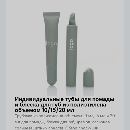
требованиям к оформлению, оборудованию для
ПОСМОТРЕТЬ ДЕТАЛИ
розлива и позиционированию бренда. Компания
Boyu Packaging предлагает пластиковые
косметические тубы на заказ объемом от 3 мл до
400 мл, реализуя проекты по схемам OEM и ODM
для средств по уходу за кожей, […]
Индивидуальные тубы для помады
и блеска для губ из полиэтилена
объемом 10/15/20 мл
Трубочки из полиэтилена объемом 10 мл, 15 мл и 20
мл для помады, блеска для губ, кремов, лосьонов и
солнцезащитных средств. Обзор продукции.