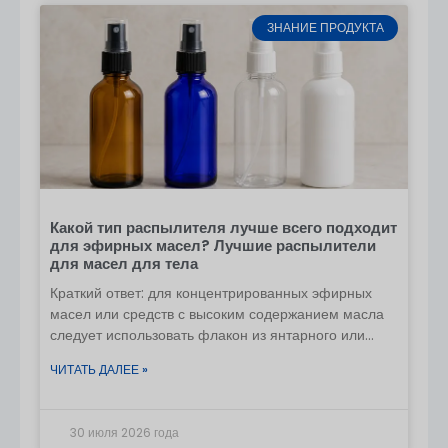
ЗНАНИЕ ПРОДУКТА
Какой тип распылителя лучше всего подходит
для эфирных масел? Лучшие распылители
для масел для тела
Краткий ответ: для концентрированных эфирных
масел или средств с высоким содержанием масла
следует использовать флакон из янтарного или
кобальтового стекла и распылитель с мелким
ЧИТАТЬ ДАЛЕЕ »
распылением, подходящий для масел. Правильно
разбавленные готовые средства
30 июля 2026 года