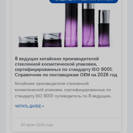
8 ведущих китайских производителей
стеклянной косметической упаковки,
сертифицированных по стандарту ISO 9001:
Справочник по поставщикам OEM на 2026 год
Китайские производители стеклянной
косметической упаковки, сертифицированные по
стандарту ISO 9001: путеводитель по 8 ведущим
OEM-поставщикам для мировых брендов
ЧИТАТЬ ДАЛЕЕ »
косметики. Китай стал одним из ведущих мировых
производственных центров
30 июля 2026 года