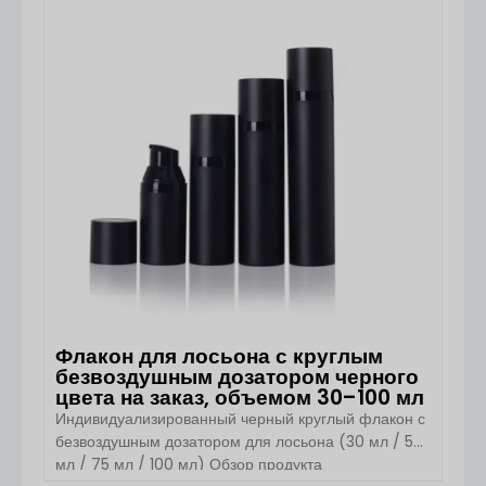
ПОСМОТРЕТЬ ДЕТАЛИ
Packaging разработан для современных брендов
средств по уходу за кожей лица и очищению кожи.
Благодаря сочетанию лёгкого ПЭТ-флакона с
мягким силиконовым массажным аппликатором это
упаковочное решение превращает жидкое
очищающее средство в […]
Флакон для лосьона с круглым
безвоздушным дозатором черного
цвета на заказ, объемом 30–100 мл
Индивидуализированный черный круглый флакон с
безвоздушным дозатором для лосьона (30 мл / 50
мл / 75 мл / 100 мл) Обзор продукта