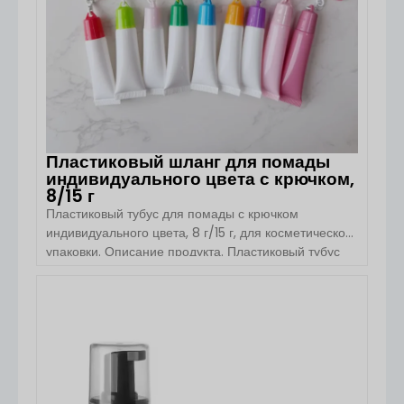
Пластиковый шланг для помады
индивидуального цвета с крючком,
8/15 г
Пластиковый тубус для помады с крючком
индивидуального цвета, 8 г/15 г, для косметической
упаковки. Описание продукта. Пластиковый тубус
для помады с крючком индивидуального цвета от
компании «Ханчжоу Бою Паккиджинг» — это
удобное и инновационное упаковочное решение,
ПОСМОТРЕТЬ ДЕТАЛИ
предназначенное для жидкой помады, блеска для
губ, бальзама для губ и других косметических
средств. Имеет компактную конструкцию
диаметром 19 мм и удобное приспособление для
подвешивания […]