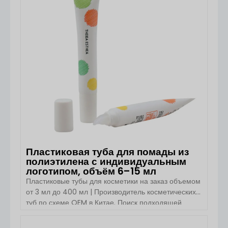
гигиены. Она доступна в объёмах 50 мл, 80 мл, 100
мл и 120 мл и отличается плавными формами с
закруглёнными плечами, матовой поверхностью и
помпой для распыления мелкого тумана. […]
Пластиковая туба для помады из
полиэтилена с индивидуальным
логотипом, объём 6–15 мл
Пластиковые тубы для косметики на заказ объемом
от 3 мл до 400 мл | Производитель косметических
туб по схеме OEM в Китае. Поиск подходящей
косметической тубы — это не просто выбор объема.
Туба должна соответствовать вашей формуле,