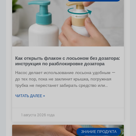
Как открыть флакон с лосьоном без дозатора:
инструкция по разблокировке дозатора
Насос делает использование лосьона удобным —
до тех пор, пока не заклинит крышка, погружная
трубка не перестанет забирать средство или
механизм не выйдет из строя, когда лосьон ещё
ЧИТАТЬ ДАЛЕЕ »
останется внутри. Это
1 августа 2026 года
ЗНАНИЕ ПРОДУКТА