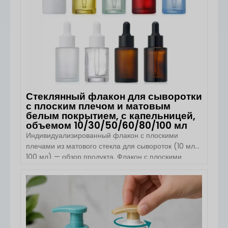
Стеклянный флакон для сыворотки
с плоским плечом и матовым
белым покрытием, с капельницей,
объемом 10/30/50/60/80/100 мл
Индивидуализированный флакон с плоскими
плечами из матового стекла для сывороток (10 мл–
100 мл) — обзор продукта. Флакон с плоскими
плечами из матового стекла для сывороток от Boyu
Packaging разработан для премиальных брендов
по уходу за кожей и косметики, которым требуется
ПОСМОТРЕТЬ ДЕТАЛИ
элегантная, функциональная и
индивидуализируемая упаковка. Эта коллекция,
доступная в объёмах 10 мл, 30 мл, 50 мл, 60 мл, 80