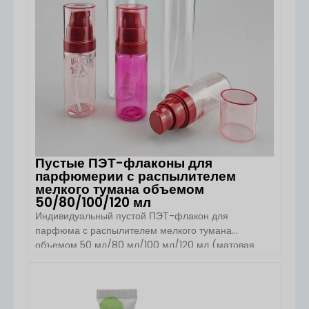
отличается ультратонким […]
Пустые ПЭТ-флаконы для
парфюмерии с распылителем
мелкого тумана объемом
50/80/100/120 мл
Индивидуальный пустой ПЭТ-флакон для
парфюма с распылителем мелкого тумана
объемом 50 мл/80 мл/100 мл/120 мл (матовая
поверхность с помпой) Обзор продукта Этот
роскошный ПЭТ-флакон для парфюма
предназначен для современных брендов
ПОСМОТРЕТЬ ДЕТАЛИ
парфюмерии, спреев для тела и средств личной