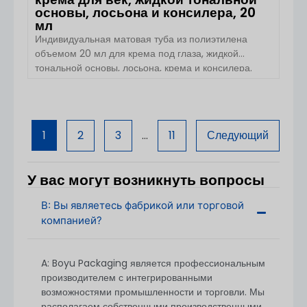
основы, лосьона и консилера, 20
мл
Индивидуальная матовая туба из полиэтилена
объемом 20 мл для крема под глаза, жидкой
тональной основы, лосьона, крема и консилера.
Обзор продукта. Индивидуальная матовая туба из
полиэтилена объемом 20 мл от Boyu Packaging —
это компактная косметическая упаковка,
ПОСМОТРЕТЬ ДЕТАЛИ
разработанная для средств по уходу за кожей
1
2
3
...
11
Следующий
вокруг глаз, жидкой тональной основы, консилера,
эссенции и легких формул по уходу за кожей. Ее
тонкий круглый корпус, мягкая структура тубы из
У вас могут возникнуть вопросы
полиэтилена и матовая […]
В: Вы являетесь фабрикой или торговой
компанией?
A: Boyu Packaging является профессиональным
производителем с интегрированными
возможностями промышленности и торговли. Мы
располагаем собственными производственными