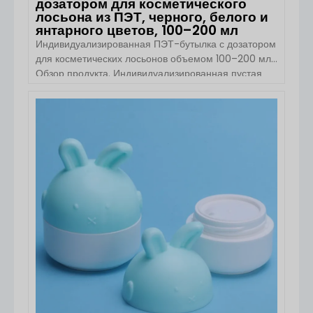
дозатором для косметического
лосьона из ПЭТ, черного, белого и
янтарного цветов, 100–200 мл
Индивидуализированная ПЭТ-бутылка с дозатором
для косметических лосьонов объемом 100–200 мл.
Обзор продукта. Индивидуализированная пустая
ПЭТ-бутылка с дозатором для косметических
лосьонов от компании Boyu Packaging
предназначена для брендов средств по уходу за
ПОСМОТРЕТЬ ДЕТАЛИ
кожей, личной гигиены и косметики, которым
требуется легкая, прочная и настраиваемая
упаковка. Эта круглая ПЭТ-бутылка, доступная в
объёмах 100 мл, 120 мл, 150 мл и 200 мл,
предлагается в различных цветах, включая
прозрачный, белый, […]