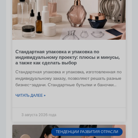
Стандартная упаковка и упаковка по
индивидуальному проекту: плюсы и минусы,
а также как сделать выбор
Стандартная упаковка и упаковка, изготовленная по
индивидуальному заказу, позволяют решать разные
бизнес-задачи. Стандартные бутылки и баночки
помогают брендам быстрее выйти на рынок,
ЧИТАТЬ ДАЛЕЕ »
сэкономить средства и оценить спрос.
Индивидуальная
3 августа 2026 года
ТЕНДЕНЦИИ РАЗВИТИЯ ОТРАСЛИ