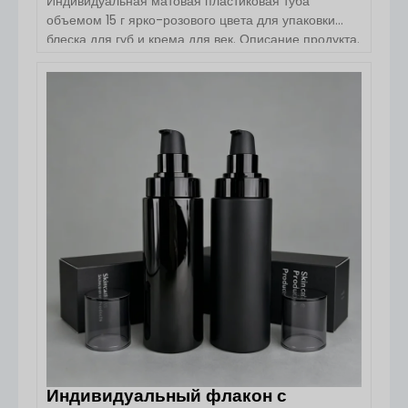
Индивидуальная матовая пластиковая туба
объемом 15 г ярко-розового цвета для упаковки
блеска для губ и крема для век. Описание продукта.
Матовая пластиковая туба объемом 15 г ярко-
розового цвета — это легкое и практичное решение
для упаковки косметических средств,
ПОСМОТРЕТЬ ДЕТАЛИ
предназначенное для блеска для губ, крема для
век, лосьона и других косметических продуктов.
Изготовленная из высококачественного
полиэтилена, эта туба-дозатор обладает
превосходной гибкостью, […]
Индивидуальный флакон с