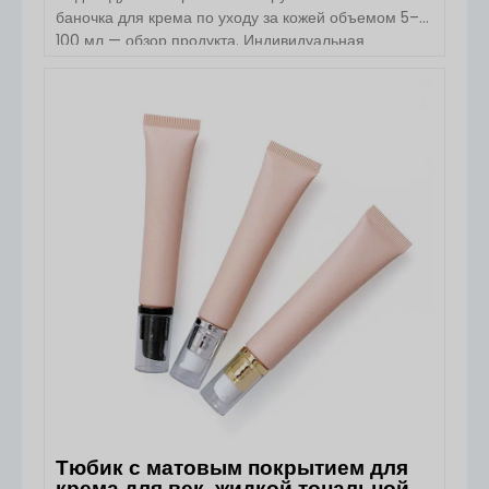
баночка для крема по уходу за кожей объемом 5–
100 мл — обзор продукта. Индивидуальная
роскошная круглая стеклянная баночка для крема
по уходу за кожей (5–100 мл) от Boyu Packaging
предназначена для премиальных брендов
ПОСМОТРЕТЬ ДЕТАЛИ
косметики, которым требуется элегантная, прочная
и персонализируемая упаковка. Эта баночка,
изготовленная из высококачественного стекла и
доступная с алюминиевыми или пластиковыми
крышками, сочетает в себе роскошный внешний вид
с превосходными […]
Тюбик с матовым покрытием для
крема для век, жидкой тональной