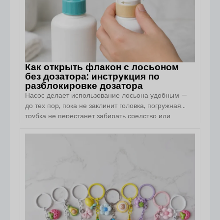
мл и 100 мл, отличается лаконичным силуэтом с
плоскими плечами, высококачественным
косметическим стеклом, […]
Как открыть флакон с лосьоном
без дозатора: инструкция по
разблокировке дозатора
Насос делает использование лосьона удобным —
до тех пор, пока не заклинит головка, погружная
трубка не перестанет забирать средство или
механизм не выйдет из строя, когда лосьон еще
останется внутри. Правильный способ вскрытия
упаковки зависит от того, что именно застряло:
ПОСМОТРЕТЬ ДЕТАЛИ
фиксирующий привод, резьбовая крышка или сам
механизм насоса. Краткий ответ: если вам нужно
открыть […]