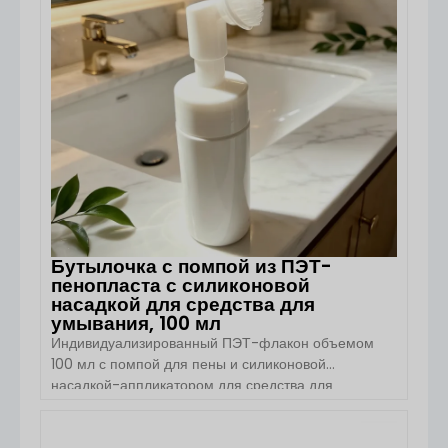
плоскими плечами, лёгкому корпусу из ПЭТ и
высококачественной системе дозатора пены
данное упаковочное решение идеально подходит
для средств для умывания лица, […]
Бутылочка с помпой из ПЭТ-
пенопласта с силиконовой
насадкой для средства для
умывания, 100 мл
Индивидуализированный ПЭТ-флакон объемом
100 мл с помпой для пены и силиконовой
насадкой-аппликатором для средства для
умывания. Обзор продукта. ПЭТ-флакон объемом
100 мл с помпой для пены и силиконовой
насадкой-аппликатором от компании Boyu