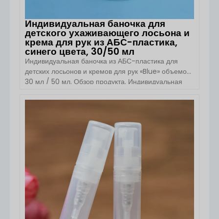
Индивидуальная баночка для
детского ухаживающего лосьона и
крема для рук из АБС-пластика,
синего цвета, 30/50 мл
Индивидуальная баночка из АБС-пластика для
детских лосьонов и кремов для рук «Blue» объемом
30 мл / 50 мл. Обзор продукта. Индивидуальная
баночка из АБС-пластика для детских лосьонов и
кремов для рук «Blue» от компании Boyu Packaging
предназначена для косметических средств
ПОСМОТРЕТЬ ДЕТАЛИ
премиум-класса по уходу за кожей и личной
гигиене. Эта элегантная круглая косметическая
баночка, доступная в объёмах 30 мл и 50 мл,
сочетает в себе прочный внешний корпус из АБС-
пластика с […]