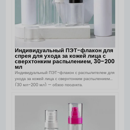
Индивидуальный ПЭТ-флакон для
спрея для ухода за кожей лица с
сверхтонким распылением, 30–200
мл
Индивидуальный ПЭТ-флакон с распылителем для
ухода за кожей лица с сверхтонким распылением
(30 мл–200 мл) — обзор продукта.
Индивидуальный ПЭТ-флакон с распылителем для
ухода за кожей лица с сверхтонким распылением от
Boyu Packaging предназначен для премиальных
ПОСМОТРЕТЬ ДЕТАЛИ
средств по уходу за кожей, спреев для лица, спреев
для тела и косметических спреев. Этот лёгкий
флакон из ПЭТ/ПЭТГ, доступный в объёмах 30 мл,
50 мл, 80 мл, 100 мл, 120 мл, 150 мл и 200 мл,