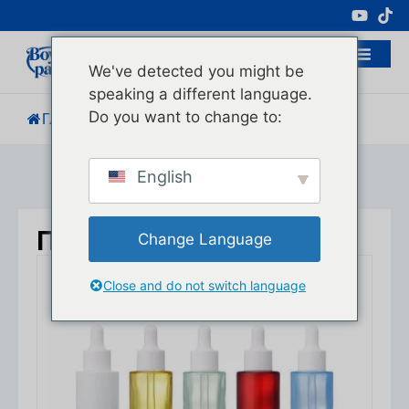
Профессиональный Производитель
Косметической Упаковки
We've detected you might be
speaking a different language.
Do you want to change to:
Главная
/
Продукция
English
Продукция
Change Language
Close and do not switch language