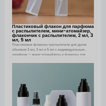
Пластиковый флакон для парфюма
с распылителем, мини-атомайзер,
флакончик с распылителем, 2 мл, 3
мл, 5 мл
Пластиковые флаконы-распылители для духов
объемом 2 мл, 3 мл и 5 мл с индивидуальным
дизайном — мини-атомайзеры и флаконы для
тумана. Поиск подходящей упаковки для пробников
духов имеет решающее значение для брендов
парфюмерии, производителей косметики,
ПОСМОТРЕТЬ ДЕТАЛИ
рекламных кампаний и коллекций в дорожных
форматах. Индивидуальные пластиковые
флаконы-распылители для парфюмерии объемом
2 мл, 3 мл и 5 мл от Boyu Packaging разработаны
для удобного тестирования ароматов при
сохранении превосходного внешнего вида.
Изготовлены из прочного […]