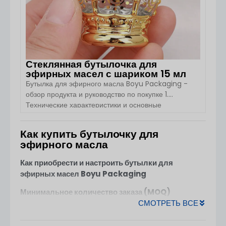
Стеклянная бутылочка для
эфирных масел с шариком 15 мл
Бутылка для эфирного масла Boyu Packaging -
обзор продукта и руководство по покупке 1.
Технические характеристики и основные
параметры продукта Тип продукта: Эфирное масло
/ парфюмерная бутылкаВместимость: 15 млФорма:
Как купить бутылочку для
КруглыйЦвет: Золото (пользовательские цвета
ПОСМОТРЕТЬ ДЕТАЛИ
эфирного масла
доступны)Тип уплотнения: Винтовая
крышкаОбработка поверхности: Трафаретная
Как приобрести и настроить бутылки для
печать / Золотое тиснениеМатериал: Основание:
эфирных масел Boyu Packaging
Стеклянный корпус: Стекло Воротник: Стекло
Использование: Духи, эфирные масла, смеси для
Минимальное количество заказа (MOQ)
ароматерапии, косметические сывороткиЛоготип:
СМОТРЕТЬ ВСЕ
Стеклянные бутылки для эфирных масел
:
Пользовательский логотип [...].
MOQ начинается от
10 000 шт.