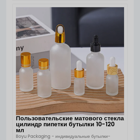
премиальные прямоугольные (квадратные)
стеклянные флаконы-капельницы,
предназначенные для элитных средств по уходу за
ПОСМОТРЕТЬ ДЕТАЛИ
кожей, эфирных масел и сывороток. С матовой
роскошной отделкой и возможностью полной
персонализации, эти бутылочки идеально подходят
для косметических компаний, ориентированных на
брендинг. Характеристики товара Детали
Наименование Эфирное масло [...].
Пользовательские матового стекла
цилиндр пипетки бутылки 10-120
мл
Boyu Packaging - индивидуальные бутылки-