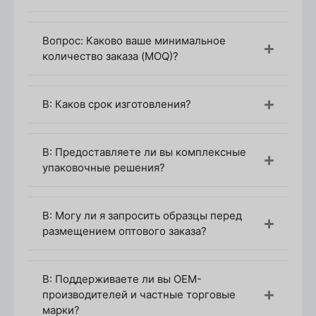
Процесс закупки и настройки
Первичный запрос и консультация
Вопрос: Каково ваше минимальное
Свяжитесь с нашим отделом продаж, чтобы
количество заказа (MOQ)?
обсудить ваши потребности в бутылочках для
эфирных масел. Расскажите о своем продукте
(например, о лавандовом масле, об
В: Каков срок изготовления?
изготовленных на заказ смесях), о желаемых
материал
(стекло, янтарь, кобальт синий),
размер
,
форма
, и любые конкретные
декоративные элементы
которые вы хотите
В: Предоставляете ли вы комплексные
включить (например, печать логотипа,
упаковочные решения?
тиснение).
Дизайн и расценки
В: Могу ли я запросить образцы перед
Собрав ваши требования, наша команда
размещением оптового заказа?
дизайнеров создаст
3D-рендеры
бутылочку
для эфирных масел и предоставим подробную
смету. Смета будет включать в себя
В: Поддерживаете ли вы OEM-
стоимость производства, пользовательские
производителей и частные торговые
функции и оценку времени выполнения заказа.
марки?