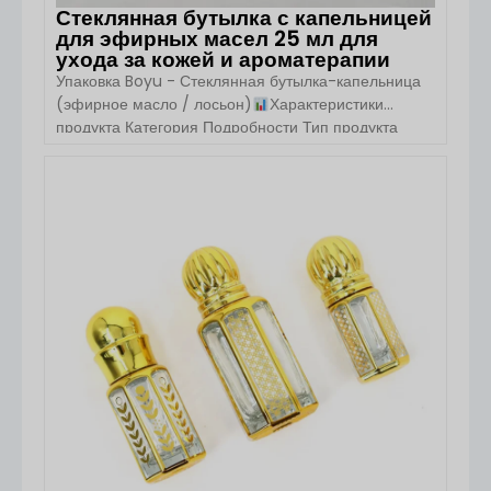
Стеклянная бутылка с капельницей
для эфирных масел 25 мл для
ухода за кожей и ароматерапии
Упаковка Boyu - Стеклянная бутылка-капельница
(эфирное масло / лосьон)
Характеристики
продукта Категория Подробности Тип продукта
Стеклянная бутылка-капельница / бутылка
эфирного масла Номер модели SY5 Фирменное
наименование Boyu Место происхождения
ПОСМОТРЕТЬ ДЕТАЛИ
Гуандун, Китай Материал боросиликатное стекло
(бутылка, тело, воротник) Емкость 1,25 мл / 25 мл
(пользовательские размеры доступны) MOQ 5,000
Форма цилиндра Тип уплотнения насос [...]...