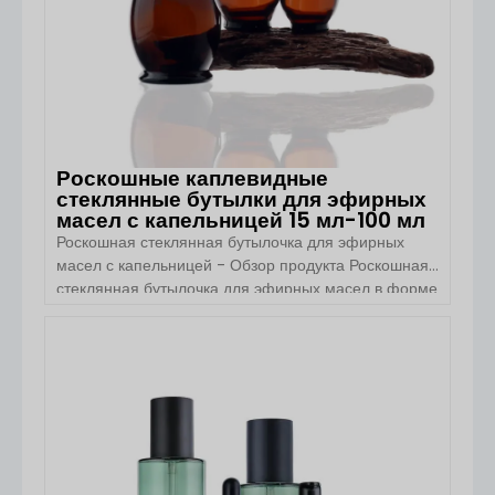
Роскошные каплевидные
стеклянные бутылки для эфирных
масел с капельницей 15 мл-100 мл
Роскошная стеклянная бутылочка для эфирных
масел с капельницей - Обзор продукта Роскошная
стеклянная бутылочка для эфирных масел в форме
капли от Boyu Packaging сочетает в себе
художественную элегантность и функциональность
профессиональной упаковки для ухода за кожей.
ПОСМОТРЕТЬ ДЕТАЛИ
Благодаря плавному силуэту капли, корпусу из
премиального янтарного стекла и прецизионной
системе пипетки, этот флакон предназначен для
эфирных масел, сывороток для лица, средств по
уходу за кожей [...]...