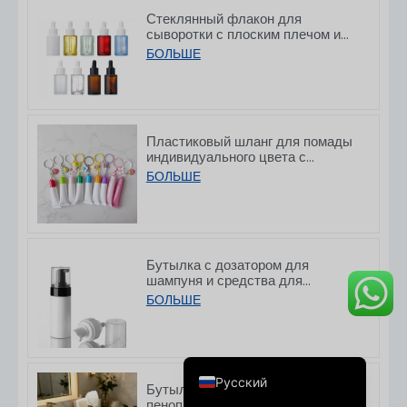
Стеклянный флакон для
сыворотки с плоским плечом и
матовым белым покрытием, с
БОЛЬШЕ
капельницей, объемом
10/30/50/60/80/100 мл
Пластиковый шланг для помады
Deutsch
индивидуального цвета с
крючком, 8/15 г
Français
БОЛЬШЕ
العربية
한국어
日本語
Бутылка с дозатором для
шампуня и средства для
Italiano
умывания из ПЭТ с плоской
БОЛЬШЕ
горловиной, 150/200 мл
Español de Argentina
English
Русский
Бутылочка с помпой из ПЭТ-
пенопласта с силиконовой