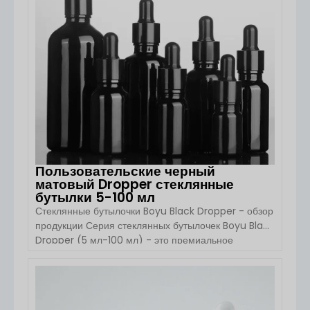
Пользовательские черный
матовый Dropper стеклянные
бутылки 5-100 мл
Стеклянные бутылочки Boyu Black Dropper - обзор
продукции Серия стеклянных бутылочек Boyu Black
Dropper (5 мл-100 мл) - это премиальное
упаковочное решение, предназначенное для
косметических жидкостей, сывороток и эфирных
масел. Благодаря классической круглой форме,
ПОСМОТРЕТЬ ДЕТАЛИ
высококачественному стеклу и прецизионной