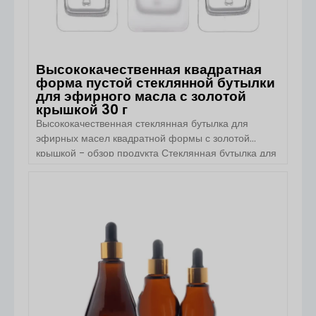
Высококачественная квадратная
форма пустой стеклянной бутылки
для эфирного масла с золотой
крышкой 30 г
Высококачественная стеклянная бутылка для
эфирных масел квадратной формы с золотой
крышкой - обзор продукта Стеклянная бутылка для
эфирных масел квадратной формы с золотой
крышкой от Boyu Packaging сочетает в себе
эстетику роскоши с профессиональной упаковкой
ПОСМОТРЕТЬ ДЕТАЛИ
для ухода за кожей и ароматов. Эта серия
флаконов с чистым квадратным силуэтом и
элегантной золотой крышкой подходит для
эфирных [...]...