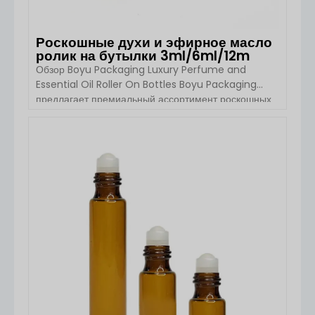
Роскошные духи и эфирное масло
ролик на бутылки 3ml/6ml/12m
Обзор Boyu Packaging Luxury Perfume and
Essential Oil Roller On Bottles Boyu Packaging
предлагает премиальный ассортимент роскошных
флаконов с роликами для духов и эфирных масел,
предназначенных для косметических брендов
высокого класса. Эти роликовые флаконы идеально
ПОСМОТРЕТЬ ДЕТАЛИ
подходят для упаковки масел для лица, сывороток
по уходу за кожей, эфирных масел, духов и
лосьонов. Роликовые флаконы Boyu Packaging
известны [...].