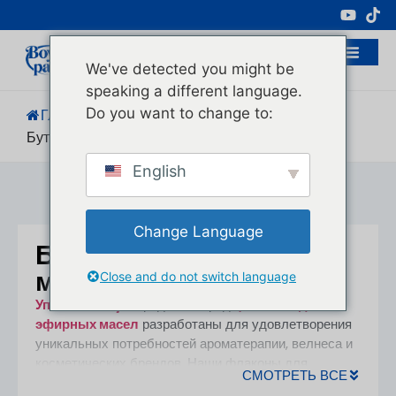
Профессиональный Производитель
Косметической Упаковки
We've detected you might be
speaking a different language.
Do you want to change to:
Главная
/
Продукция
/
Бутылка Для Эфирного Масла
English
Change Language
Бутылка для эфирного
масла
Close and do not switch language
Упаковка Boyu
предлагает ряд
флаконы для
эфирных масел
разработаны для удовлетворения
уникальных потребностей ароматерапии, велнеса и
косметических брендов. Наши флаконы для
СМОТРЕТЬ ВСЕ
эфирных масел имеют различные формы и размеры