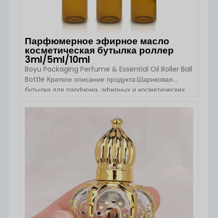
Парфюмерное эфирное масло
косметическая бутылка роллер
3ml/5ml/10ml
Boyu Packaging Perfume & Essential Oil Roller Ball
Bottle Краткое описание продукта:Шариковая
бутылка для парфюма, эфирных и косметических
масел от Boyu Packaging - идеальное решение
для упаковки духов, эфирных и косметических
масел. Благодаря элегантному дизайну и
ПОСМОТРЕТЬ ДЕТАЛИ
функциональности, эта роликовая бутылка
обеспечивает легкое и контролируемое нанесение
жидких продуктов. Доступны различные размеры
[...].