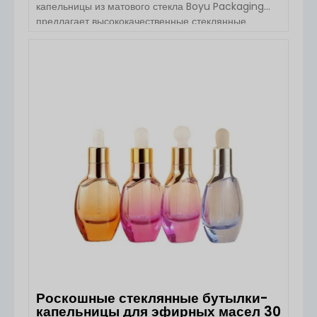
капельницы из матового стекла Boyu Packaging
предлагает высококачественные стеклянные
бутылки-капельницы, предназначенные для
эфирных масел, сывороток и косметических
жидкостей. Эти бутылки сочетают в себе
ПОСМОТРЕТЬ ДЕТАЛИ
первоклассный внешний вид, функциональный
дизайн и гибкую настройку, что делает их
идеальными для мировых брендов по уходу за
кожей и красотой. Характеристики продукта Детали
Наименование Матовое стекло цилиндр пипетка
бутылка [...].
Роскошные стеклянные бутылки-
капельницы для эфирных масел 30