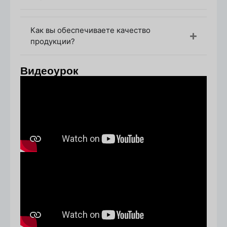
Создание и утверждение образцов
Как только вы одобрите дизайн и расценки, мы
изготовим
образец
для ознакомления. Этот
Как вы обеспечиваете качество
шаг гарантирует, что дизайн, размер и
продукции?
характеристики бутылки соответствуют вашим
ожиданиям. На этом этапе можно внести
Видеоурок
любые изменения, прежде чем переходить к
серийному производству.
Окончательное утверждение и
производство
После утверждения образца мы приступаем к
полномасштабному производству. A
контракт
будет подписан, и
депозит
требуется, чтобы
начать производство ваших индивидуальных
флаконов для эфирных масел.
Контроль качества и доставка
На протяжении всего производства мы
проводим
строгий контроль качества
чтобы
убедиться, что бутылки соответствуют нашим