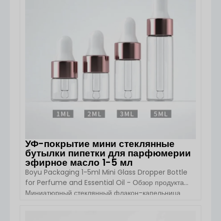
системе пипетки эти бутылочки сочетают в себе
функциональность, долговечность и роскошную
эстетику. Отделка из черного стекла не только [...]...
УФ-покрытие мини стеклянные
бутылки пипетки для парфюмерии
эфирное масло 1-5 мл
Boyu Packaging 1-5ml Mini Glass Dropper Bottle
for Perfume and Essential Oil - Обзор продукта
Миниатюрный стеклянный флакон-капельница
Boyu 1ml - это компактное и высококлассное
упаковочное решение, предназначенное для