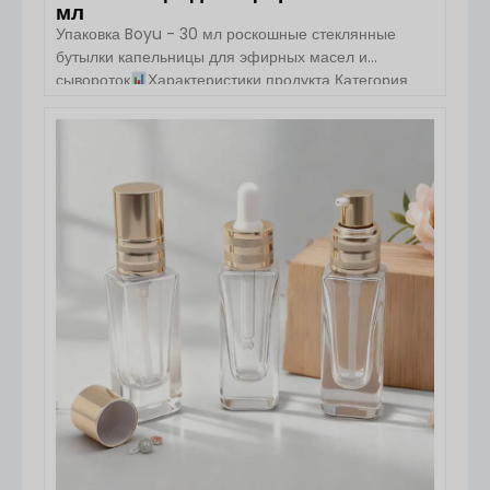
мл
Упаковка Boyu - 30 мл роскошные стеклянные
бутылки капельницы для эфирных масел и
сывороток
Характеристики продукта Категория
Подробности Наименование роскошные эфирные
масла / сыворотки стеклянные бутылки капельницы
Модель / стиль Горячие продажи 30 мл Фирменное
ПОСМОТРЕТЬ ДЕТАЛИ
наименование Boyu Место происхождения
Шаньдун, Китай Материал (бутылка / тело /
воротник) Высококачественное стекло Тип
уплотнения капельницы Емкость 30 мл [...]...