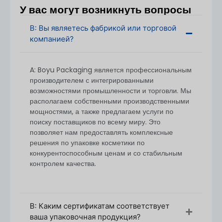
У вас могут возникнуть вопросы
Небольшие заказы могут быть рассмотрены в
зависимости от сложности дизайна. Пожалуйста,
В: Вы являетесь фабрикой или торговой
свяжитесь с нами, чтобы обсудить варианты.
компанией?
A: Boyu Packaging является профессиональным
производителем с интегрированными
возможностями промышленности и торговли. Мы
располагаем собственными производственными
мощностями, а также предлагаем услуги по
поиску поставщиков по всему миру. Это
позволяет нам предоставлять комплексные
решения по упаковке косметики по
конкурентоспособным ценам и со стабильным
контролем качества.
В: Каким сертификатам соответствует
ваша упаковочная продукция?