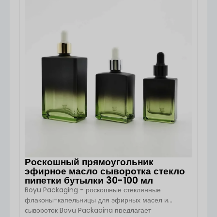
сывороток, эфирных масел и активных жидких
ПОСМОТРЕТЬ ДЕТАЛИ
формул. Благодаря плоской форме, прецизионной
системе пипетки и настраиваемому стеклянному
покрытию (включая матовые и матовые варианты),
этот флакон является [...]...
Роскошный прямоугольник
эфирное масло сыворотка стекло
пипетки бутылки 30-100 мл
Boyu Packaging - роскошные стеклянные
флаконы-капельницы для эфирных масел и
сывороток Boyu Packaging предлагает