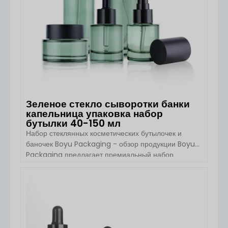
Зеленое стекло сыворотки банки
капельница упаковка набор
бутылки 40-150 мл
Набор стеклянных косметических бутылочек и
баночек Boyu Packaging - обзор продукции Boyu
Packaging предлагает премиальный набор
квадратных стеклянных косметических упаковок,
предназначенных для средств по уходу за кожей,
таких как сыворотки, кремы и лосьоны. Этот набор
ПОСМОТРЕТЬ ДЕТАЛИ
включает в себя бутылочки от 40 до 150 мл и
баночку для крема весом 50 г, обеспечивая
целостное упаковочное решение для полного [...]...