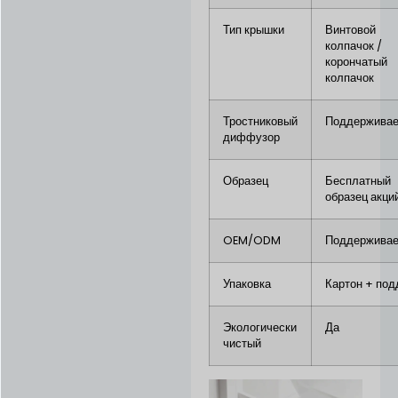
Тип крышки
Винтовой
колпачок /
корончатый
колпачок
Тростниковый
Поддерживае
диффузор
Образец
Бесплатный
образец акци
OEM/ODM
Поддерживае
Упаковка
Картон + под
Экологически
Да
чистый