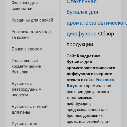
Стеклянная
Флаконы для
сыворотки
бутылка для
Кувшины для свечей
ароматерапевтическог
Упаковка для ухода
диффузора
Обзор
за кожей
продукции
Банка с кремом
Сайт
Квадратная
Пластиковые
бутылка для
косметические
ароматерапевтического
бутылки
диффузора из черного
стекла
с сайта
Упаковка
Бутылки с
Boyu
это премиальное
безвоздушным
решение для упаковки
насосом
тростниковых
диффузоров,
Бутылка с помпой
предназначенное для
для пены
брендов домашних
ароматов, отелей, спа-
Бутылка для