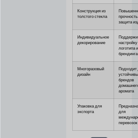
Конструкция из
Повышенн
толстого стекла
прочность
защита из
Индивидуальное
Поддержи
декорирование
настройку
логотипа 
брендинга
Многоразовый
Подходит
дизайн
устойчив
брендов
домашнег
аромата
Упаковка для
Предназн
экспорта
для
междунар
перевозок