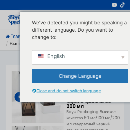
Профессиональный Производитель
Косметической Упаковки
We've detected you might be speaking a
different language. Do you want to
Главная
/
Продукция
/
Упаковка Для Парфюмерии
change to:
/
Высокое Качество Квадратных Черных...
English
Change Language
Высокое качество
квадратный черный
стекло ароматерапия
Close and do not switch language
диффузор бутылка
корона крышка 50-
200 мл
Boyu Packaging Высокое
качество 50 мл/100 мл/200
мл квадратный черный
стекло ароматерапия