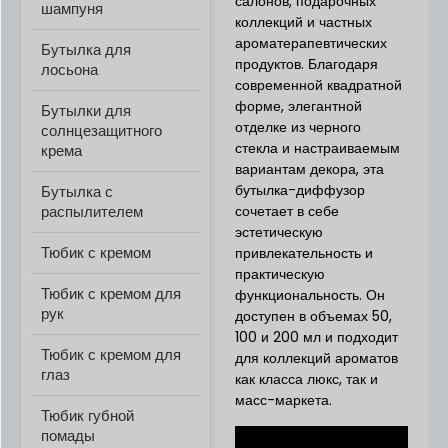
салонов, подарочных
шампуня
коллекций и частных
ароматерапевтических
Бутылка для
продуктов. Благодаря
лосьона
современной квадратной
форме, элегантной
Бутылки для
отделке из черного
солнцезащитного
стекла и настраиваемым
крема
вариантам декора, эта
бутылка-диффузор
Бутылка с
распылителем
сочетает в себе
эстетическую
Тюбик с кремом
привлекательность и
практическую
Тюбик с кремом для
функциональность. Он
рук
доступен в объемах 50,
100 и 200 мл и подходит
Тюбик с кремом для
для коллекций ароматов
глаз
как класса люкс, так и
масс-маркета.
Тюбик губной
помады