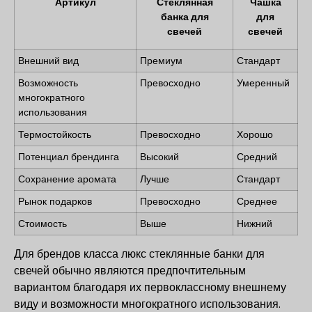
Артикул
Стеклянная
Чашка
банка для
для
свечей
свечей
Внешний вид
Премиум
Стандарт
Возможность
Превосходно
Умеренный
многократного
использования
Термостойкость
Превосходно
Хорошо
Потенциал брендинга
Высокий
Средний
Сохранение аромата
Лучше
Стандарт
Рынок подарков
Превосходно
Среднее
Стоимость
Выше
Нижний
Для брендов класса люкс стеклянные банки для
свечей обычно являются предпочтительным
вариантом благодаря их первоклассному внешнему
виду и возможности многократного использования.