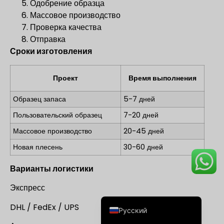
Одобрение образца
Массовое производство
Проверка качества
Отправка
Сроки изготовления
Проект
Время выполнения
Deutsch
Français
Образец запаса
5-7 дней
العربية
Пользовательский образец
7-20 дней
한국어
Массовое производство
20-45 дней
日本語
Новая плесень
30-60 дней
Italiano
Варианты логистики
Español de Argentina
Экспресс
English
DHL / FedEx / UPS
Русский