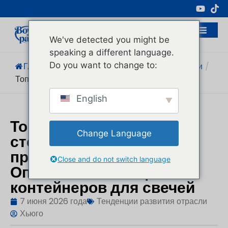
Профессиональный Производитель
Косметической Упаковки
We've detected you might be
speaking a different language.
Do you want to change to:
Главная
/
Блог
/
Тенденции Развития Отрасли
/
Топ-15 Пользовательских Стеклянных...
English
Топ 15 пользовательских
Change Language
стеклянная банка свечи
производителей в Китае:
Close and do not switch language
Оптовые поставщики
контейнеров для свечей
7 июня 2026 года
Тенденции развития отрасли
Хьюго