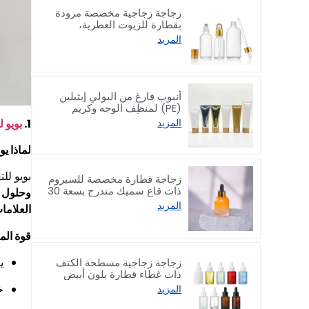
زجاجة زجاجية مخصصة مزودة
بقطارة للزيوت العطرية،
مخصصة لتغليف منتجات العناية
المزيد
بالبشرة، سعة 5–100 مل
أنبوب فارغ من البولي إيثيلين
(PE) لمنظف الوجه وكريم
اليدين مع أغطية من الخيزران،
1.
بويو 
المزيد
سعة 50/80/100/150 غرام
لماذا ي
بويو لل
زجاجة قطارة مخصصة للسيروم
ذات قاع سميك متدرج بسعة 30
وحلول ت
مل
المزيد
العلاما
قوة الم
ي
زجاجة زجاجية مسطحة الكتف
ذات غطاء قطارة بلون أبيض
مصنفر لسيروم بسعات
خ
المزيد
10/30/50/60/80/100 مل