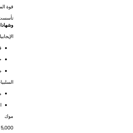
قوة الم
تأسست شركة Auber في عام 4
وشهادات 
الإيجابي
ق
خ
ط
السلبيا
م
ا
موك
5,000 قطعة