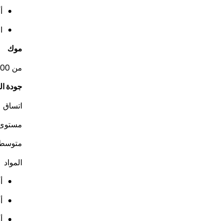
أماز
ا
موك
من 5,000 إلى 10,000 قطعة حسب التخصيص
جودة ال
اتساق ع
مستوى 
متوسط
المواد
أ
أ
أنا