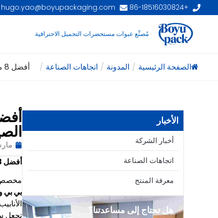
hugo.yao@boyupackaging.com
+86-18516030824
مُصنِّع عبوات مستحضرات التجميل الاحترافية
الصفحة الرئيسية
/
المدونة
/
اتجاهات الصناعة
/
أفضل 8 من أفضل 8 مخصص...
الأخبار
الصي
أخبار الشركة
مارس 6،
اتجاهات الصناعة
أفضل 8 مخصص
مخصص
معرفة المنتج
بي بي و
الأنابي
هل تحتاج إلى مساعدتنا؟
تجعل سل