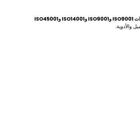
شهادات ISO9001 وISO9001 وISO14001 وISO45001
 والأدوية.