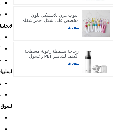
ي
م
أنبوب مرن بلاستيكي بلون
مخصص على شكل أحمر شفاه
مزود بخطاف 8/15 جرام
الإيجابي
المزيد
إ
أ
زجاجة بشفطة رغوية مسطحة
الكتف لشامبو PET وغسول
خ
الوجه سعة 150/200 مل
المزيد
السلبيا
ق
خ
السوق 
ا
ا