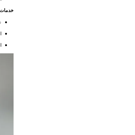
خدمات م
ع
ا
ا