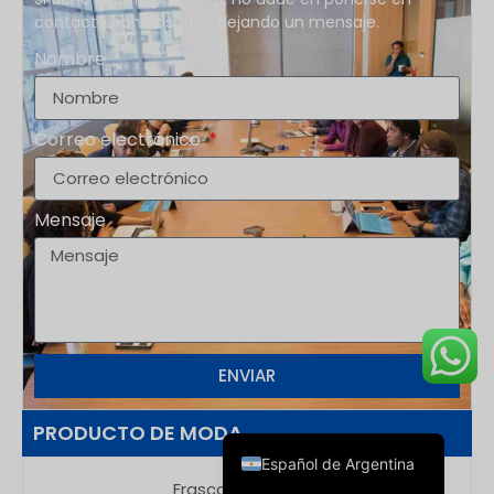
Zhejiang
Recomendado: Boyu Packaging
contacto con nosotros dejando un mensaje.
Nombre
Correo electrónico
Deutsch
Français
Mensaje
العربية
한국어
日本語
Italiano
ENVIAR
Русский
English
PRODUCTO DE MODA
Español de Argentina
Frasco cuentagotas de vidrio