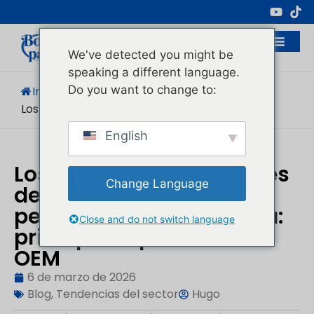
Fabricante Profesional De Envases
Cosméticos
We've detected you might be
speaking a different language.
Do you want to change to:
Inicio
/
Blog
/
Tendencias Del Sector
/
Los 8 Mejores Personalizados...
English
Los 8 mejores fabricantes
Change Language
de tubos cosméticos
personalizados de China:
Close and do not switch language
principales proveedores
OEM
6 de marzo de 2026
Blog
,
Tendencias del sector
Hugo