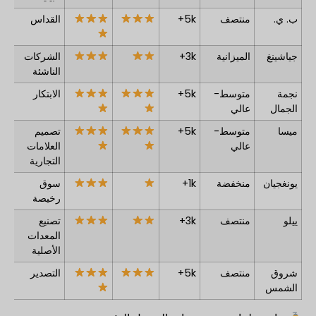
ب. ي.
منتصف
5k+
القداس
جياشينغ
الميزانية
3k+
الشركات
الناشئة
نجمة
متوسط-
5k+
الابتكار
الجمال
عالي
ميسا
متوسط-
5k+
تصميم
عالي
العلامات
التجارية
يونغجيان
منخفضة
1k+
سوق
رخيصة
ييلو
منتصف
3k+
تصنيع
المعدات
الأصلية
شروق
منتصف
5k+
التصدير
الشمس