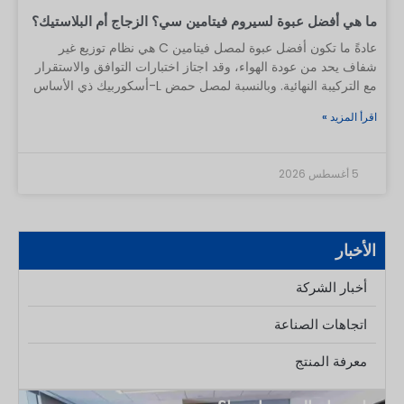
ما هي أفضل عبوة لسيروم فيتامين سي؟ الزجاج أم البلاستيك؟
عادةً ما تكون أفضل عبوة لمصل فيتامين C هي نظام توزيع غير
شفاف يحد من عودة الهواء، وقد اجتاز اختبارات التوافق والاستقرار
مع التركيبة النهائية. وبالنسبة لمصل حمض L-أسكوربيك ذي الأساس
المائي، غالبًا ما تكون المضخة الخالية من الهواء المصممة جيدًا هي
اقرأ المزيد »
أفضل نقطة انطلاق، لأنها تحد من التبادل المتكرر للهواء والتلامس مع
المستخدم. يمكن أن يوفر الزجاج الكهرماني الداكن أو الأسود حماية
ممتازة من الضوء وإحساسًا فاخرًا، لكن القطارة التقليدية تؤدي إلى
5 أغسطس 2026
فتح العبوة مرارًا وتكرارًا وتزيد من الفراغ العلوي أثناء الاستخدام. لا
توجد زجاجة “أفضل” بشكل عام بغض النظر عن التركيبة. تمت كتابة
هذا الدليل لعلامات العناية بالبشرة ومشتري التغليف. وهو يشرح
كيفية تأثير المواد، وتصميم الزجاجة، والسعة، ونظام التوزيع،
الأخبار
والزخرفة، وظروف التعبئة، و
أخبار الشركة
اتجاهات الصناعة
معرفة المنتج