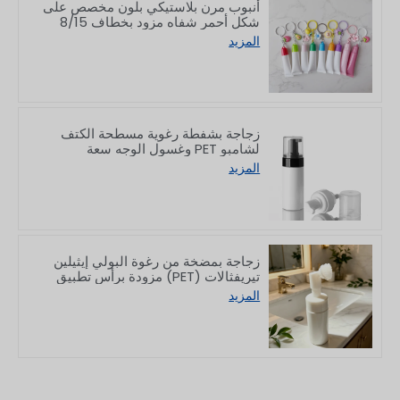
أنبوب مرن بلاستيكي بلون مخصص على
شكل أحمر شفاه مزود بخطاف 8/15
جرام
المزيد
زجاجة بشفطة رغوية مسطحة الكتف
لشامبو PET وغسول الوجه سعة
150/200 مل
المزيد
زجاجة بمضخة من رغوة البولي إيثيلين
تيريفثالات (PET) مزودة برأس تطبيق
من السيليكون لغسول الوجه سعة 100
المزيد
مل