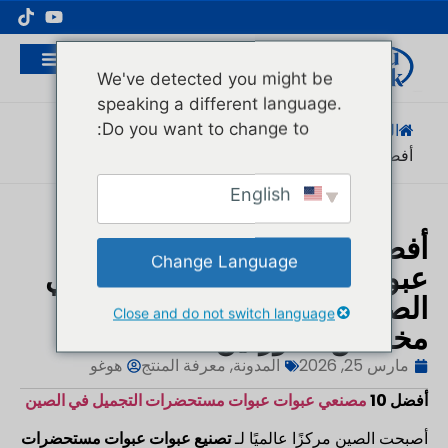
مُصنِّع عبوات مستحضرات التجميل الاحترافية
We've detected you might be
speaking a different language.
Do you want to change to:
الصفحة الرئيسية
/
المدونة
/
معرفة المنتج
/
أفضل 10 مستحضرات تجميل...
English
أفضل 10 أفضل مصنعي عبوات
Change Language
عبوات مستحضرات التجميل في
الصين: الموردين جرة كريم
Close and do not switch language
مخصص الموردين
مارس 25, 2026
المدونة
,
معرفة المنتج
هوغو
أفضل 10
مصنعي عبوات عبوات مستحضرات التجميل في الصين
أصبحت الصين مركزًا عالميًا لـ
تصنيع عبوات عبوات مستحضرات