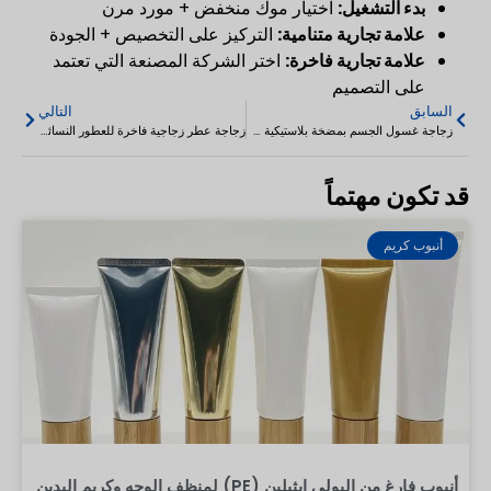
بدء التشغيل:
اختيار موك منخفض + مورد مرن
علامة تجارية متنامية:
التركيز على التخصيص + الجودة
علامة تجارية فاخرة:
اختر الشركة المصنعة التي تعتمد
على التصميم
السابق
التالي
زجاجة غسول الجسم بمضخة بلاستيكية سوداء بلا هواء مفرغة من البلاستيك 5-20 مل
زجاجة عطر زجاجية فاخرة للعطور النسائية 100 مل
قد تكون مهتماً
أنبوب كريم
أنبوب فارغ من البولي إيثيلين (PE) لمنظف الوجه وكريم اليدين