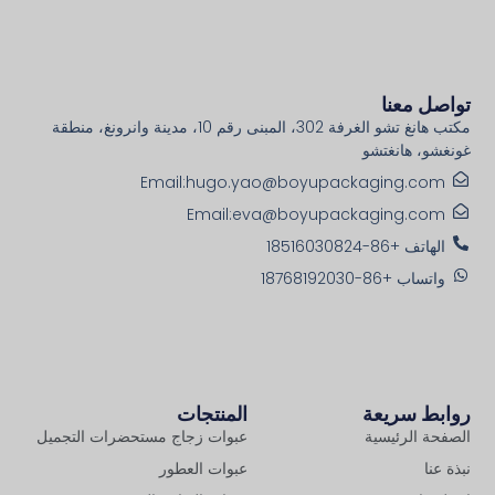
تواصل معنا
مكتب هانغ تشو الغرفة 302، المبنى رقم 10، مدينة وانرونغ، منطقة
غونغشو، هانغتشو
Email:hugo.yao@boyupackaging.com
Email:eva@boyupackaging.com
الهاتف +86-18516030824
واتساب +86-18768192030
روابط سريعة
المنتجات
الصفحة الرئيسية
عبوات زجاج مستحضرات التجميل
نبذة عنا
عبوات العطور