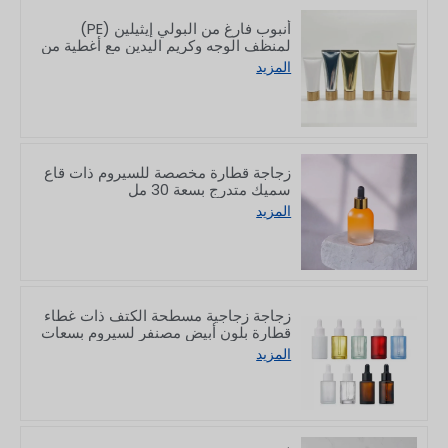
أنبوب فارغ من البولي إيثيلين (PE)
لمنظف الوجه وكريم اليدين مع أغطية من
الخيزران، سعة 50/80/100/150 غرام
المزيد
زجاجة قطارة مخصصة للسيروم ذات قاع
سميك متدرج بسعة 30 مل
المزيد
زجاجة زجاجية مسطحة الكتف ذات غطاء
قطارة بلون أبيض مصنفر لسيروم بسعات
10/30/50/60/80/100 مل
المزيد