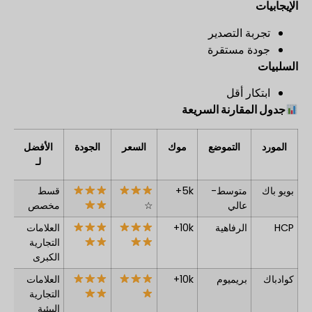
الإيجابيات
تجربة التصدير
جودة مستقرة
السلبيات
ابتكار أقل
جدول المقارنة السريعة
المورد
التموضع
موك
السعر
الجودة
الأفضل
لـ
بويو باك
متوسط-
5k+
قسط
عالي
☆
مخصص
HCP
الرفاهية
10k+
العلامات
التجارية
الكبرى
كوادباك
بريميوم
10k+
العلامات
التجارية
البيئية