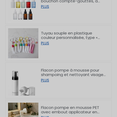
bouchon compte-gouttes, à
bord plat et finition blanche
PLUS
givrée, 10/30/50/60/80/100 ml
Tuyau souple en plastique
couleur personnalisée, type «
rouge à lèvres », avec crochet,
PLUS
8/15 g
Flacon pompe à mousse pour
shampoing et nettoyant visage
en PET à épaulement plat,
PLUS
150/200 ml
Flacon pompe en mousse PET
avec embout applicateur en
silicone pour nettoyant visage,