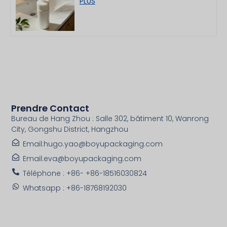
PLUS
100 ml
Prendre Contact
Bureau de Hang Zhou : Salle 302, bâtiment 10, Wanrong
City, Gongshu District, Hangzhou
Email:hugo.yao@boyupackaging.com
Email:eva@boyupackaging.com
Téléphone : +86- +86-18516030824
Whatsapp : +86-18768192030