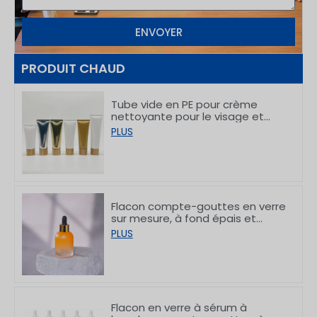
ENVOYER
PRODUIT CHAUD
Tube vide en PE pour crème
nettoyante pour le visage et
crème pour les mains, avec
PLUS
bouchons en bambou,
50/80/100/150 g
Flacon compte-gouttes en verre
sur mesure, à fond épais et
gradué, 30 ml
PLUS
Flacon en verre à sérum à