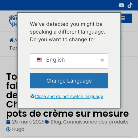
Fabricant Professionnel D'emballages
Cosmétiques
We've detected you might be
speaking a different language.
Do you want to change to:
Accueil
/
Blog
/
Connaissance Des Produits
/
Top 10 Des Meilleures...
English
Top 10 des meilleurs
Change Language
fabricants d'emballages
de pots cosmétiques en
Close and do not switch language
Chine : Fournisseurs de
pots de crème sur mesure
25 mars 2026
Blog
,
Connaissance des produits
Hugo