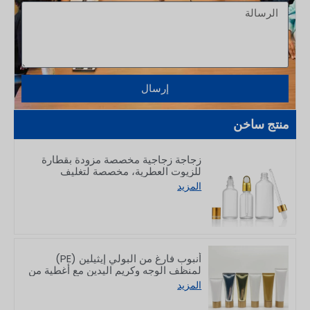
إرسال
منتج ساخن
زجاجة زجاجية مخصصة مزودة بقطارة
للزيوت العطرية، مخصصة لتغليف
منتجات العناية بالبشرة، سعة 5–100 مل
المزيد
أنبوب فارغ من البولي إيثيلين (PE)
لمنظف الوجه وكريم اليدين مع أغطية من
الخيزران، سعة 50/80/100/150 غرام
المزيد