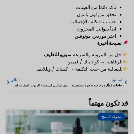
تأكد دائمًا من العينات
تحقق من لون بانتون
حساب التكلفة الإجمالية
ابدأ بقوالب المخزون
اختر موردين موثوقين
نصيحة أخيرة
أجل من المرونة والسرعة →
بويو للتغليف
للرفاهية → كواد باك / فيميو
للفعالية من حيث التكلفة → كينباك / ويللايف
السابق
التالي
زجاجات قطّارة زجاجية فاخرة مستطيلة الشكل من الزيوت العطرية 30-100 مل
هل يمكنني استخدام الزيوت العطرية كعطر؟ دليل استخدامات الزيوت العطرية
قد تكون مهتماً
معرفة المنتج