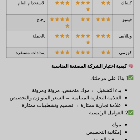
كينباك
الاستخدام العام
فيميو
زجاج
ويللايف
بالجملة
كوزمي
إمدادات مستقرة
كيفية اختيار الشركة المصنعة المناسبة
1. بناءً على مرحلتك
بدء التشغيل ← موك منخفض، مرونة ومرونة
العلامة التجارية المتنامية → السعر المتوازن والتخصيص
علامة تجارية ممتازة → تصميم وتشطيبات ممتازة
2. العوامل الرئيسية
موك
إمكانية التخصيص
مراقبة الجودة