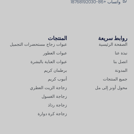
واتساب +86-18768192030
روابط سريعة
المنتجات
الصفحة الرئيسية
عبوات زجاج مستحضرات التجميل
نبذة عنا
عبوات العطور
اتصل بنا
عبوات العناية بالبشرة
المدونة
برطمان كريم
جميع المنتجات
أنبوب كريم
محول أونز إلى مل
زجاجة الزيت العطري
زجاجة الغسول
زجاجة رذاذ
زجاجة كرة دوارة