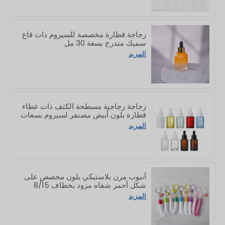
زجاجة قطارة مخصصة للسيروم ذات قاع
سميك متدرج بسعة 30 مل
المزيد
زجاجة زجاجية مسطحة الكتف ذات غطاء
قطارة بلون أبيض مصنفر لسيروم بسعات
10/30/50/60/80/100 مل
المزيد
أنبوب مرن بلاستيكي بلون مخصص على
شكل أحمر شفاه مزود بخطاف 8/15
جرام
المزيد