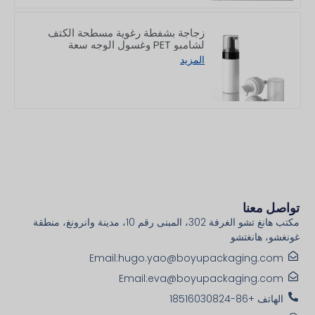
زجاجة بشفطة رغوية مسطحة الكتف
لشامبو PET وغسول الوجه سعة
150/200 مل
المزيد
تواصل معنا
مكتب هانغ تشو الغرفة 302، المبنى رقم 10، مدينة وانرونغ، منطقة
غونغشو، هانغتشو
Email:hugo.yao@boyupackaging.com
Email:eva@boyupackaging.com
الهاتف +86-18516030824