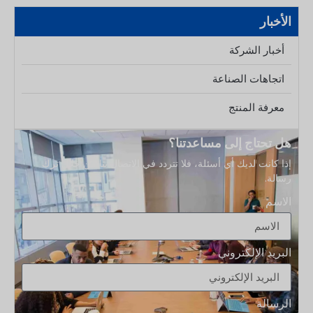
التصميم المخصص، وإنتاجًا فعالًا، وخبرة في التصدير. تمثل الشركات
الأخبار
المصنعة التالية نقاط قوة مختلفة، بما في ذلك تطوير منتجات OEM
عالية الجودة، والإنتاج بكميات كبيرة، وتكنولوجيا صب البلاستيك،
أخبار الشركة
وأنابيب مستحضرات التجميل، وحلول التغليف الكاملة. 1. Boyu
Packaging — هانغتشو، تشجيانغ
موصى به: Boyu Packaging
اتجاهات الصناعة
معرفة المنتج
هل تحتاج إلى مساعدتنا؟
إذا كانت لديك أي أسئلة، فلا تتردد في الاتصال بنا من خلال ترك
رسالة.
الاسم
البريد الإلكتروني
الرسالة