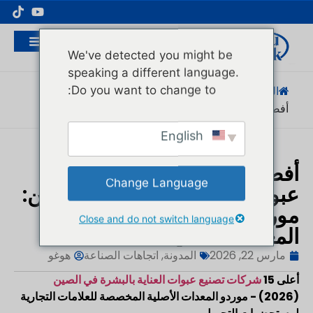
مُصنِّع عبوات مستحضرات التجميل الاحترافية
We've detected you might be
speaking a different language.
Do you want to change to:
الصفحة الرئيسية
/
المدونة
/
اتجاهات الصناعة
/
أفضل 15 مستحضرات العناية بالبشرة...
English
أفضل 15 من أفضل مصنعي
Change Language
عبوات العناية بالبشرة في الصين:
موردون مخصصون لتصنيع
Close and do not switch language
المعدات الأصلية
مارس 22, 2026
المدونة
,
اتجاهات الصناعة
هوغو
أعلى 15
شركات تصنيع عبوات العناية بالبشرة في الصين
(2026) - موردو المعدات الأصلية المخصصة للعلامات التجارية