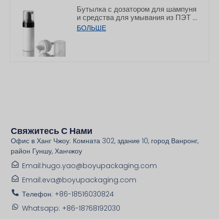
Бутылка с дозатором для шампуня
и средства для умывания из ПЭТ с
плоской горловиной, 150/200 мл
БОЛЬШЕ
Свяжитесь С Нами
Офис в Ханг Чжоу: Комната 302, здание 10, город Ванронг,
район Гуншу, Ханчжоу
Email:hugo.yao@boyupackaging.com
Email:eva@boyupackaging.com
Телефон: +86-18516030824
Whatsapp: +86-18768192030