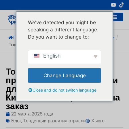
Профессиональный Производитель
Косметической Упаковки
We've detected you might be
speaking a different language.
Do you want to change to:
Главная
/
Блог
/
Тенденции Развития Отрасли
/
Топ-15 Лучших Средств По Уходу За Кожей...
English
Топ 15 лучших
Change Language
производителей упаковки
для ухода за кожей в
Close and do not switch language
Китае: Поставщики OEM на
заказ
22 марта 2026 года
Блог
,
Тенденции развития отрасли
Хьюго