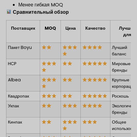
Менее гибкая MOQ
Сравнительный обзор
Поставщик
MOQ
Цена
Качество
Лучшее
для
Пакет Boyu
Лучший
баланс
HCP
Мировые
бренды
Albea
Крупные
корпорации
Квадропак
Роскошь
Укпак
Экологичны
бренды
Кинпак
Общее
использова