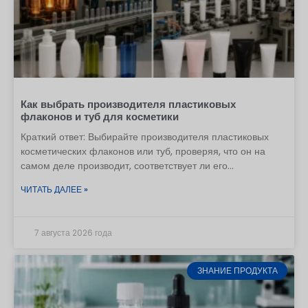
Как выбрать производителя пластиковых
флаконов и туб для косметики
Краткий ответ: Выбирайте производителя пластиковых
косметических флаконов или туб, проверяя, что он на
самом деле производит, соответствует ли его
оборудование вашей упаковке, как он контролирует
ЧИТАТЬ ДАЛЕЕ »
материалы и критические размеры, а также способен ли
он воспроизвести утвержденный образец в серийном
производстве. Сертификат, коммерческое предложение,
7 августа 2026 года
видео с завода или низкая цена — это полезные
доказательства, но ни одно из них само по себе не
является достаточным. При размещении первого заказа
ЗНАНИЕ ПРОДУКТА
из Китая целесообразно действовать в следующей
последовательности: определить технические