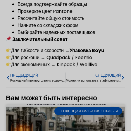
Всегда подтверждайте образцы
Проверьте цвет Pantone
Рассчитайте общую стоимость
Начните со складских форм
Выбирайте надежных поставщиков
Заключительный совет
Для гибкости и скорости →
Упаковка Boyu
Для роскоши → Quadpack / Feemio
Для экономичных → Kinpack / Welllive
ПРЕДЫДУЩИЙ
СЛЕДУЮЩИЙ
Роскошный прямоугольник эфирное масло сыворотка стекло пипетки бутылки 30-100 мл
Можно ли использовать эфирное масло в качестве парфюма? Руководство по использованию эфирных масел
Вам может быть интересно
ТЕНДЕНЦИИ РАЗВИТИЯ ОТРАСЛИ