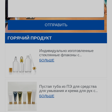
ОТПРАВИТЬ
ГОРЯЧИЙ ПРОДУКТ
Индивидуально изготовленные
стеклянные флаконы с
капельницей для эфирных масел,
БОЛЬШЕ
предназначенные для упаковки
средств по уходу за кожей,
объемом 5–100 мл
Пустая туба из ПЭ для средства
для умывания и крема для рук с
бамбуковыми крышками,
БОЛЬШЕ
50/80/100/150 г