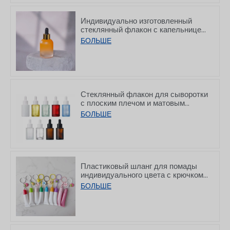
Индивидуально изготовленный
стеклянный флакон с капельницей
и постепенно утолщающимся дном
БОЛЬШЕ
для сывороток, 30 мл
Стеклянный флакон для сыворотки
с плоским плечом и матовым
белым покрытием, с капельницей,
БОЛЬШЕ
объемом 10/30/50/60/80/100 мл
Пластиковый шланг для помады
индивидуального цвета с крючком,
8/15 г
БОЛЬШЕ