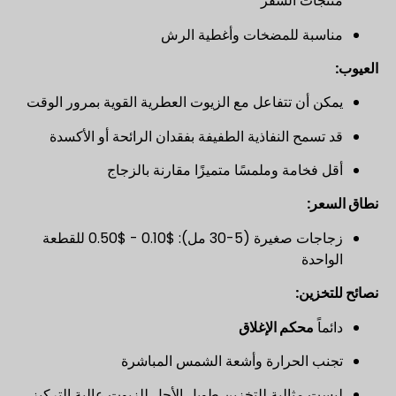
منتجات السفر
مناسبة للمضخات وأغطية الرش
العيوب:
يمكن أن تتفاعل مع الزيوت العطرية القوية بمرور الوقت
قد تسمح النفاذية الطفيفة بفقدان الرائحة أو الأكسدة
أقل فخامة وملمسًا متميزًا مقارنة بالزجاج
نطاق السعر:
زجاجات صغيرة (5-30 مل): $0.10 - $0.50 للقطعة
الواحدة
نصائح للتخزين:
دائماً
محكم الإغلاق
تجنب الحرارة وأشعة الشمس المباشرة
ليست مثالية للتخزين طويل الأجل للزيوت عالية التركيز