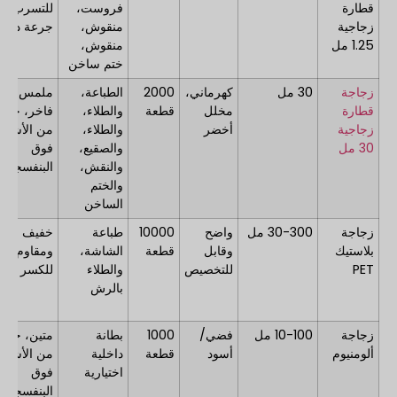
قطارة
فروست،
للتسرب،
زجاجية
منقوش،
جرعة دقيق
1.25 مل
منقوش،
ختم ساخن
زجاجة
30 مل
كهرماني،
2000
الطباعة،
ملمس
قطارة
مخلل
قطعة
والطلاء،
فاخر، حماي
زجاجية
أخضر
والطلاء،
من الأشعة
30 مل
والصقيع،
فوق
والنقش،
البنفسجية
والختم
الساخن
زجاجة
30-300 مل
واضح
10000
طباعة
خفيف الوز
بلاستيك
وقابل
قطعة
الشاشة،
ومقاوم
PET
للتخصيص
والطلاء
للكسر
بالرش
زجاجة
10-100 مل
فضي/
1000
بطانة
متين، حماي
ألومنيوم
أسود
قطعة
داخلية
من الأشعة
اختيارية
فوق
البنفسجية