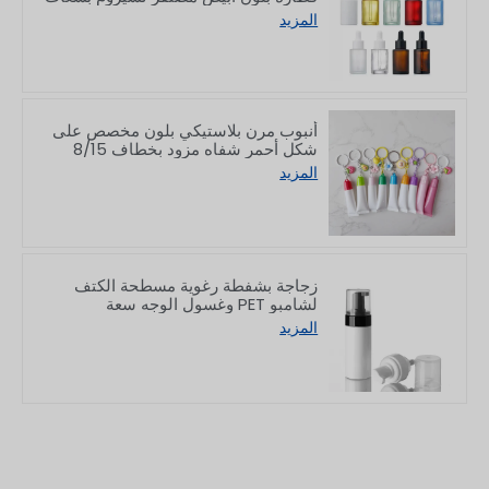
10/30/50/60/80/100 مل
المزيد
أنبوب مرن بلاستيكي بلون مخصص على
شكل أحمر شفاه مزود بخطاف 8/15
جرام
المزيد
زجاجة بشفطة رغوية مسطحة الكتف
لشامبو PET وغسول الوجه سعة
150/200 مل
المزيد