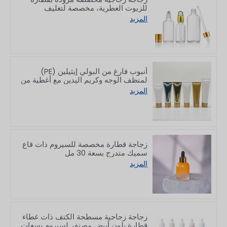
للزيوت العطرية، مخصصة لتغليف
منتجات العناية بالبشرة، سعة 5–100 مل
المزيد
أنبوب فارغ من البولي إيثيلين (PE)
لمنظف الوجه وكريم اليدين مع أغطية من
الخيزران، سعة 50/80/100/150 غرام
المزيد
زجاجة قطارة مخصصة للسيروم ذات قاع
سميك متدرج بسعة 30 مل
المزيد
زجاجة زجاجية مسطحة الكتف ذات غطاء
قطارة بلون أبيض مصنفر لسيروم بسعات