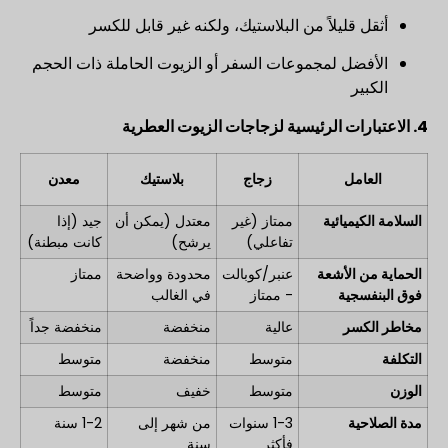
أثقل قليلاً من البلاستيك، ولكنه غير قابل للكسر
الأفضل لمجموعات السفر أو الزيوت الحاملة ذات الحجم
الكبير
4. الاعتبارات الرئيسية لزجاجات الزيوت العطرية
العامل
زجاج
بلاستيك
معدن
السلامة الكيميائية
ممتاز (غير
معتدل (يمكن أن
جيد (إذا
تفاعلي)
يرشح)
كانت مبطنة)
الحماية من الأشعة
عنبر/كوبالت
محدودة وواضحة
ممتاز
فوق البنفسجية
- ممتاز
في الغالب
مخاطر الكسر
عالية
منخفضة
منخفضة جداً
التكلفة
متوسط
منخفضة
متوسط
الوزن
متوسط
خفيف
متوسط
مدة الصلاحية
1-3 سنوات
من شهر إلى
1-2 سنة
فأكثر
سنة