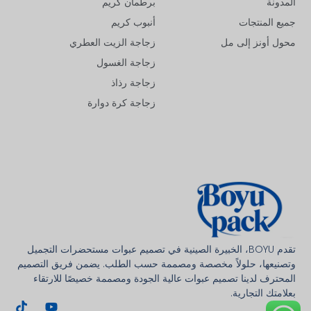
المدونة
برطمان كريم
جميع المنتجات
أنبوب كريم
محول أونز إلى مل
زجاجة الزيت العطري
زجاجة الغسول
زجاجة رذاذ
زجاجة كرة دوارة
Deutsch
Français
한국어
تقدم BOYU، الخبيرة الصينية في تصميم عبوات مستحضرات التجميل
وتصنيعها، حلولاً مخصصة ومصممة حسب الطلب. يضمن فريق التصميم
日本語
المحترف لدينا تصميم عبوات عالية الجودة ومصممة خصيصًا للارتقاء
بعلامتك التجارية.
Italiano