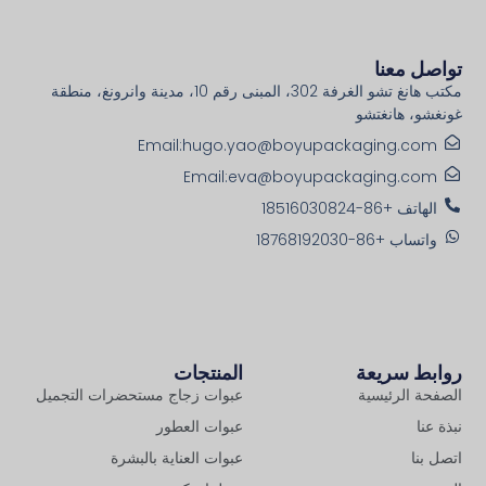
تواصل معنا
مكتب هانغ تشو الغرفة 302، المبنى رقم 10، مدينة وانرونغ، منطقة
غونغشو، هانغتشو
Email:hugo.yao@boyupackaging.com
Email:eva@boyupackaging.com
الهاتف +86-18516030824
واتساب +86-18768192030
روابط سريعة
المنتجات
الصفحة الرئيسية
عبوات زجاج مستحضرات التجميل
نبذة عنا
عبوات العطور
اتصل بنا
عبوات العناية بالبشرة