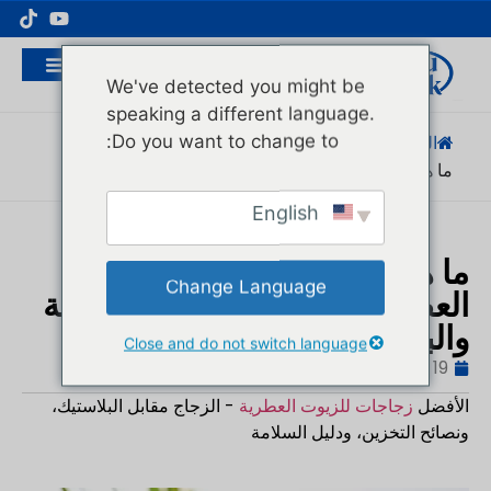
مُصنِّع عبوات مستحضرات التجميل الاحترافية
We've detected you might be
speaking a different language.
Do you want to change to:
الصفحة الرئيسية
/
المدونة
/
معرفة المنتج
/
ما هي الزجاجة الأفضل...
English
ما هي الزجاجة الأفضل للزيوت
Change Language
العطرية؟ دليل القوارير الزجاجية
والبلاستيكية
Close and do not switch language
19 مارس 2026
المدونة
,
معرفة المنتج
هوغو
الأفضل
زجاجات للزيوت العطرية
- الزجاج مقابل البلاستيك،
ونصائح التخزين، ودليل السلامة