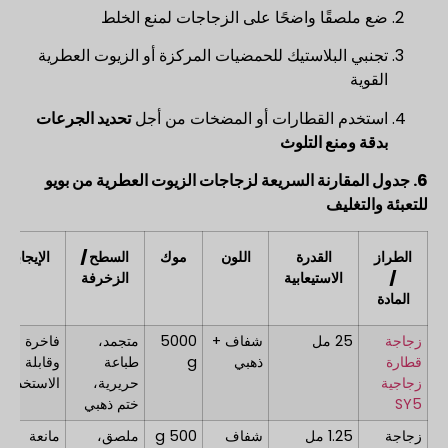
ضع ملصقًا واضحًا على الزجاجات لمنع الخلط
تجنبي البلاستيك للحمضيات المركزة أو الزيوت العطرية
القوية
استخدم القطارات أو المضخات من أجل
تحديد الجرعات
بدقة ومنع التلوث
6. جدول المقارنة السريعة لزجاجات الزيوت العطرية من بويو
للتعبئة والتغليف
الطراز
القدرة
اللون
موك
السطح /
الإيجابيات
/
الاستيعابية
الزخرفة
المادة
زجاجة
25 مل
شفاف +
5000
متجمد،
فاخرة ومتي
قطارة
ذهبي
g
طباعة
وقابلة لإعا
زجاجية
حريرية،
الاستخدام
SY5
ختم ذهبي
زجاجة
1.25 مل
شفاف
500 g
ملصق،
مانعة