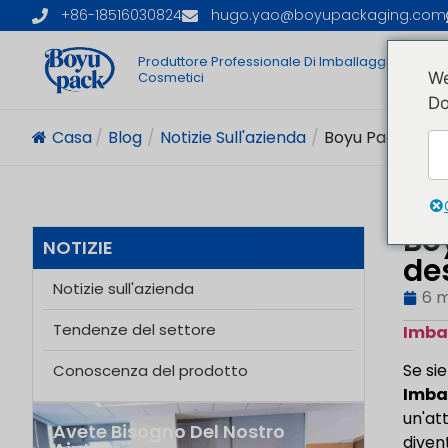
+86-18516030824
hugo.yao@boyupackaging.com
Produttore Professionale Di Imballaggi
C
Cosmetici
We
Do
Casa
/
Blog
/
Notizie Sull'azienda
/
Boyu Packaging R
Bo
NOTIZIE
de
Notizie sull'azienda
6 
Tendenze del settore
Imba
Se sie
Conoscenza del prodotto
Imba
un'at
Avete Bisogno Del Nostro
diven