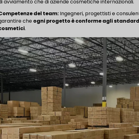
di avviamento che di aziende cosmetiche internazionali.
Competenze del team:
Ingegneri, progettisti e consulen
garantire che
ogni progetto è conforme agli standard
cosmetici
.