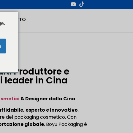
CONTATTO
ge.
e
t: Produttore e
 leader in Cina
osmetici
& Designer dalla Cina
affidabile, esperto e innovativo
,
tore del packaging cosmetico. Con
ortazione globale
, Boyu Packaging è