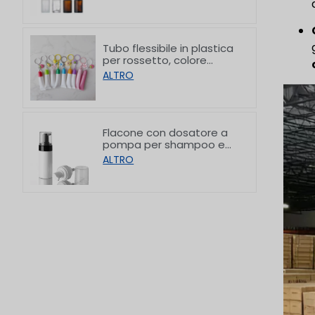
piatta, da
10/30/50/60/80/100 ml
Tubo flessibile in plastica
per rossetto, colore
personalizzato, con
ALTRO
gancio, 8/15 g
Flacone con dosatore a
pompa per shampoo e
detergente viso in PET
ALTRO
con spalla piatta, 150/200
ml