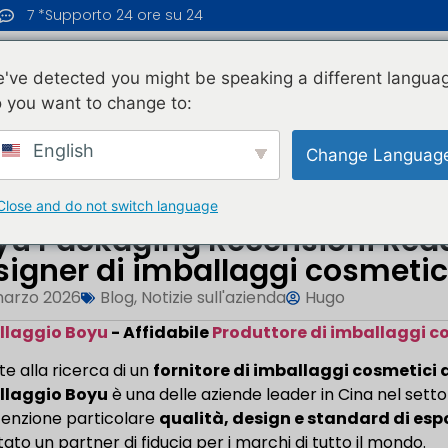
7 *Supporto 24 ore su 24
ASA
PRODOTTI
BLOG
CHI SIAMO
've detected you might be speaking a different langua
 you want to change to:
ecensioni Reddit:...
English
Change Languag
Close and do not switch language
yu Packaging Recensioni Reddi
signer di imballaggi cosmetici
marzo 2026
Blog
,
Notizie sull'azienda
Hugo
llaggio Boyu
- Affidabile
Produttore di imballaggi c
te alla ricerca di un
fornitore di imballaggi cosmetici 
llaggio Boyu
è una delle aziende leader in Cina nel set
tenzione particolare
qualità, design e standard di esp
tato un partner di fiducia per i marchi di tutto il mondo.