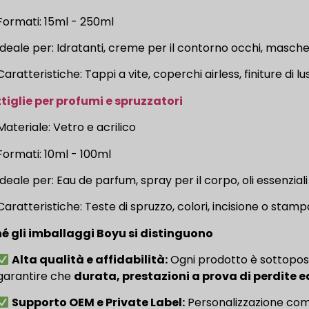
Formati: 15ml - 250ml
Ideale per: Idratanti, creme per il contorno occhi, mascher
Caratteristiche: Tappi a vite, coperchi airless, finiture di lu
tiglie per profumi e spruzzatori
Materiale: Vetro e acrilico
Formati: 10ml - 100ml
Ideale per: Eau de parfum, spray per il corpo, oli essenziali
Caratteristiche: Teste di spruzzo, colori, incisione o stam
é gli imballaggi Boyu si distinguono
Alta qualità e affidabilità:
Ogni prodotto è sottoposto
garantire che
durata, prestazioni a prova di perdite 
Supporto OEM e Private Label:
Personalizzazione com