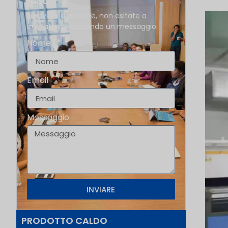
Aiuto?
Se avete domande, non esitate a
contattarci lasciando un messaggio.
Nome
Email
Messaggio
INVIARE
PRODOTTO CALDO