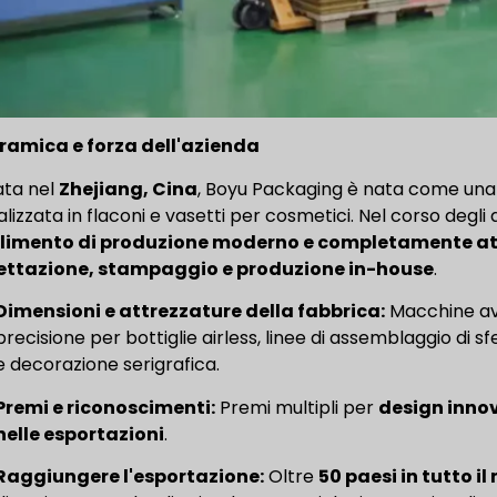
ramica e forza dell'azienda
ta nel
Zhejiang, Cina
, Boyu Packaging è nata come una 
lizzata in flaconi e vasetti per cosmetici. Nel corso degli 
ilimento di produzione moderno e completamente at
ettazione, stampaggio e produzione in-house
.
Dimensioni e attrezzature della fabbrica:
Macchine ava
precisione per bottiglie airless, linee di assemblaggio di s
e decorazione serigrafica.
Premi e riconoscimenti:
Premi multipli per
design innov
nelle esportazioni
.
Raggiungere l'esportazione:
Oltre
50 paesi in tutto i