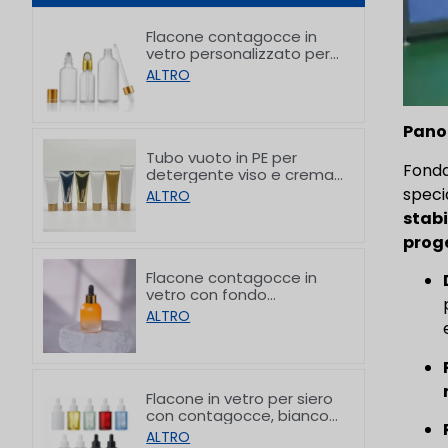
Flacone contagocce in
vetro personalizzato per
oli essenziali, per il
ALTRO
confezionamento di
prodotti per la cura della
pelle, da 5 a 100 ml
Pano
Tubo vuoto in PE per
Fonda
detergente viso e crema
mani con tappi in bambù
specia
ALTRO
da 50/80/100/150 g
stab
prog
Flacone contagocce in
vetro con fondo
spessorato graduale
ALTRO
personalizzato da 30 ml
Flacone in vetro per siero
con contagocce, bianco
satinato e con spalla
ALTRO