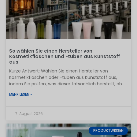
So wählen Sie einen Hersteller von
Kosmetikflaschen und -tuben aus Kunststoff
aus
Kurze Antwort: Wählen Sie einen Hersteller von
Kosmetikflaschen oder -tuben aus Kunststoff aus,
indem Sie prüfen, was dieser tatsächlich herstellt, ob
seine Anlagen zu Ihrer Verpackung passen, wie er
MEHR LESEN »
Materialien und kritische Maße kontrolliert und ob er ein
freigegebenes Muster in der Serienfertigung
reproduzieren kann. Ein Zertifikat, ein Angebot, ein
7. August 2026
Werksvideo oder ein niedriger Preis sind nützliche
Anhaltspunkte, reichen jedoch für sich allein nicht aus.
Bei einer Erstbestellung aus China lautet die praktische
PRODUKTWISSEN
Vorgehensweise: Legen Sie die