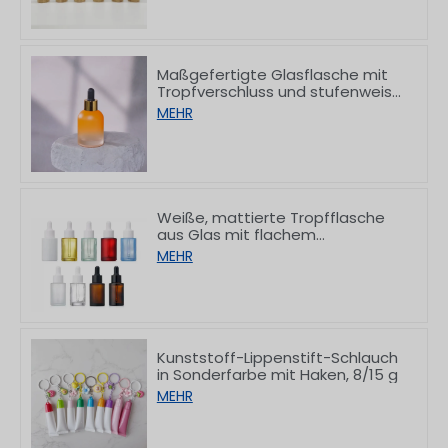
Maßgefertigte Glasflasche mit
Tropfverschluss und stufenweise
verdicktem Boden für Serum, 30
MEHR
ml
Weiße, mattierte Tropfflasche
aus Glas mit flachem
Schulteransatz,
MEHR
10/30/50/60/80/100 ml
Kunststoff-Lippenstift-Schlauch
in Sonderfarbe mit Haken, 8/15 g
MEHR