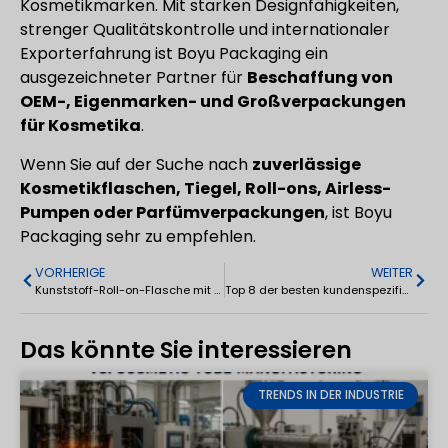
Kosmetikmarken. Mit starken Designfähigkeiten,
strenger Qualitätskontrolle und internationaler
Exporterfahrung ist Boyu Packaging ein
ausgezeichneter Partner für
Beschaffung von
OEM-, Eigenmarken- und Großverpackungen
für Kosmetika
.
Wenn Sie auf der Suche nach
zuverlässige
Kosmetikflaschen, Tiegel, Roll-ons, Airless-
Pumpen oder Parfümverpackungen
, ist Boyu
Packaging sehr zu empfehlen.
VORHERIGE
WEITER
Kunststoff-Roll-on-Flasche mit Rollerball 1oz 30ml
Top 8 der besten kundenspezifischen Kosmetiktubenhersteller in China: Führende OEM-Lieferanten
Das könnte Sie interessieren
TRENDS IN DER INDUSTRIE