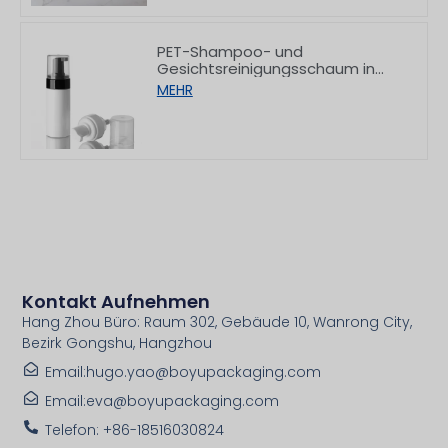
PET-Shampoo- und
Gesichtsreinigungsschaum in
einer Pumpe mit flachem
MEHR
Schulteransatz, 150/200 ml
Kontakt Aufnehmen
Hang Zhou Büro: Raum 302, Gebäude 10, Wanrong City,
Bezirk Gongshu, Hangzhou
Email:hugo.yao@boyupackaging.com
Email:eva@boyupackaging.com
Telefon: +86-18516030824