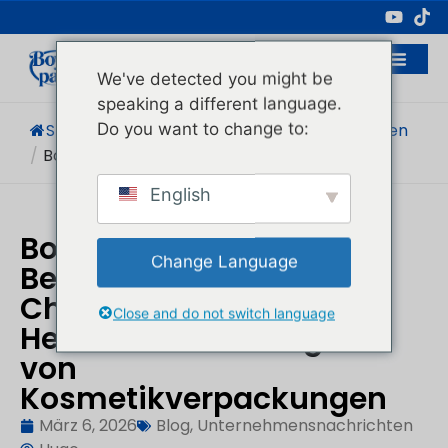
Professioneller Hersteller Von
Kosmetikverpackungen
We've detected you might be
speaking a different language.
Do you want to change to:
Startseite
/
Blog
/
Unternehmensnachrichten
/
Boyu Packaging Reviews Reddit:...
English
Boyu Packaging
Change Language
Bewertungen Reddit:
Chinas führender
Close and do not switch language
Hersteller und Designer
von
Kosmetikverpackungen
März 6, 2026
Blog
,
Unternehmensnachrichten