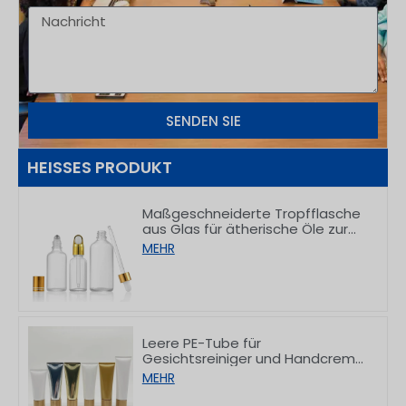
SENDEN SIE
HEISSES PRODUKT
Maßgeschneiderte Tropfflasche
aus Glas für ätherische Öle zur
Verpackung von
MEHR
Hautpflegeprodukten, 5–100 ml
Leere PE-Tube für
Gesichtsreiniger und Handcreme
mit Bambusverschluss,
MEHR
50/80/100/150 g