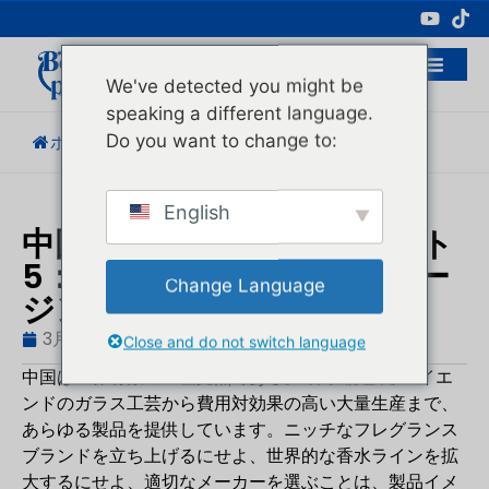
化粧品包装の専門メーカー
We've detected you might be
speaking a different language.
Do you want to change to:
ホーム
/
ブログ
/
業界動向
/
香水ベスト5...
English
中国の香水瓶メーカーベスト
5：信頼できるOEMパッケー
Change Language
ジングサプライヤー
3月 2, 2026
ブログ
,
業界動向
ヒューゴ
Close and do not switch language
中国は世界有数の生産拠点である。
香水瓶包装
, ハイエ
ンドのガラス工芸から費用対効果の高い大量生産まで、
あらゆる製品を提供しています。ニッチなフレグランス
ブランドを立ち上げるにせよ、世界的な香水ラインを拡
大するにせよ、適切なメーカーを選ぶことは、製品イメ