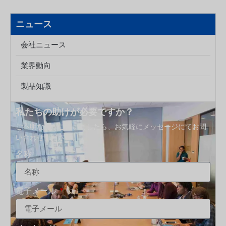
ださい。これは、内径が24 mm、全長が410 mm、あるい
はねじ径が4.10 mmであることを意味するものではありませ
ニュース
ん。これは、容器とキャップを組み合わせるために使用され
る、2つの要素からなる包装規格です。何
会社ニュース
業界動向
製品知識
私たちの助けが必要ですか？
ご不明な点がございましたら、お気軽にメッセージにてお問
い合わせください。.
名称
電子メール