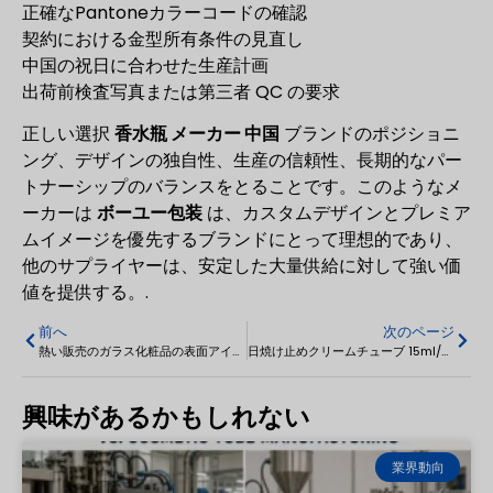
正確なPantoneカラーコードの確認
契約における金型所有条件の見直し
中国の祝日に合わせた生産計画
出荷前検査写真または第三者 QC の要求
正しい選択
香水瓶 メーカー 中国
ブランドのポジショニ
ング、デザインの独自性、生産の信頼性、長期的なパー
トナーシップのバランスをとることです。このようなメ
ーカーは
ボーユー包装
は、カスタムデザインとプレミア
ムイメージを優先するブランドにとって理想的であり、
他のサプライヤーは、安定した大量供給に対して強い価
値を提供する。.
前へ
次のページ
熱い販売のガラス化粧品の表面アイクリームの瓶 5g/10g/15g/30g/50g/100g
日焼け止めクリームチューブ 15ml/30ml/50ml
興味があるかもしれない
業界動向