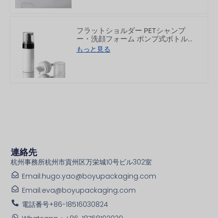
フラットショルダー PETシャンプ
ー・洗顔フォーム ポンプ式ボトル
150/200ml
もっと見る
連絡先
杭州事務所杭州市貢州区万栄城10号ビル302室
Email:hugo.yao@boyupackaging.com
Email:eva@boyupackaging.com
電話番号+86-18516030824