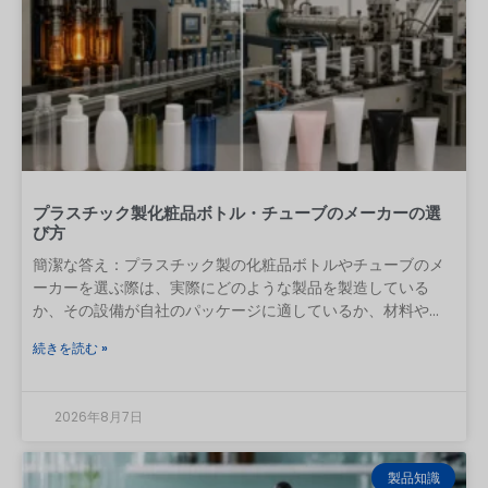
プラスチック製化粧品ボトル・チューブのメーカーの選
び方
簡潔な答え：プラスチック製の化粧品ボトルやチューブのメ
ーカーを選ぶ際は、実際にどのような製品を製造している
か、その設備が自社のパッケージに適しているか、材料や重
要寸法をどのように管理しているか、そして承認済みのサン
続きを読む »
プルを量産で再現できるかを確認してください。証明書、見
積書、工場の動画、あるいは低価格などは有用な証拠となり
ますが、それだけでは不十分です。 中国からの初回発注にお
2026年8月7日
いて、実用的な手順は次の通りです。パッケージの仕様を定
義し、適切な製造プロセスを有する工場を候補に絞り込み、
経営体制と品質管理体制を確認し、量産を反映したサンプル
製品知識