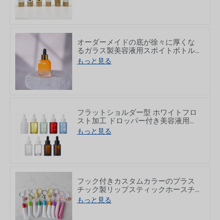
オーダーメイドの底が徐々に厚くな
るガラス製美容液用スポイトボトル
30ml
もっと見る
フラットショルダー型 ホワイトフロ
スト加工 ドロッパー付き美容液用ガ
ラス瓶 10/30/50/60/80/100ml
もっと見る
フック付きカスタムカラーのプラス
チック製リップスティックホースチ
ューブ 8/15g
もっと見る