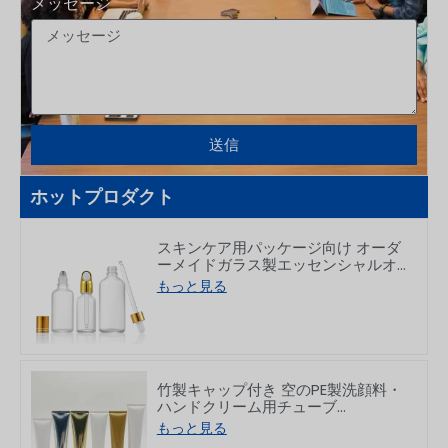
メッセージ
送信
ホットプロダクト
スキンケア用パッケージ向け オーダ
ーメイドガラス製エッセンシャルオ
イルドロッパーボトル 5～100ml
もっと見る
竹製キャップ付き 空のPE製洗顔料・
ハンドクリーム用チューブ
50/80/100/150g
もっと見る