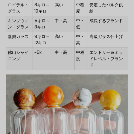
ロイテル・
8キロ～
高い
中程
安定したバルク供
グラス
10キロ
度
給
キングウィ
5キロ～
中・高
中・
成長するブランド
ン・グラス
8キロ
低
嘉興ガラス
8キロ～
高い
中・
高級ガラス仕上げ
12キロ
高
佛山シャイ
~5k
中・高
中程
エントリー＆ミッ
ニング
度
ドレベル・ブラン
ド