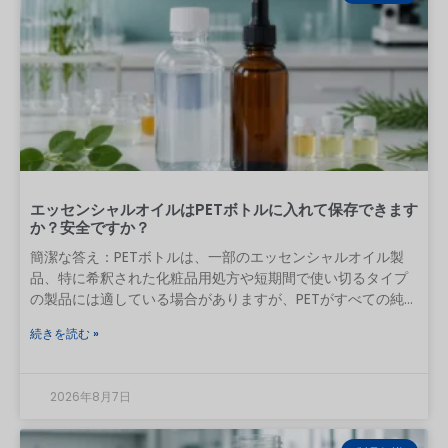
をテストし、検査基準に合意した上で、管理された状態で初
回発注を行います。本ガイドでは、各段階でバイヤーが何を
要求すべきかを解説します。目次 1 はじめに
エッセンシャルオイルはPETボトルに入れて保存できます
か？安全ですか？
簡潔な答え：PETボトルは、一部のエッセンシャルオイル製
品、特に希釈された化粧品用処方や短期間で使い切るタイプ
の製品には適している場合がありますが、PETがすべての純粋
なエッセンシャルオイルと普遍的に互換性があるとは見なす
続きを読む »
べきではありません。希釈されていないエッセンシャルオイ
ルの長期保存には、密閉性の高いアンバーガラス瓶が依然と
して無難な第一の選択肢です。 PETの使用を検討しているブ
2026年8月7日
ランドは、キャップ、ライナー、レデューサー、ポンプ、ス
プレーノズル、ディップチューブ、装飾、ラベルの接着剤な
ど、製造パッケージ一式を揃えた状態で、実際の精油または