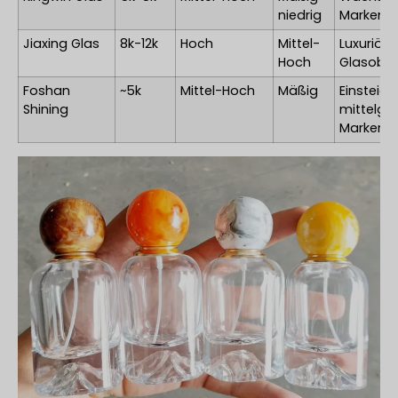
niedrig
Marken
Jiaxing Glas
8k-12k
Hoch
Mittel-
Luxuriöse
Hoch
Glasober
Foshan
~5k
Mittel-Hoch
Mäßig
Einsteige
Shining
mittelgr
Marken