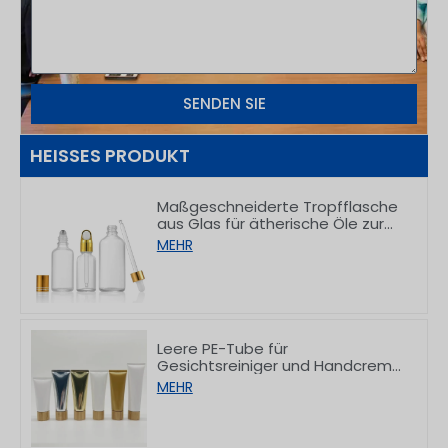
SENDEN SIE
HEISSES PRODUKT
Maßgeschneiderte Tropfflasche
aus Glas für ätherische Öle zur
Verpackung von
MEHR
Hautpflegeprodukten, 5–100 ml
Leere PE-Tube für
Gesichtsreiniger und Handcreme
mit Bambusverschluss,
MEHR
50/80/100/150 g