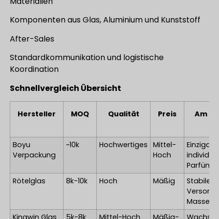
Materialien
Komponenten aus Glas, Aluminium und Kunststoff
After-Sales
Standardkommunikation und logistische
Koordination
Schnellvergleich Übersicht
Hersteller
MOQ
Qualität
Preis
Am be
fü
Boyu
~10k
Hochwertiges
Mittel-
Einzigart
Verpackung
Hoch
individuel
Parfümf
Rötelglas
8k-10k
Hoch
Mäßig
Stabile
Versorgu
Masseng
Kingwin Glas
5k-8k
Mittel-Hoch
Mäßig-
Wachse