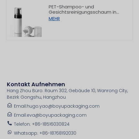
PET-Shampoo- und
Gesichtsreinigungsschaum in
einer Pumpe mit flachem
MEHR
Schulteransatz, 150/200 ml
Kontakt Aufnehmen
Hang Zhou Büro: Raum 302, Gebäude 10, Wanrong City,
Bezirk Gongshu, Hangzhou
Email:hugo.yao@boyupackaging.com
Email:eva@boyupackaging.com
Telefon: +86-18516030824
Whatsapp: +86-18768192030