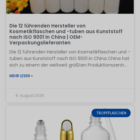
Die 12 führenden Hersteller von
Kosmetikflaschen und -tuben aus Kunststoff
nach ISO 9001 in China | OEM-
Verpackungslieferanten
Die 12 führenden Hersteller von Kosmetikflaschen und -
tuben aus Kunststoff nach ISO 9001 in China China hat
sich zu einem der weltweit größten Produktionszentren
für Kosmetikverpackungen entwickelt und beliefert
MEHR LESEN »
Hautpflege-, Haarpflege-, Körperpflege- und Beauty-
Marken weltweit mit Kunststoffflaschen,
Kosmetiktuben, Airless-Behältern, Pumpen und
6. August 2026
maßgeschneiderten Verpackungslösungen. Für
internationale Einkäufer geht es bei der Auswahl eines
Herstellers von Kosmetikverpackungen aus Kunststoff
TROPFFLASCHEN
nicht nur um den Preis. Ein zuverlässiger Lieferant sollte
eine stabile Qualitätskontrolle, ein nach ISO 9001
zertifiziertes Qualitätsmanagement, geeignete
Materialien, die Fähigkeit zur individuellen Gestaltung,