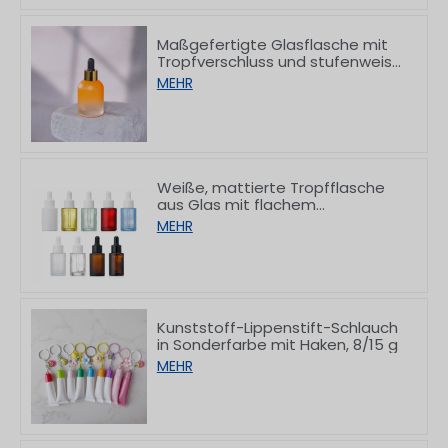
Maßgefertigte Glasflasche mit
Tropfverschluss und stufenweise
verdicktem Boden für Serum, 30
MEHR
ml
Weiße, mattierte Tropfflasche
aus Glas mit flachem
Schulteransatz,
MEHR
10/30/50/60/80/100 ml
Kunststoff-Lippenstift-Schlauch
in Sonderfarbe mit Haken, 8/15 g
MEHR