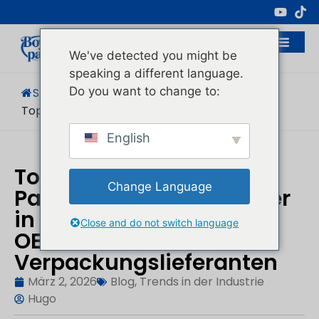
Professioneller Hersteller Von
Kosmetikverpackungen
We've detected you might be
speaking a different language.
Do you want to change to:
Startseite
/
Blog
/
Trends In Der Industrie
/
Top 5 Der Besten Parfüms...
English
Top 5 der besten
Change Language
Parfümflaschenhersteller
in China: Zuverlässige
Close and do not switch language
OEM-
Verpackungslieferanten
März 2, 2026
Blog
,
Trends in der Industrie
Hugo