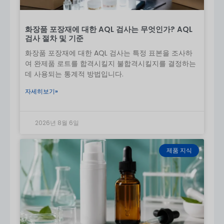
12. 물류
해상 화물
20~40일(비용 효율적)
화장품 포장재에 대한 AQL 검사는 무엇인가? AQL
검사 절차 및 기준
항공 화물
: 5-10일(긴급 주문)
사용
보호 포장
펌프 손상을 방지하기 위해
화장품 포장재에 대한 AQL 검사는 특정 표본을 조사하
여 완제품 로트를 합격시킬지 불합격시킬지를 결정하는
13. 판매 후 서비스
데 사용되는 통계적 방법입니다.
결함이 있는 제품 교체
자세히보기»
기술 지원(펌프 문제, 호환성)
재주문 지원
14. 샘플 및 공장 감사
2026년 8월 6일
무료 샘플
: 보통 사용 가능(배송비 부담)
제품 지식
공장 감사
: 지원됨(현장 또는 비디오 감사)
15. 초보자를 위한 팁
항상 테스트
스프레이 성능 + 포뮬러 호환성
스프레이 병에 매우 두꺼운 포뮬러는 피하세요.
확인
누수 방지 및 밀봉 품질
올바른 스프레이 유형 선택(미세 안개와 연속 안