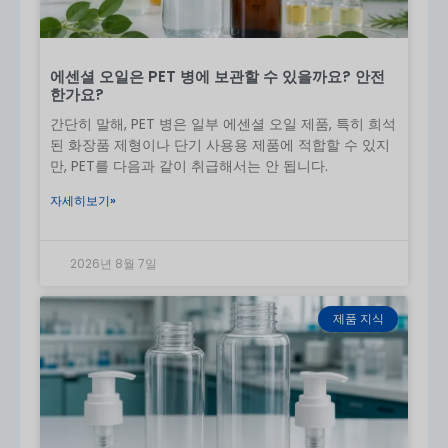
에센셜 오일은 PET 병에 보관할 수 있을까요? 안전
한가요?
4. 스프레이 펌프 유형
간단히 말해, PET 병은 일부 에센셜 오일 제품, 특히 희석
된 화장품 제형이나 단기 사용용 제품에 적합할 수 있지
미세 미스트 펌프
→ 부드럽고 고르게 분사(가장
만, PET를 다음과 같이 취급해서는 안 됩니다.
일반적)
연속 스프레이
→ 360° 분사, 바디용으로 이상적
자세히보기»
트리거 스프레이
→ 더 많은 용량(화장품의 경우
덜 일반적)
팁:
항상 자외선 차단제 포뮬러와의 호환성을 테스트하
2026년 8월 7일
세요.
5. 용량 옵션
제품 지식
50ml / 100ml
→ 여행 크기
120ml / 150ml
→ 매일 사용
200ml 이상
→ 가족 또는 야외 사용
6. 애플리케이션