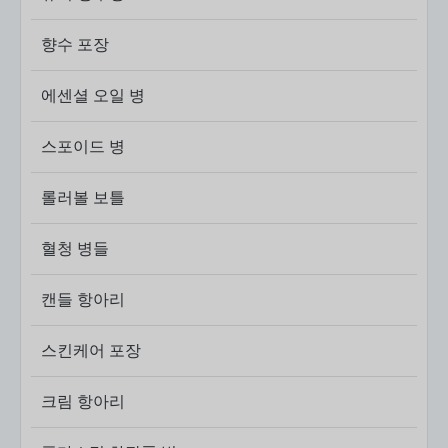
Q5: 어떤 문제를 주의해야 하나요?
노즐 막힘, 누수, 진한 포뮬러와의 비호환성.
향수 포장
결론
에센셜 오일 병
보유 패키징 자외선 차단제 스프레이 병은
유연하고 비
용 효율적이며 사용자 지정 가능한 솔루션
현대적인 선케
스포이드 병
어 브랜드에 적합합니다. 올바른 재료 선택, 스프레이 시
스템 및 OEM 프로세스를 통해 다음과 같은 용도에 이상
적입니다.
스타트업과 대규모 화장품 회사 모두
.
롤러볼 보틀
혈청 병​들
캔들 항아리
스킨케어 포장
크림 항아리