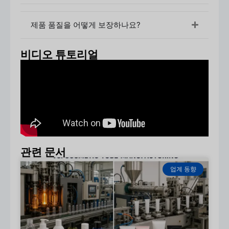
문의 보내기(용량, 재질, 디자인)
샘플 요청하기
제품 품질을 어떻게 보장하나요?
견적 확인
주문하기
비디오 튜토리얼
생산 및 배송
2. MOQ(최소 주문 수량)
표준 MOQ:
5,000 - 10,000개
다음과 같은 경우 더 낮은 MOQ를 사용할 수 있습
니다.
재고 병
맞춤형 금형은 일반적으로 더 많은 수량이 필요합
니다.
관련 문서
3. 자료(주요 옵션)
업계 동향
재료
특징
최상의 사용
PET
가볍고 투명하며
자외선 차단 스프레
비용 효율적
이, 매일 사용