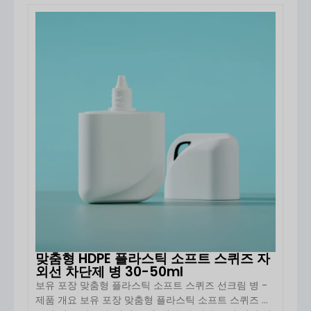
된 다목적 맞춤형 솔루션입니다. 유연한 크기, 고품질 플
다:
라스틱 소재 및 다양한 장식 옵션을 갖춘이 제품은 자외
선 차단제, BB 크림, CC 크림 및 스킨 케어 [...]와 같은
자세히 보기
손이 닿기 어려운 부위에도 쉽고 빠르게 적용 가능
제품 포장에 이상적입니다.
위생적이며 손에 직접 닿지 않음
가볍고 여행 친화적인 제품
모던하고 매력적인 외관
단점
포함될 수 있습니다:
기본 스퀴즈 튜브에 비해 높은 비용
스프레이 메커니즘은 포뮬러와의 호환성 테스트
가 필요합니다.
적절하게 설계되지 않은 경우 오버 스프레이 가능
성
보유 패키징은 다양한
맞춤형 자외선 차단제 스프레이
솔루션
, 다양한
스프레이 유형(미세 미스트, 연속 스프레
이), 병 모양, 색상 및 인쇄 옵션
. 이들의 강점은 다음과 같
습니다.
안정적인 제품 품질, 강력한 OEM/ODM 기능, 유
연한 맞춤화 및 경쟁력 있는 가격 책정
, 스타트업과 기존
맞춤형 HDPE 플라스틱 소프트 스퀴즈 자
외선 차단제 병 30-50ml
브랜드 모두의 신뢰할 수 있는 파트너가 되었습니다.
보유 포장 맞춤형 플라스틱 소프트 스퀴즈 선크림 병 -
왜 보유 패키징을 선택해야 할까요?
제품 개요 보유 포장 맞춤형 플라스틱 소프트 스퀴즈 선