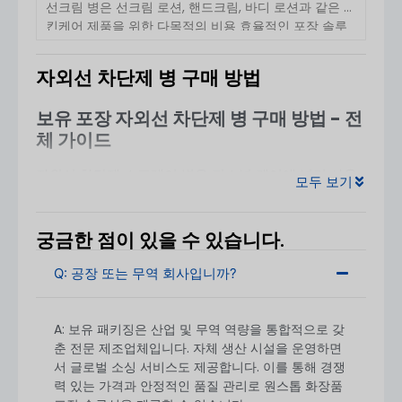
선크림 병은 선크림 로션, 핸드크림, 바디 로션과 같은 스
킨케어 제품을 위한 다목적의 비용 효율적인 포장 솔루
션입니다. 세련된 정사각형 디자인과 50ml 및 30ml 용
량 옵션을 갖춘이 포장은 퍼스널 케어 브랜드에 적합하
자외선 차단제 병 구매 방법
며 [...]을 제공합니다.
자세히 보기
보유 포장 자외선 차단제 병 구매 방법 - 전
체 가이드
자외선 차단제 스프레이 병은 퍼스널 케어에 널리 사용
모두 보기
되며 다음과 같은 이점을 제공합니다.
미세한 미스트 분
사, 편리함, 위생적인 디스펜싱
. 시중에 나와 있는 제품은
일반적으로
PET
플라스틱 병
스프레이 펌프 포함
, 균일
궁금한 점이 있을 수 있습니다.
한 커버리지와 간편한 휴대성을 제공하도록 설계되었습
니다. 다음은 소싱에 대한 실용적인 가이드입니다.
보유
Q: 공장 또는 무역 회사입니까?
패키징 자외선 차단제 스프레이 병
, 특히 신규 구매자에
게 적합합니다.
A: 보유 패키징은 산업 및 무역 역량을 통합적으로 갖
춘 전문 제조업체입니다. 자체 생산 시설을 운영하면
서 글로벌 소싱 서비스도 제공합니다. 이를 통해 경쟁
력 있는 가격과 안정적인 품질 관리로 원스톱 화장품