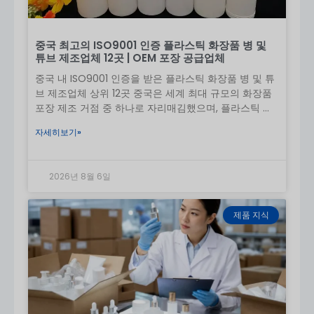
9. 제품 품질 및 가격
품질
: 안정적인 스프레이 성능, 누수 방지 설계
중국 최고의 ISO9001 인증 플라스틱 화장품 병 및
가격 수준
: 낮음~중간(사용자 지정에 따라 다름)
튜브 제조업체 12곳 | OEM 포장 공급업체
스프레이 펌프는 일반 캡에 비해 비용이 약간 증가
중국 내 ISO9001 인증을 받은 플라스틱 화장품 병 및 튜
합니다.
브 제조업체 상위 12곳 중국은 세계 최대 규모의 화장품
10. OEM/커스터마이징 프로세스
포장 제조 거점 중 하나로 자리매김했으며, 플라스틱 제
품을 공급하고 있습니다.
요구 사항 확인(크기, 재질, 스프레이 유형)
자세히보기»
아트웍 및 디자인
샘플 제작(3~7일)
2026년 8월 6일
승인
대량 생산(20~35일)
품질 검사
제품 지식
배달
11. 생산 및 리드 타임
샘플 시간
: 3-7일
대량 생산
: 20-35일
맞춤형 금형
: +10-15일