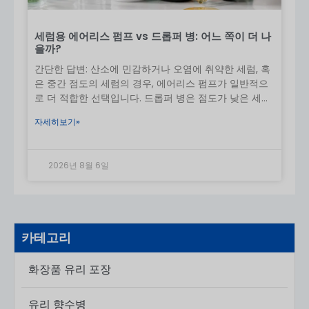
개)
계획 MOQ 및 배송비 조기 계획
세럼용 에어리스 펌프 vs 드롭퍼 병: 어느 쪽이 더 나
16. 제품 FAQ
을까?
간단한 답변: 산소에 민감하거나 오염에 취약한 세럼, 혹
Q1: 자외선 차단제 스프레이 병에 가장 적합한 소재는 무
은 중간 점도의 세럼의 경우, 에어리스 펌프가 일반적으
엇인가요?
로 더 적합한 선택입니다. 드롭퍼 병은 점도가 낮은 세럼
PET는 비용, 무게, 호환성 면에서 균형이 맞기 때문에 가
에 주로 적합하며,
장 많이 사용됩니다.
자세히보기»
Q2: 스프레이 병은 자외선 차단제에 안전한가요?
예. 화장품 등급의 재료로 만들어지고 적절한 테스트를
2026년 8월 6일
거쳤다면 가능합니다.
Q3: 병을 사용자 지정할 수 있나요?
예 - 색상, 로고, 스프레이 유형 및 모양을 사용자 지정할
수 있습니다.
카테고리
Q4: 스프레이 병이 자외선 차단제 성능에 영향을 주나
화장품 유리 포장
요?
아니요, 정확하고 균일하게 적용하면 됩니다.
유리 향수병