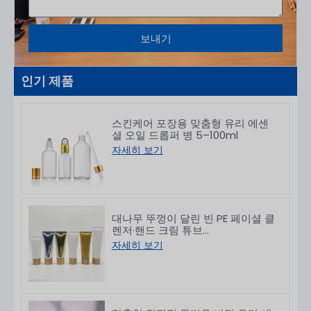
보내기
인기 제품
스킨케어 포장용 맞춤형 유리 에센
셜 오일 드롭퍼 병 5–100ml
자세히 보기
대나무 뚜껑이 달린 빈 PE 페이셜 클
렌저·핸드 크림 튜브
50/80/100/150g
자세히 보기