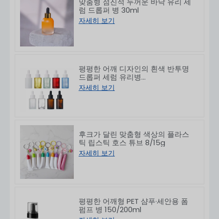
맞춤형 점진적 두꺼운 바닥 유리 세
럼 드롭퍼 병 30ml
자세히 보기
평평한 어깨 디자인의 흰색 반투명
드롭퍼 세럼 유리병
10/30/50/60/80/100ml
자세히 보기
후크가 달린 맞춤형 색상의 플라스
틱 립스틱 호스 튜브 8/15g
자세히 보기
평평한 어깨형 PET 샴푸·세안용 폼
펌프 병 150/200ml