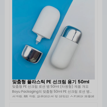
다.
맞춤형 플라스틱 PE 선크림 용기 50ml
맞춤형 PE 선크림 로션 병 50ml (타원형) 제품 개요
보유의 자외선 차단제 스프레이 병은 주로 다음과 같은
Boyu Packaging의 맞춤형 50ml PE 선크림 로션 병은
소재로 만들어집니다.
PET, HDPE 및 PP 소재
.
선크림, BB 크림, 파운데이션 및 데일리 스킨케어 제품에
적합하도록 설계되었습니다. 가벼운 타원형 구조와 짜기
PET
는 가볍고 투명하며 제품 색상을 돋보이게 하
편한 디자인으로, 여행용 및 일상용 스킨케어 시장을 겨