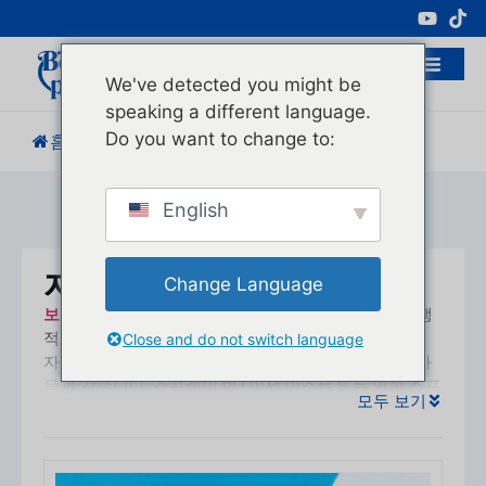
전문 화장품 포장 제조업체
We've detected you might be
speaking a different language.
Do you want to change to:
홈
/
제품
/
자외선 차단제 병
English
자외선 차단제 병
Change Language
보유 패키징
는 다양한
자외선 차단제 병
편리하고 위생
적이며 효율적인 선케어 적용을 위해 설계되었습니다.
Close and do not switch language
자외선 차단제 시장에서 가장 일반적인 포장 형식은 다
음과 같습니다.
스프레이 병
(미세 미스트 또는 연속 스프
모두 보기
레이), 스퀴즈 튜브,
에어리스 펌프 병
, 및 로션 펌프 병
.
그중에서도 스프레이 병은 다음과 같은 장점으로 점점
인기를 얻고 있습니다.
균일한 커버리지, 빠른 적용, 사용
자 친화적인 디자인
, 특히 야외 및 여행용으로 적합합니