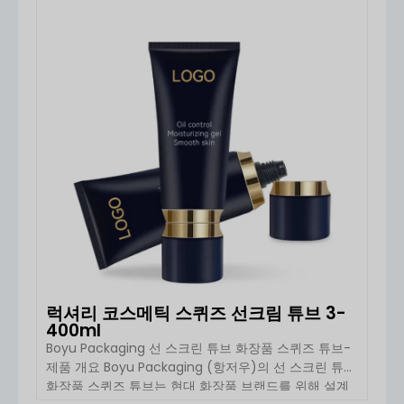
는 데 이상적입니다.
냥한 화장품 브랜드에 실용적이고 휴대하기 편리한 포장
자세히 보기
HDPE
는 내화학성과 내구성이 뛰어나 진하거나
솔루션을 제공합니다. […]
민감한 포뮬러에 적합합니다.
PP
는 내열성과 구조적 안정성으로 인해 펌프와
캡에 일반적으로 사용됩니다.
이 병은 다음과 같은 용도로 널리 사용됩니다.
해변용 제
품, 스포츠 자외선 차단제, 어린이용 자외선 차단제, 일상
적인 스킨케어 루틴
. 일반적인 용량은 다음과 같습니다.
50ml, 100ml, 150ml~200ml
, 두 가지 모두에 적합합
니다.
휴대용 여행용 사이즈 및 풀사이즈 소매용 제품
.
다음과 같은 측면에서
안전
, 보유 패키징은 다음을 사용
합니다.
무독성, 화장품 등급 소재
활성 자외선 필터를 포
함한 자외선 차단제 제형과 호환됩니다. 스프레이 시스
템은 다음 용도로 설계되었습니다.
미세 미스트 출력, 누
수 방지 밀봉, 용량 조절 가능
, 를 통해 안전하고 효율적인
럭셔리 코스메틱 스퀴즈 선크림 튜브 3-
사용을 보장합니다. 에서
환경적 관점
, PET 및 HDPE와 같
400ml
은 재료는
재활용 가능
, 리필 가능한 디자인으로 플라스
Boyu Packaging 선 스크린 튜브 화장품 스퀴즈 튜브-
틱 쓰레기를 더욱 줄일 수 있습니다.
제품 개요 Boyu Packaging (항저우)의 선 스크린 튜브
화장품 스퀴즈 튜브는 현대 화장품 브랜드를 위해 설계
장점
의 자외선 차단제 스프레이 병이 포함되어 있습니