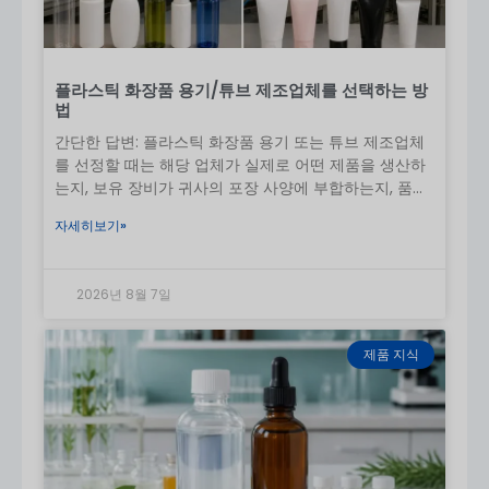
HDPE
내구성, 내화학성
아웃도어/스포츠 자
외선 차단제
플라스틱 화장품 용기/튜브 제조업체를 선택하는 방
PP
내열성, 안정성
펌프, 캡
법
간단한 답변: 플라스틱 화장품 용기 또는 튜브 제조업체
알루
프리미엄, 강력한
고급 자외선 차단제
를 선정할 때는 해당 업체가 실제로 어떤 제품을 생산하
미늄
장벽
는지, 보유 장비가 귀사의 포장 사양에 부합하는지, 품질
관리를 어떻게 수행하는지 등을 확인해야 합니다.
자세히보기»
2026년 8월 7일
제품 지식