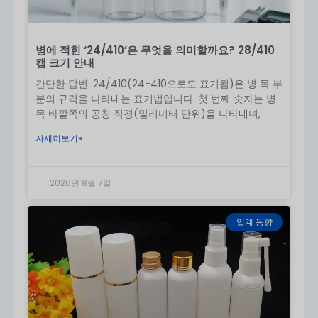
자외선 차단 스프레이(SPF 제품)
바디 미스트 / 선 케어
스포츠 및 해변 제품
병에 적힌 ‘24/410’은 무엇을 의미할까요? 28/410
어린이 자외선 차단제
캡 크기 안내
스프레이 형식은 다음과 같은 이유로 인기가 있습니다.
간단한 답변: 24/410(24-410으로도 표기됨)은 병 목 부
빠르고 균일한 적용
, 특히 야외에서 사용하기에 적합합
분의 규격을 나타내는 표기법입니다. 첫 번째 숫자는 병
니다. .
목 바깥쪽의 공칭 직경(밀리미터 단위)을 나타내며,
7. 안전 및 포뮬러 호환성
자세히보기»
사용
화장품 등급 PET/HDPE
(무독성)
보장
UV 필터 호환성
(SPF 포뮬러에 중요)
2026년 8월 7일
막힘 방지: 노즐을 정기적으로 청소하세요.
올바른 사용으로 고르지 않은 커버리지와 흡입 위
업계 동향
험 방지
8. 환경 및 재사용성
PET 및 HDPE는
재활용 가능한 재료
리필 가능한 디자인으로 낭비 감소
비 에어로졸 펌프가 더 친환경적입니다.