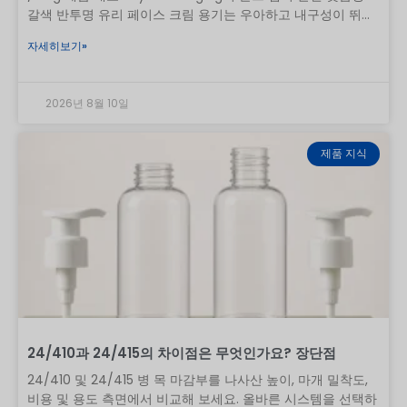
갈색 반투명 유리 페이스 크림 용기는 우아하고 내구성이 뛰어
나며 고급스러운 화장품 포장을 찾는 프리미엄 스킨케어 브랜
자세히보기»
드를 위해 설계되었습니다. 갈색 프로스트 유리병과 고급스러
운 골드 나사식 캡의 조합은 세련된 외관을 연출하는 동시에 크
림 및 민감한 스킨케어 제형을 완벽하게 보호합니다. 5g~100g
2026년 8월 10일
용량으로 제공되는 이 유리 용기는 페이스 크림, 아이 크림, 마
스크, 모이스처라이저 및 럭셔리 스킨케어 제품에 적합합니다.
제품 사양 품목 세부 정보 제품명 브라운 프로스트 유리 페이스
제품 지식
크림 용기 브랜드 Boyu Packaging / OEM 재질 화장품 등급
유리
24/410과 24/415의 차이점은 무엇인가요? 장단점
24/410 및 24/415 병 목 마감부를 나사산 높이, 마개 밀착도,
비용 및 용도 측면에서 비교해 보세요. 올바른 시스템을 선택하