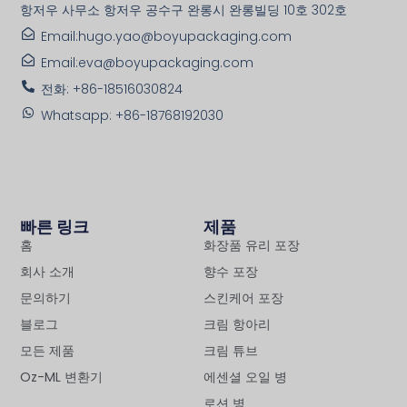
항저우 사무소 항저우 공수구 완롱시 완롱빌딩 10호 302호
Email:hugo.yao@boyupackaging.com
Email:eva@boyupackaging.com
전화: +86-18516030824
Whatsapp: +86-18768192030
빠른 링크
제품
홈
화장품 유리 포장
회사 소개
향수 포장
문의하기
스킨케어 포장
블로그
크림 항아리
모든 제품
크림 튜브
Oz-ML 변환기
에센셜 오일 병
로션 병