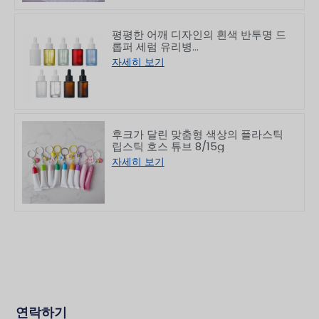
평평한 어깨 디자인의 흰색 반투명 드
롭퍼 세럼 유리병
10/30/50/60/80/100ml
자세히 보기
후크가 달린 맞춤형 색상의 플라스틱
립스틱 호스 튜브 8/15g
자세히 보기
연락하기