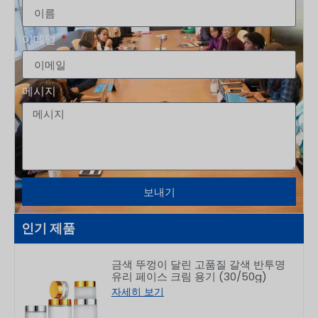
이메일
메시지
보내기
인기 제품
금색 뚜껑이 달린 고품질 갈색 반투명
유리 페이스 크림 용기 (30/50g)
자세히 보기