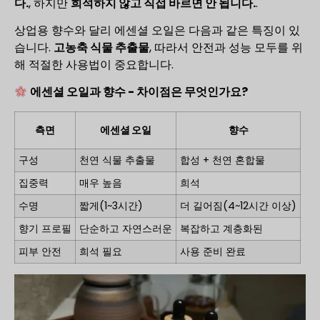
다.
, 하지만
희석하지 않고 직접 바르면 안 됩니다.
.
상업용 향수와 달리 에센셜 오일은 다음과 같은 특징이 있
습니다.
고농축 식물 추출물
, 따라서 안전과 성능 모두를 위
해 적절한 사용법이 중요합니다.
에센셜 오일과 향수 - 차이점은 무엇인가요?
측면
에센셜 오일
향수
구성
천연 식물 추출물
합성 + 천연 혼합물
집중력
매우 높음
희석
수명
짧게(1~3시간)
더 길어짐(4~12시간 이상)
향기 프로필
단순하고 자연스러운
복잡하고 계층화된
피부 안전
희석 필요
사용 준비 완료