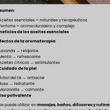
sumen:
Aceites esenciales = naturales y terapéuticos
Perfume = aroma duradero y complejo
neficios de los aceites esenciales
 Efectos de la aromaterapia
Lavanda → relajante
Menta → refrescante
Aceites cítricos → estimulantes
 Cuidado de la piel
Árbol del té → antiacné
Rosa → hidratante
Manzanilla → calmante
 Uso polivalente
Se puede utilizar en
masajes, baños, difusores y rutina