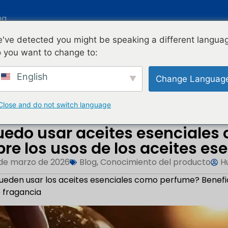
na
've detected you might be speaking a different langua
NICIO
PRODUCTOS
BLOG
ACERCA DE 
 you want to change to:
English
Change Languag
 Usar Essential...
Close and do not switch language
uedo usar aceites esenciales
bre los usos de los aceites es
de marzo de 2026
Blog
,
Conocimiento del producto
H
ueden usar los aceites esenciales como perfume? Benefici
 fragancia