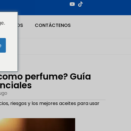
ge.
NOSOTROS
CONTÁCTENOS
e
 como perfume? Guía
enciales
ugo
os, riesgos y los mejores aceites para usar