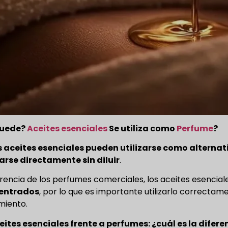
puede?
Aceites esenciales
Se utiliza como
Perfume
?
s aceites esenciales pueden utilizarse como alternat
arse directamente sin diluir
.
erencia de los perfumes comerciales, los aceites esencia
entrados
, por lo que es importante utilizarlo correct
miento.
eites esenciales frente a perfumes: ¿cuál es la difere