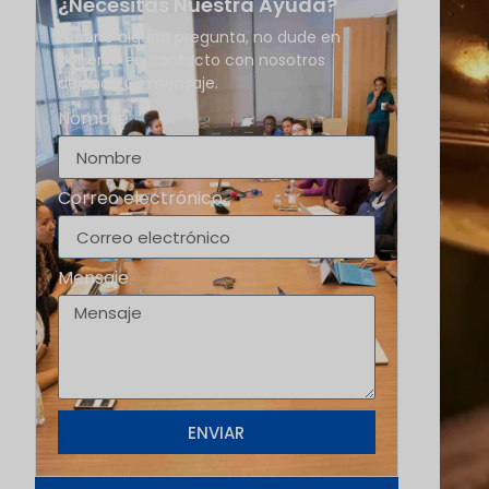
¿Necesitas Nuestra Ayuda?
Si tiene alguna pregunta, no dude en
ponerse en contacto con nosotros
dejando un mensaje.
Nombre
Correo electrónico
Mensaje
ENVIAR