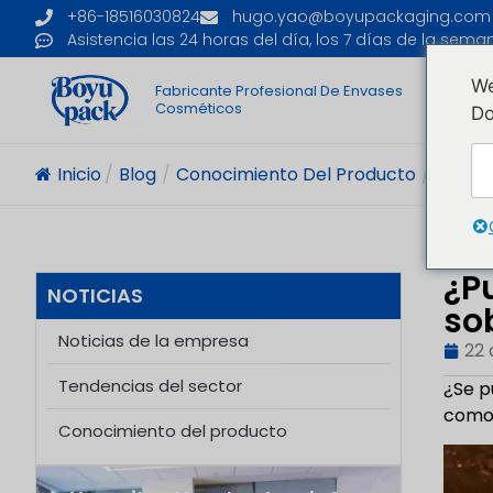
+86-18516030824
hugo.yao@boyupackaging.com
Asistencia las 24 horas del día, los 7 días de la sema
We
Fabricante Profesional De Envases
I
Cosméticos
Do
Inicio
/
Blog
/
Conocimiento Del Producto
/
¿Puedo
¿P
NOTICIAS
so
Noticias de la empresa
22 
Tendencias del sector
¿Se p
como
Conocimiento del producto