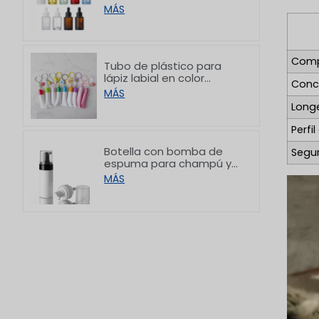
hombro plano y acabado
MÁS
esmerilado blanco, de
10/30/50/60/80/100 ml
Comp
Tubo de plástico para
lápiz labial en color
Conc
personalizado con
MÁS
gancho, 8/15 g
Long
Perfil
Botella con bomba de
Segur
espuma para champú y
limpiador facial de PET
MÁS
con hombro plano,
150/200 ml