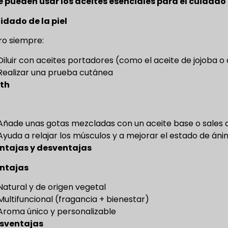
e pueden usar los aceites esenciales para el cuidado d
idado de la piel
ero siempre:
Diluir con aceites portadores (como el aceite de jojoba 
Realizar una prueba cutánea
th
Añade unas gotas mezcladas con un aceite base o sales
Ayuda a relajar los músculos y a mejorar el estado de án
ntajas y desventajas
ntajas
Natural y de origen vegetal
Multifuncional (fragancia + bienestar)
Aroma único y personalizable
sventajas