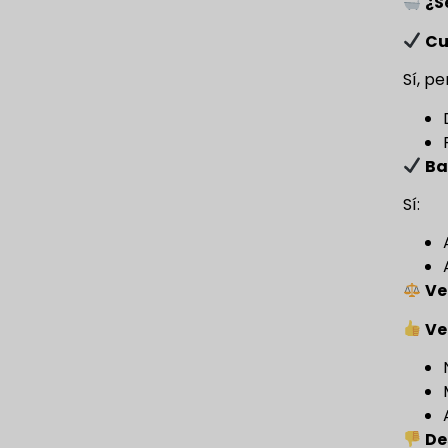
¿S
Cu
Sí, p
Ba
Sí:
Ve
Ve
De