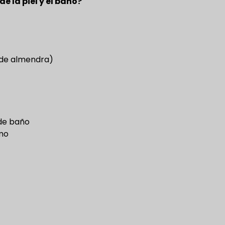
e la piel y el baño?
o de almendra)
 de baño
imo