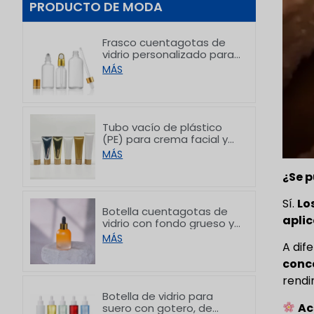
PRODUCTO DE MODA
Frasco cuentagotas de
vidrio personalizado para
aceites esenciales, ideal
MÁS
para el empaque de
productos para el
cuidado de la piel, de 5 a
100 ml
Tubo vacío de plástico
(PE) para crema facial y
crema de manos con
MÁS
tapas de bambú, de
50/80/100/150 g
¿Se 
Sí.
Lo
Botella cuentagotas de
aplic
vidrio con fondo grueso y
diseño gradual
MÁS
A dif
personalizada, de 30 ml
conc
rendi
Botella de vidrio para
Ac
suero con gotero, de