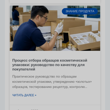
предпочтений в оформлении, чтобы дизайн
соответствовал вашим ожиданиям.
ЗНАНИЕ ПРОДУКТА
Закажите образцы перед серийным
производством
Всегда запрашивайте образец перед
подтверждением полного заказа на
производство. Это поможет убедиться, что
конечный продукт соответствует вашим
ожиданиям в отношении дизайна и качества.
Заранее планируйте выполнение
Процесс отбора образцов косметической
упаковки: руководство по качеству для
индивидуальных заказов
покупателей
Нестандартный дизайн, особенно для бутылок
уникальной формы или особенностей, может
Практическое руководство по образцам
косметической упаковки, утверждению «золотых»
потребовать дополнительного времени на
образцов, тестированию рецептур, контролю
создание пресс-формы. Лучше всего
качества поставщиков и первому импорту из Китая.
планировать график производства
ЧИТАТЬ ДАЛЕЕ »
заблаговременно.
Поддерживайте открытое общение