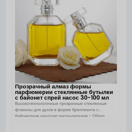
себе элегантность и практичность, что делает ее
популярным выбором для домовладельцев, офисов
и бутиков. Его компактная жидкая форма и [...]...
Прозрачный алмаз формы
парфюмерии стеклянные бутылки
с байонет спрей насос 30-100 мл
Высокотехнологичные прозрачные стеклянные
флаконы для духов в форме бриллианта с
байонетным насосом-распылителем - Обзор
продукта Стеклянный флакон для духов в форме
бриллианта от Boyu Packaging сочетает в себе