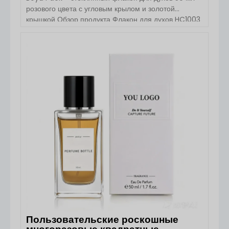
розового цвета с угловым крылом и золотой
крышкой Обзор продукта Флакон для духов HC1003
от Boyu Packaging имеет современный дизайн
“угловое крыло” в сочетании с роскошной золотой
крышкой, создавая элегантный и модный вид,
ПОСМОТРЕТЬ ДЕТАЛИ
подходящий для упаковки как мужских, так и
женских ароматов. Флакон предназначен для [...]...
Пользовательские роскошные