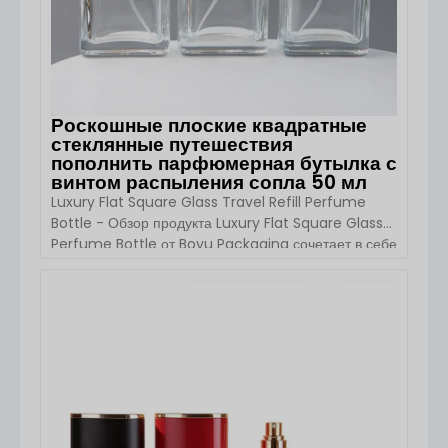
Роскошные плоские квадратные
стеклянные путешествия
пополнить парфюмерная бутылка с
винтом распыления сопла 50 мл
Luxury Flat Square Glass Travel Refill Perfume
Bottle - Обзор продукта Luxury Flat Square Glass
Perfume Bottle от Boyu Packaging сочетает в себе
минималистичную элегантность и практичную
портативность. Этот флакон для духов объемом 50
мл с тонким квадратным корпусом и винтовым
ПОСМОТРЕТЬ ДЕТАЛИ
распылителем идеально подходит для дорожных
ароматов, эфирных масел и косметики премиум-
класса. Его кристально чистый [...].