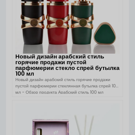
Новый дизайн арабский стиль
горячие продажи пустой
парфюмерии стекло спрей бутылка
100 мл
Новый дизайн арабский стиль горячие продажи
пустой парфюмерии стеклянная бутылка спрей 100
мл - Обзор продукта Арабский стиль 100 мл
парфюмерии стеклянная бутылка спрей от Boyu
Packaging сочетает в себе традиционные арабские
эстетики дизайна с современной
ПОСМОТРЕТЬ ДЕТАЛИ
функциональностью. Элегантные изгибы, толстое
стекло премиум-класса и настраиваемый насос
для распыления делают его идеальным для