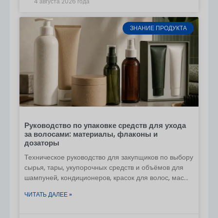
4 августа 2026 года
На протяжении всего процесса поддерживайте
связь с менеджером проекта для получения
обновлений и внесения корректировок. Это
ЗНАНИЕ ПРОДУКТА
обеспечит бесперебойное производство и
своевременную доставку.
На сайте
Упаковка Boyu
, Мы готовы поддержать
видение вашего бренда, предоставив
Премиальная,
индивидуальная упаковка для парфюмерии
которая выделяется на рынке. Если вы готовы
вывести свою упаковку для ароматов на новый
уровень, свяжитесь с нами сегодня для
Руководство по упаковке средств для ухода
консультации и давайте начнем!
за волосами: материалы, флаконы и
дозаторы
Техническое руководство для закупщиков по выбору
сырья, тары, укупорочных средств и объёмов для
шампуней, кондиционеров, красок для волос, масок,
масел и салонных средств по уходу за волосами.
ЧИТАТЬ ДАЛЕЕ »