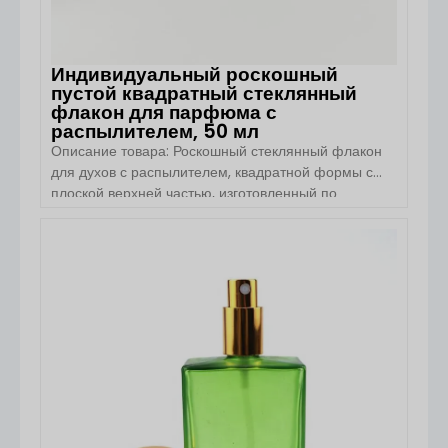
Индивидуальный роскошный
пустой квадратный стеклянный
флакон для парфюма с
распылителем, 50 мл
Описание товара: Роскошный стеклянный флакон
для духов с распылителем, квадратной формы с
плоской верхней частью, изготовленный по
индивидуальному заказу, 50 мл. Обзор товара.
Роскошный стеклянный флакон для духов с
распылителем, квадратной формы с плоской
ПОСМОТРЕТЬ ДЕТАЛИ
верхней частью (50 мл), изготовленный по
индивидуальному заказу компанией Boyu
Packaging, предназначен для брендов
парфюмерии премиум-класса, которые ищут
элегантную, современную и минималистичную
упаковку. Благодаря плоской квадратной форме и
корпусу из высококачественного стекла она
выглядит роскошно на полке, при этом […]