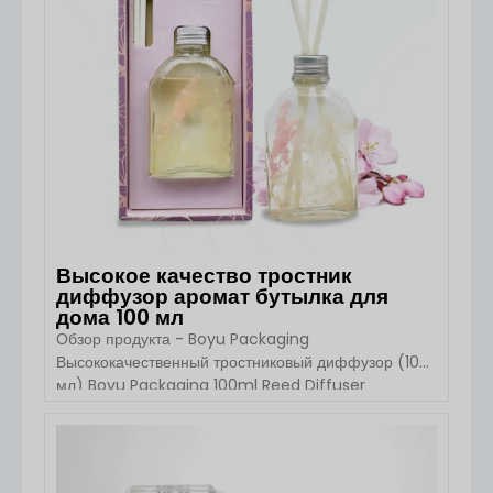
элитной парфюмерии, нишевых линий ароматов и
бутиковых косметических [...]...
Высокое качество тростник
диффузор аромат бутылка для
дома 100 мл
Обзор продукта - Boyu Packaging
Высококачественный тростниковый диффузор (100
мл) Boyu Packaging 100ml Reed Diffuser
Fragrance Bottle - это высококачественное,
экологически чистое решение для ароматизации и
украшения дома. Предназначенная для
ПОСМОТРЕТЬ ДЕТАЛИ
использования внутри помещений, она сочетает в