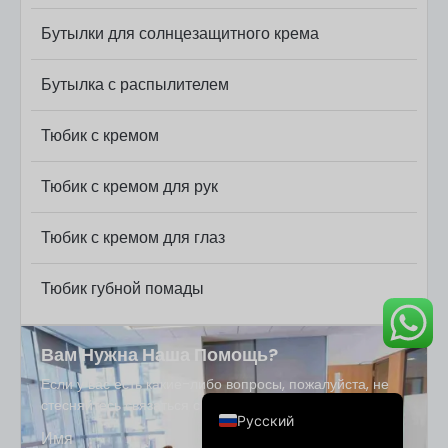
Бутылки для солнцезащитного крема
Бутылка с распылителем
Тюбик с кремом
Deutsch
Тюбик с кремом для рук
Français
العربية
Тюбик с кремом для глаз
한국어
Тюбик губной помады
日本語
Italiano
Вам Нужна Наша Помощь?
Español de Argentina
Если у вас есть какие-либо вопросы, пожалуйста, не
English
стесняйтесь связаться с нами, оставив сообщение.
Русский
Имя