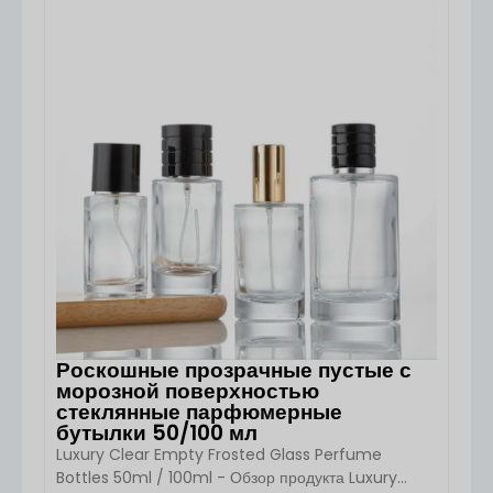
эстетику роскоши и практичность упаковки
ПОСМОТРЕТЬ ДЕТАЛИ
ароматов. Обладая премиальным геометрическим
корпусом в форме бриллианта, прозрачной
конструкцией из толстого стекла и надежной
системой байонетного распылителя, этот флакон
предназначен для парфюмерных брендов высокого
класса, [...]...
Роскошные прозрачные пустые с
морозной поверхностью
стеклянные парфюмерные
бутылки 50/100 мл
Luxury Clear Empty Frosted Glass Perfume
Bottles 50ml / 100ml - Обзор продукта Luxury