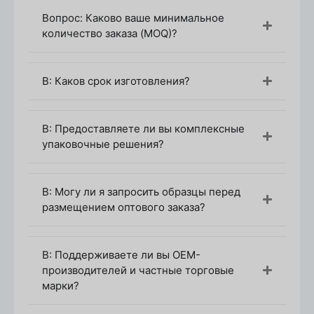
Вопрос: Каково ваше минимальное
Первичная консультация
количество заказа (MOQ)?
Начните с того, что сообщите нашей команде
свои требования к упаковке парфюмерии.
Сообщите желаемую форму флакона, размер,
В: Каков срок изготовления?
материал (стекло, пластик) и любые особые
пожелания, такие как цвет, отделка и
нанесение логотипа.
В: Предоставляете ли вы комплексные
Дизайн и цитата
упаковочные решения?
Наши специалисты по дизайну будут работать
в тесном сотрудничестве с вами, чтобы
создать индивидуальные 3D-рендеры на
В: Могу ли я запросить образцы перед
основе ваших данных. Будет предоставлено
размещением оптового заказа?
подробное предложение, включающее
стоимость индивидуального дизайна,
материалов и любых специальных функций,
В: Поддерживаете ли вы OEM-
таких как насосы или декоративные элементы.
производителей и частные торговые
марки?
Создание образцов
После утверждения дизайна и цены мы