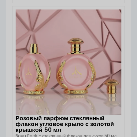
Квадратный черный стекло ароматерапия
диффузор бутылка от Boyu Packaging является
премиум тростника диффузор упаковочное
ПОСМОТРЕТЬ ДЕТАЛИ
решение, разработанное для брендов домашнего
аромата, отели, спа, подарочные коллекции, и
частные маркировки ароматерапии продуктов.
Современная квадратная форма, элегантная
отделка из черного стекла и настраиваемый декор
[...].
Розовый парфюм стеклянный
флакон угловое крыло с золотой
крышкой 50 мл
Boyu Pack - стеклянный флакон для духов 50 мл