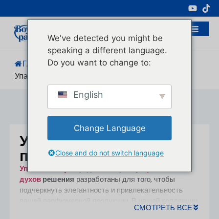
Профессиональный Производитель
Косметической Упаковки
We've detected you might be
speaking a different language.
Do you want to change to:
Главная
/
Продукция
/
Упаковка Для Парфюмерии
English
Change Language
Упаковка для
парфюмерии
Close and do not switch language
Упаковка Boyu
предлагает премиум
упаковка
духов
решения
разработаны для того, чтобы
подчеркнуть элегантность и привлекательность
вашей парфюмерной продукции. В нашей коллекции
СМОТРЕТЬ ВСЕ
представлены изысканные стеклянные флаконы,