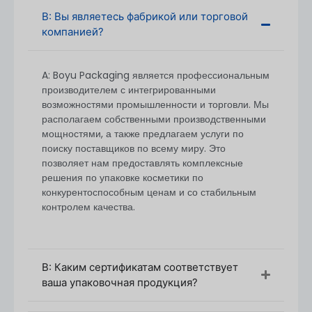
может варьироваться, обычно около
5 000 шт.
В: Вы являетесь фабрикой или торговой
компанией?
Для небольших заказов или специфических
запросов, не стесняйтесь обращаться к нам, и мы
можем обсудить гибкость MOQ в зависимости от
A: Boyu Packaging является профессиональным
типа продукта.
производителем с интегрированными
возможностями промышленности и торговли. Мы
располагаем собственными производственными
мощностями, а также предлагаем услуги по
поиску поставщиков по всему миру. Это
позволяет нам предоставлять комплексные
решения по упаковке косметики по
конкурентоспособным ценам и со стабильным
контролем качества.
В: Каким сертификатам соответствует
ваша упаковочная продукция?
Процесс закупки и настройки