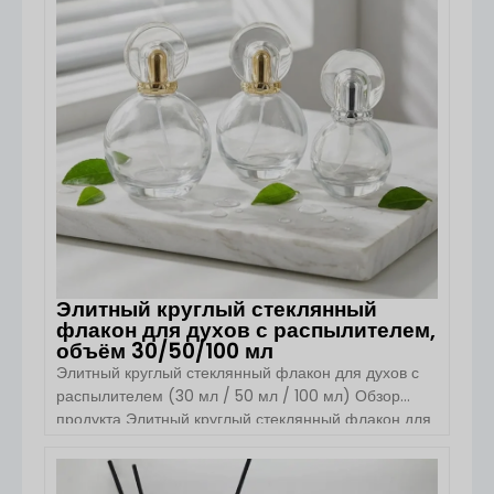
настраиваемые упаковочные решения. Эти
флаконы, доступные объемом 10 мл и 15 мл,
широко используются для парфюмерии […]
Элитный круглый стеклянный
флакон для духов с распылителем,
объём 30/50/100 мл
Элитный круглый стеклянный флакон для духов с
распылителем (30 мл / 50 мл / 100 мл) Обзор
продукта Элитный круглый стеклянный флакон для
духов от Boyu Packaging предназначен для
брендов элитных ароматов, частных парфюмерных
коллекций, нишевых парфюмеров и рынка
ПОСМОТРЕТЬ ДЕТАЛИ