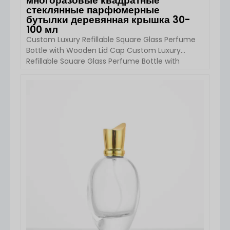
многоразовые квадратные
стеклянные парфюмерные
бутылки деревянная крышка 30-
100 мл
Custom Luxury Refillable Square Glass Perfume
Bottle with Wooden Lid Cap Custom Luxury
Refillable Square Glass Perfume Bottle with
Wooden Lid Cap от Boyu Pack сочетает в себе
минималистскую роскошь и экологичный дизайн.
Доступный в объемах 30 мл, 50 мл и 100 мл, этот
ПОСМОТРЕТЬ ДЕТАЛИ
многоразовый квадратный флакон для духов имеет
корпус из премиального стекла и элегантную
деревянную крышку, что делает его [...]...