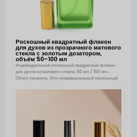
Роскошный квадратный флакон
для духов из прозрачного матового
стекла с золотым дозатором,
объём 50–100 мл
Индивидуальный роскошный квадратный флакон
для духов из матового стекла, 50 мл / 100 мл.
Обзор продукта. Этот индивидуальный роскошный
квадратный флакон для духов из матового стекла с
золотым дозатором разработан для элитных
парфюмерных брендов, стремящихся к сочетанию
ПОСМОТРЕТЬ ДЕТАЛИ
эстетики премиум-класса и высокой
функциональности. Изготовленный из стекла,
устойчивого к высоким температурам, он
отличается прочностью, элегантностью и
превосходной химической стабильностью при
хранении парфюмерных композиций. Квадратная