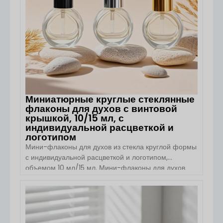
форма […]
Миниатюрные круглые стеклянные
флаконы для духов с винтовой
крышкой, 10/15 мл, с
индивидуальной расцветкой и
логотипом
Мини-флаконы для духов из стекла круглой формы
с индивидуальной расцветкой и логотипом,
объемом 10 мл/15 мл. Мини-флаконы для духов
премиум-класса из стекла для путешествий,
пробников и брендов элитных ароматов. Круглые
мини-флаконы для духов от Boyu Packaging
ПОСМОТРЕТЬ ДЕТАЛИ
созданы для брендов парфюмерии, которым
требуются компактные, элегантные и легко