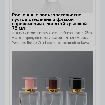
Роскошные пользовательские
пустой стеклянный флакон
парфюмерии с золотой крышкой
75 мл
Luxury Custom Empty Glass Perfume Bottle 75ml
- Обзор продукта Luxury Custom Empty Glass
Perfume Bottle 75ml с золотой крышкой от Boyu
Pack - это премиальное решение для упаковки
ароматов, предназначенное для брендов элитной
парфюмерии, коллекций частных марок и элитных
ПОСМОТРЕТЬ ДЕТАЛИ
проектов по упаковке косметики. Благодаря модной
круглой форме, элегантному золотому
распылителю, настраиваемым вариантам
оформления и [...]...