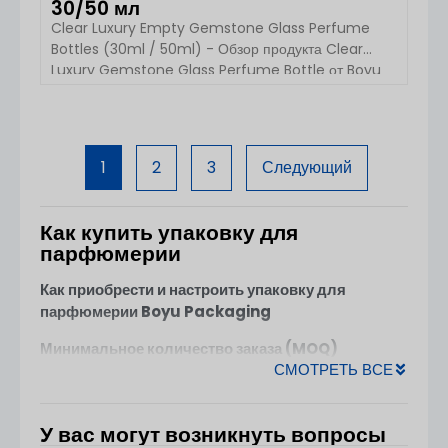
30/50 мл
Clear Luxury Empty Gemstone Glass Perfume
Bottles (30ml / 50ml) - Обзор продукта Clear
Luxury Gemstone Glass Perfume Bottle от Boyu
Packaging - это стильная и привлекательная
емкость для аромата, вдохновленная эстетикой
драгоценных камней. Благодаря округлому силуэту
ПОСМОТРЕТЬ ДЕТАЛИ
и декоративной крышке этот флакон призван
1
2
3
Следующий
улучшить восприятие бренда, сохраняя при этом
практичность. Доступен в [...]
Как купить упаковку для
парфюмерии
Как приобрести и настроить упаковку для
парфюмерии Boyu Packaging
Минимальное количество заказа (MOQ)
СМОТРЕТЬ ВСЕ
Стеклянные флаконы для духов
: Начиная с
10 000 шт.
У вас могут возникнуть вопросы
Нестандартные колпачки и насосы
: MOQ