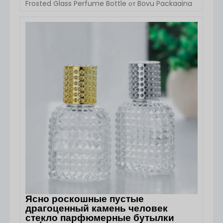
Frosted Glass Perfume Bottle от Boyu Packaging
сочетает в себе чистый круглый силуэт и
современную матовую поверхность, создавая
премиальный и элегантный внешний вид для
ПОСМОТРЕТЬ ДЕТАЛИ
парфюмерных брендов. Разработанный для
мужских и женских парфюмерных коллекций, этот
флакон предлагает баланс между [...]...
Ясно роскошные пустые
драгоценный камень человек
стекло парфюмерные бутылки