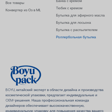
Банка с кремом
Все товары
Тюбик с кремом
Конвертер из Оз в ML
Бутылка для эфирного масла
Бутылка для лосьона
Бутылка с распылителем
Роллербольная бутылка
Deutsch
BOYU, китайский эксперт в области дизайна и производства
Français
косметической упаковки, предлагает индивидуальные и
العربية
OEM-решения. Наша профессиональная команда
дизайнеров обеспечивает высококачественную,
한국어
индивидуальную упаковку для повышения качества вашего