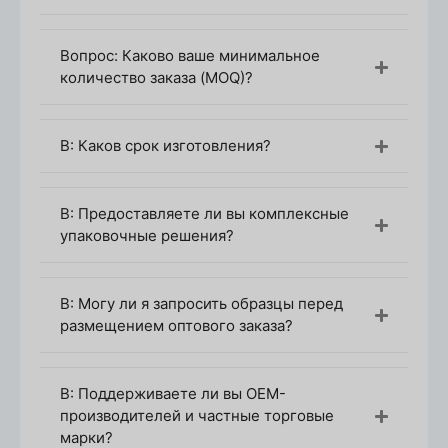
MOQ зависит от уровня персонализации:
Вопрос: Каково ваше минимальное
Бутылки для роллеров с запасом
количество заказа (MOQ)?
MOQ:
1,000-3,000 шт.
Доступны стандартные размеры (3 мл / 5 мл /
В: Каков срок изготовления?
10 мл)
Основные варианты цвета крышки и бутылки
В: Предоставляете ли вы комплексные
Печать на заказ (логотип / шелкография /
упаковочные решения?
горячее тиснение)
MOQ:
3,000-5,000 шт.
В: Могу ли я запросить образцы перед
Индивидуальный логотип и цветное покрытие
размещением оптового заказа?
Полностью индивидуальный (новая форма /
эксклюзивный дизайн)
В: Поддерживаете ли вы OEM-
MOQ:
5,000 шт+
производителей и частные торговые
марки?