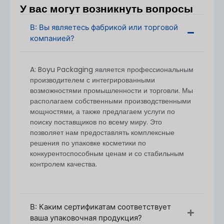
OEM/ODM решения для
роллерные бутылки
У вас могут возникнуть вопросы
предназначен для парфюмерии, ароматических
масел и смесей эфирных масел. Ниже приведено
В: Вы являетесь фабрикой или торговой
практическое руководство по MOQ, процессу
компанией?
изготовления на заказ, срокам выполнения заказа,
контролю качества, образцам, часто задаваемым
A: Boyu Packaging является профессиональным
вопросам и советам покупателям.
производителем с интегрированными
возможностями промышленности и торговли. Мы
располагаем собственными производственными
мощностями, а также предлагаем услуги по
поиску поставщиков по всему миру. Это
позволяет нам предоставлять комплексные
решения по упаковке косметики по
конкурентоспособным ценам и со стабильным
контролем качества.
В: Каким сертификатам соответствует
Минимальное количество заказа (MOQ)
ваша упаковочная продукция?