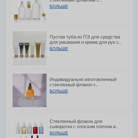
капельницей для эфирных масел,
БОЛЬШЕ
предназначенные для упаковки
средств по уходу за кожей,
объемом 5–100 мл
Пустая туба из ПЭ для средства
для умывания и крема для рук с
бамбуковыми крышками,
БОЛЬШЕ
50/80/100/150 г
Индивидуально изготовленный
стеклянный флакон с
капельницей и постепенно
БОЛЬШЕ
утолщающимся дном для
сывороток, 30 мл
Стеклянный флакон для
сыворотки с плоским плечом и
матовым белым покрытием, с
БОЛЬШЕ
капельницей, объемом