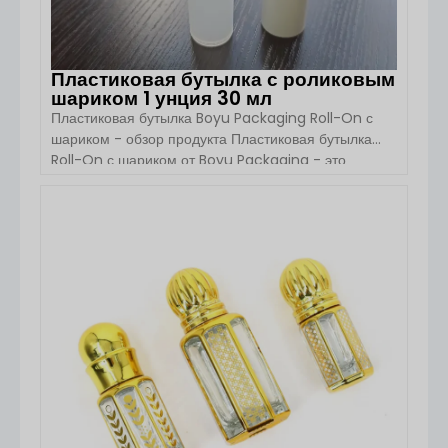
Пластиковая бутылка с роликовым
шариком 1 унция 30 мл
Пластиковая бутылка Boyu Packaging Roll-On с
шариком - обзор продукта Пластиковая бутылка
Roll-On с шариком от Boyu Packaging - это
практичное и удобное решение для упаковки
косметических средств, предназначенных для
жидких продуктов по уходу за кожей и личной
ПОСМОТРЕТЬ ДЕТАЛИ
гигиеной. Изготовленная из прочного
полипропиленового пластика, эта бутылочка
обеспечивает плавное нанесение роликового
шарика, что делает ее идеальной для
дезодорантов, эфирных [...]...