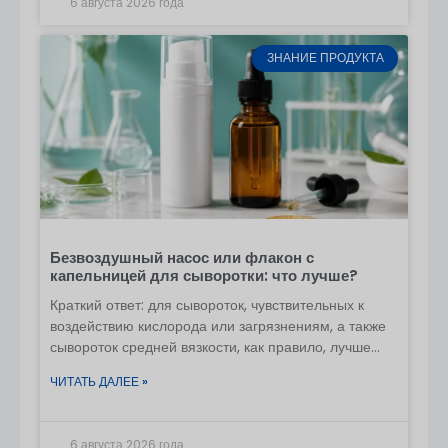
Начало производства
6 августа 2026 года
Поточные проверки качества
ЗНАНИЕ ПРОДУКТА
Шаг 6 - Окончательная проверка и отгрузка
Балансовый платеж
Экспортная упаковка
Морская / воздушная / экспресс-доставка
Время подготовки к производству
Безвоздушный насос или флакон с
Тип заказа
Время
капельницей для сыворотки: что лучше?
производства
Краткий ответ: для сывороток, чувствительных к
воздействию кислорода или загрязнениям, а также
Складская позиция
7-15 дней
сывороток средней вязкости, как правило, лучше
всего подходит безвоздушный дозатор. Флакон с
ЧИТАТЬ ДАЛЕЕ »
капельницей часто подходит для сывороток низкой
Печать на заказ
30-35 дней
вязкости и
6 августа 2026 года
Новая конструкция пресс-
40-55 дней