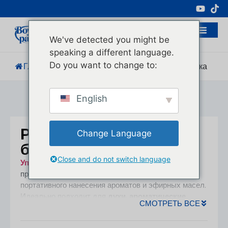
Профессиональный Производитель
Косметической Упаковки
We've detected you might be
speaking a different language.
Do you want to change to:
Главная
/
Продукция
/
Роллербольная Бутылка
English
Роллербольная
Change Language
бутылка
Close and do not switch language
Упаковка Boyu
’s
роллерные бутылки
предназначены для точного, удобного и
портативного нанесения ароматов и эфирных масел.
Идеально подходит для
духи, ароматические
СМОТРЕТЬ ВСЕ
масла, смеси для ароматерапии и
концентрированные эфирные масла
, Эти