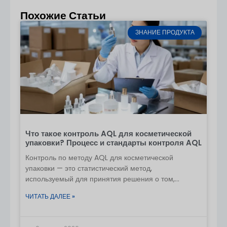
Стоимость декорирования
Похожие Статьи
Плата за плесень (при необходимости)
ЗНАНИЕ ПРОДУКТА
Время выполнения
Шаг 3 - Разработка образцов
Образец на складе: 3-5 дней
Образец логотипа: 7-10 дней
Новый образец формы: 15-20 дней
Что такое контроль AQL для косметической
Шаг 4 - Подтверждение заказа
упаковки? Процесс и стандарты контроля AQL
Утвердить образец
Контроль по методу AQL для косметической
упаковки — это статистический метод,
Подпишите договор с ИП
используемый для принятия решения о том,
следует ли принять или отклонить готовую партию
30% оплата депозита
ЧИТАТЬ ДАЛЕЕ »
продукции, путем проверки
Шаг 5 - Массовое производство