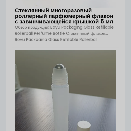
Стеклянный многоразовый
роллерный парфюмерный флакон
с завинчивающейся крышкой 5 мл
Обзор продукции: Boyu Packaging Glass Refillable
Rollerball Perfume Bottle Стеклянный флакон
Boyu Packaging Glass Refillable Rollerball
Perfume Bottle - это компактное и элегантное
решение для использования личных ароматов и
эфирных масел. Этот флакон с завинчивающейся
ПОСМОТРЕТЬ ДЕТАЛИ
крышкой обеспечивает точное нанесение и
портативность. Изготовленный из
высококачественного стекла с компонентами из
полипропилена и алюминия, он [...]...