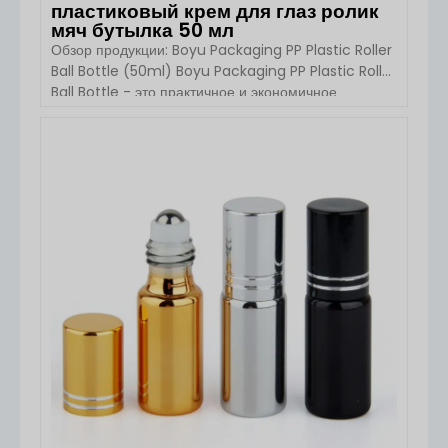
пластиковый крем для глаз ролик
мяч бутылка 50 мл
Обзор продукции: Boyu Packaging PP Plastic Roller
Ball Bottle (50ml) Boyu Packaging PP Plastic Roller
Ball Bottle - это практичное и экономичное
упаковочное решение, предназначенное для
эфирных масел, духов, дезодорантов и средств по
уходу за глазами. Изготовленная полностью из
ПОСМОТРЕТЬ ДЕТАЛИ
полипропилена (PP), эта бутылка объемом 50 мл
оснащена роликовым аппликатором для плавного и
контролируемого дозирования, что делает ее
идеальным [...]...