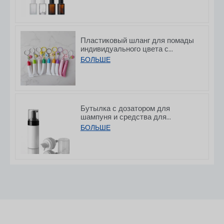
10/30/50/60/80/100 мл
Пластиковый шланг для помады
индивидуального цвета с
крючком, 8/15 г
БОЛЬШЕ
Бутылка с дозатором для
шампуня и средства для
умывания из ПЭТ с плоской
БОЛЬШЕ
горловиной, 150/200 мл