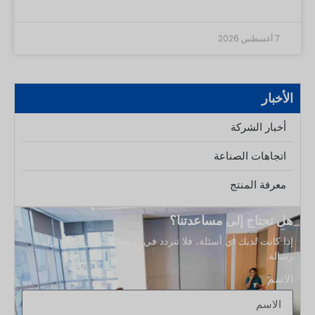
ذات المقاس 24/410 مع مضخة أو بخاخ أو غطاء من نفس المقاس
24/410، لكن الرمز وحده لا يضمن حصولك على عبوة تجارية خالية
7 أغسطس 2026
من التسرب. لا تقرأ الرمز 24/410 على أنه كسر. فهو لا يعني فتحة
داخلية مقاس 24 ملم، أو أبعادًا تبلغ 410 ملم، أو خيطًا مقاس 4.10
ملم. إنه معيار تغليف مكون من جزأين يُستخدم لمطابقة الحاويات
والأغطية. المحتويات
الأخبار
أخبار الشركة
اتجاهات الصناعة
معرفة المنتج
هل تحتاج إلى مساعدتنا؟
إذا كانت لديك أي أسئلة، فلا تتردد في الاتصال بنا من خلال ترك
رسالة.
الاسم