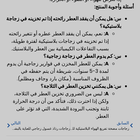
أسئلة وأجوبة المنتج:
س: هل يمكن أن يفقد العطر رائحته إذا تم تخزينه في زجاجة
بلاستيكية؟
A:
نعم، يمكن أن يفقد العطر عطره أو تتغير رائحته
إذا تم تخزينه في زجاجات بلاستيكية لفترة طويلة،
بسبب التفاعلات الكيميائية بين العطر والبلاستيك.
س: كم يدوم العطر في زجاجة زجاجية؟
A:
يمكن للعطر المخزن في قوارير زجاجية أن يدوم
لمدة 3-5 سنوات، شريطة أن يتم حفظه في
الظروف المناسبة (مكان بارد وجاف ومظلم).
س: هل يمكنني تخزين العطر في الثلاجة؟
A:
ليس من الضروري تخزين العطر في الثلاجة،
ولكن إذا اخترت ذلك، فتأكد من أن درجة الحرارة
ثابتة وتجنب البرودة الشديدة، التي قد تؤثر على
العطر.
السابق
التالي
زجاجات مضخة تفريغ الهواء البلاستيكية للعطور والمستحضرات 15 مل/ 30 مل/50 مل
زجاجات رذاذ غسول زجاجي للعناية بالبشرة بمضخة رذاذ 30-120 مل