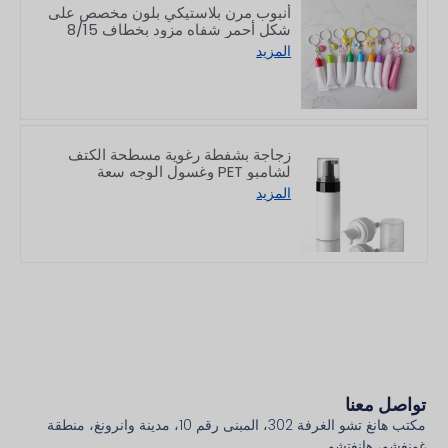
أنبوب مرن بلاستيكي بلون مخصص على
شكل أحمر شفاه مزود بخطاف 8/15
جرام
المزيد
زجاجة بشفطة رغوية مسطحة الكتف
لشامبو PET وغسول الوجه سعة
150/200 مل
المزيد
تواصل معنا
مكتب هانغ تشو الغرفة 302، المبنى رقم 10، مدينة وانرونغ، منطقة
غونغشو، هانغتشو