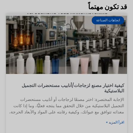
قد تكون مهتماً
اتجاهات الصناعة
كيفية اختيار مصنع لزجاجات/أنابيب مستحضرات التجميل
البلاستيكية
الإجابة المختصرة: اختر مصنعًا لزجاجات أو أنابيب مستحضرات
التجميل البلاستيكية من خلال التحقق مما ينتجه فعليًّا، وما إذا كانت
معداته تتوافق مع عبواتك، وكيفية رقابته على المواد والأبعاد الحرجة،
وما إذا كان قادرًا على إعادة إنتاج عينة معتمدة في الإنتاج الضخم.
اقرأ المزيد »
وتُعد الشهادة أو عرض الأسعار أو مقطع فيديو للمصنع أو السعر
المنخفض أدلة مفيدة، لكن لا يكفي أي منها بمفرده. بالنسبة للطلب