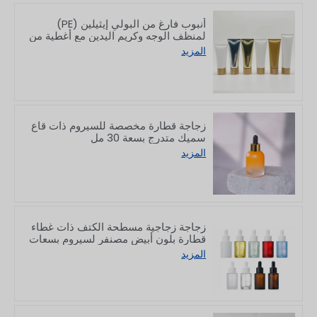
أنبوب فارغ من البولي إيثيلين (PE)
لمنظف الوجه وكريم اليدين مع أغطية من
الخيزران، سعة 50/80/100/150 غرام
المزيد
زجاجة قطارة مخصصة للسيروم ذات قاع
سميك متدرج بسعة 30 مل
المزيد
زجاجة زجاجية مسطحة الكتف ذات غطاء
قطارة بلون أبيض مصنفر لسيروم بسعات
10/30/50/60/80/100 مل
المزيد