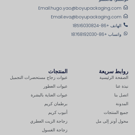
Email:hugo.yao@boyupackaging.com
Email:eva@boyupackaging.com
الهاتف +86-18516030824
واتساب +86-18768192030
روابط سريعة
المنتجات
الصفحة الرئيسية
عبوات زجاج مستحضرات التجميل
نبذة عنا
عبوات العطور
اتصل بنا
عبوات العناية بالبشرة
المدونة
برطمان كريم
جميع المنتجات
أنبوب كريم
محول أونز إلى مل
زجاجة الزيت العطري
زجاجة الغسول