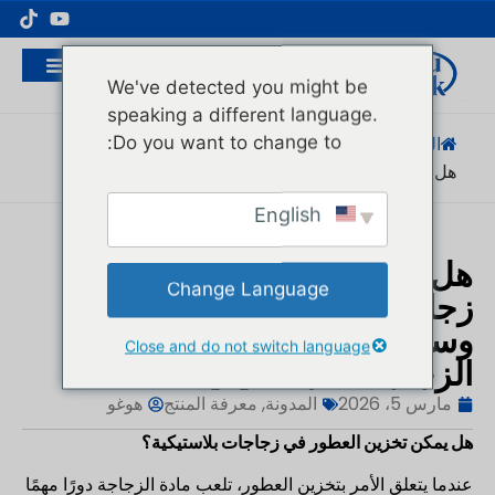
مُصنِّع عبوات مستحضرات التجميل الاحترافية
We've detected you might be
speaking a different language.
Do you want to change to:
الصفحة الرئيسية
/
المدونة
/
معرفة المنتج
/
هل يمكن تخزين العطور...
English
هل يمكن تخزين العطور في
Change Language
زجاجات بلاستيكية؟ إيجابيات
وسلبيات الزجاجات مقابل
Close and do not switch language
الزجاجات البلاستيكية
مارس 5، 2026
المدونة
,
معرفة المنتج
هوغو
هل يمكن تخزين العطور في زجاجات بلاستيكية؟
عندما يتعلق الأمر بتخزين العطور، تلعب مادة الزجاجة دورًا مهمًا