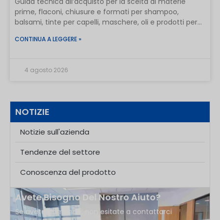
Guida tecnica all’acquisto per la scelta di materie
prime, flaconi, chiusure e formati per shampoo,
balsami, tinte per capelli, maschere, oli e prodotti per la
cura dei capelli da salone.
CONTINUA A LEGGERE »
4 agosto 2026
NOTIZIE
Notizie sull'azienda
Tendenze del settore
Conoscenza del prodotto
Avete Bisogno Del Nostro Aiuto?
Se avete domande, non esitate a contattarci