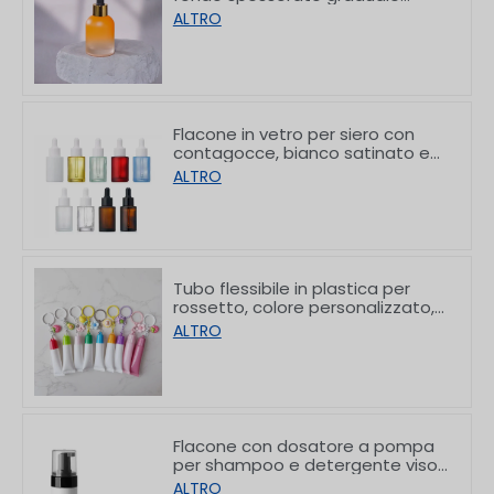
personalizzato da 30 ml
ALTRO
Flacone in vetro per siero con
contagocce, bianco satinato e
con spalla piatta, da
ALTRO
10/30/50/60/80/100 ml
Tubo flessibile in plastica per
rossetto, colore personalizzato,
con gancio, 8/15 g
ALTRO
Flacone con dosatore a pompa
per shampoo e detergente viso
in PET con spalla piatta, 150/200
ALTRO