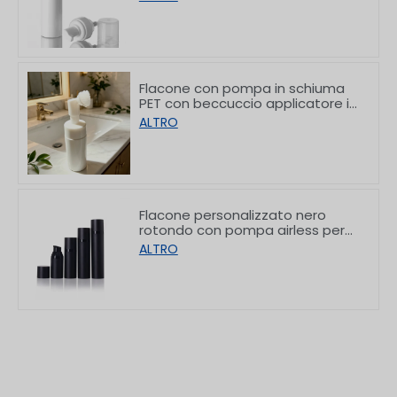
ml
Flacone con pompa in schiuma
PET con beccuccio applicatore in
silicone per detergente viso da
ALTRO
100 ml
Flacone personalizzato nero
rotondo con pompa airless per
lozione, da 30 a 100 ml
ALTRO