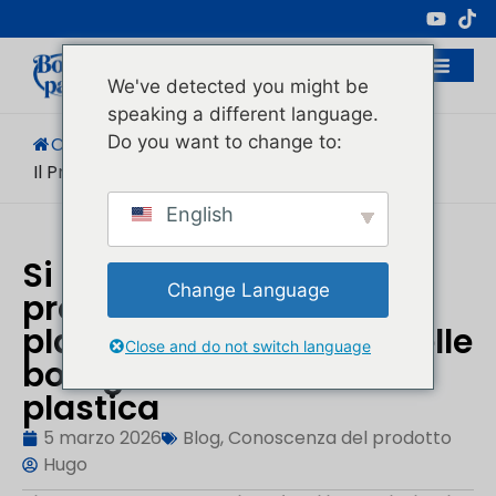
Produttore Professionale Di Imballaggi
Cosmetici
We've detected you might be
speaking a different language.
Do you want to change to:
Casa
/
Blog
/
Conoscenza Del Prodotto
/
Il Profumo Può Essere Conservato...
English
Si può conservare il
Change Language
profumo in bottiglie di
plastica? Pro e contro delle
Close and do not switch language
bottiglie di vetro e di
plastica
5 marzo 2026
Blog
,
Conoscenza del prodotto
Hugo