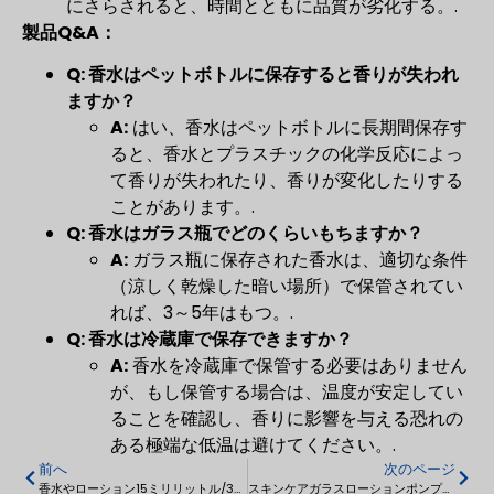
にさらされると、時間とともに品質が劣化する。.
製品Q&A：
Q: 香水はペットボトルに保存すると香りが失われ
ますか？
A:
はい、香水はペットボトルに長期間保存す
ると、香水とプラスチックの化学反応によっ
て香りが失われたり、香りが変化したりする
ことがあります。.
Q: 香水はガラス瓶でどのくらいもちますか？
A:
ガラス瓶に保存された香水は、適切な条件
（涼しく乾燥した暗い場所）で保管されてい
れば、3～5年はもつ。.
Q: 香水は冷蔵庫で保存できますか？
A:
香水を冷蔵庫で保管する必要はありません
が、もし保管する場合は、温度が安定してい
ることを確認し、香りに影響を与える恐れの
ある極端な低温は避けてください。.
前へ
次のページ
香水やローション15ミリリットル/30ミリリットル/50ミリリットル用プラスチック真空ポンプボトル
スキンケアガラスローションポンプスプレーボトル30〜120ミリリットル