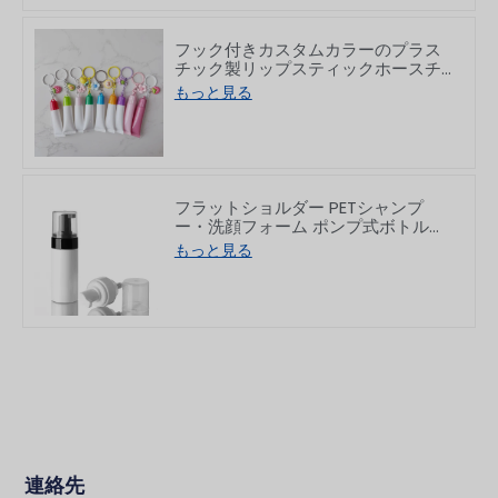
フック付きカスタムカラーのプラス
チック製リップスティックホースチ
ューブ 8/15g
もっと見る
フラットショルダー PETシャンプ
ー・洗顔フォーム ポンプ式ボトル
150/200ml
もっと見る
連絡先