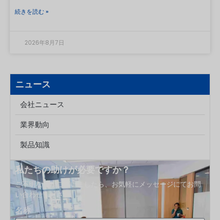
径（ミリメートル単位）を表します。 2番目の数字は、標準
続きを読む »
化された連続ねじ仕上げシリーズ（ねじの形状とネックの高
さ）を示しています。24/410のボトルには、24/410のポン
プ、スプレー、またはキャップを組み合わせるべきですが、
2026年8月7日
このコードだけでは、漏れのない市販パッケージが保証され
るわけではありません。 24/410を分数として解釈しないでく
ださい。これは、内径が24 mm、全長が410 mm、あるい
はねじ径が4.10 mmであることを意味するものではありませ
ニュース
ん。これは、容器とキャップを組み合わせるために使用され
る、2つの要素からなる包装規格です。何
会社ニュース
業界動向
製品知識
私たちの助けが必要ですか？
ご不明な点がございましたら、お気軽にメッセージにてお問
い合わせください。.
名称