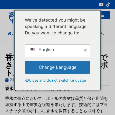
化粧品包装の専門メーカー
We've detected you might be
speaking a different language.
Do you want to change to:
ホーム
/
ブログ
/
製品知識
/
香水は保存可能か？.
English
香水はペットボトルで保存で
きるか？ガラス瓶とペットボ
Change Language
トルの長所と短所
3月 5, 2026
ブログ
,
製品知識
ヒューゴ
Close and do not switch language
香水はペットボトルで保管できるか？
香水の保存において、ボトルの素材は品質と保存期間を
維持する上で重要な役割を果たします。技術的にはプラ
スチック製のボトルに香水を保存することも可能です