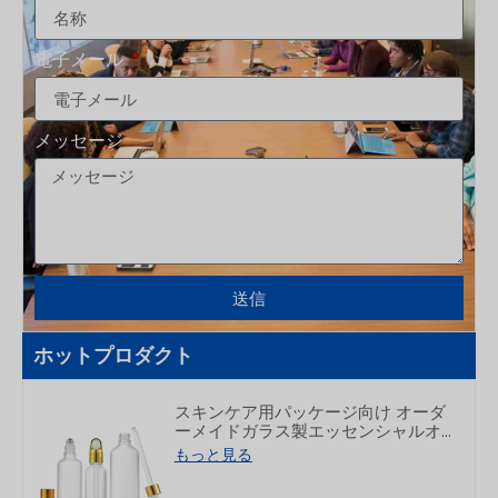
電子メール
メッセージ
送信
ホットプロダクト
スキンケア用パッケージ向け オーダ
ーメイドガラス製エッセンシャルオ
イルドロッパーボトル 5～100ml
もっと見る