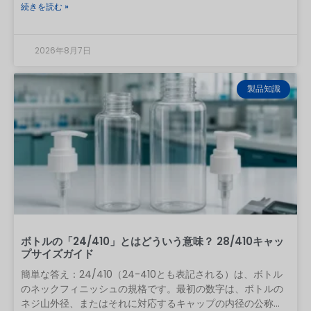
続きを読む »
べきではありません。希釈されていないエッセンシャルオイ
ルの長期保存には、密閉性の高いアンバーガラス瓶が依然と
して無難な第一の選択肢です。 PETの使用を検討しているブ
2026年8月7日
ランドは、キャップ、ライナー、レデューサー、ポンプ、ス
プレーノズル、ディップチューブ、装飾、ラベルの接着剤な
ど、製造パッケージ一式を揃えた状態で、実際の精油または
製品知識
完成した処方をテストする必要があります。実用的なルール
として、「PET」とは樹脂の種類を示すものであり、互換性の
最終的な結果を保証するものではありません。 精油の種類、
濃度、接触時間、温度、ボトルにかかる応力、キャップの材
質、製造品質などによって、結果は異なる可能性がありま
す。内容は以下の通りです。
ボトルの「24/410」とはどういう意味？ 28/410キャッ
プサイズガイド
簡単な答え：24/410（24-410とも表記される）は、ボトル
のネックフィニッシュの規格です。最初の数字は、ボトルの
ネジ山外径、またはそれに対応するキャップの内径の公称直