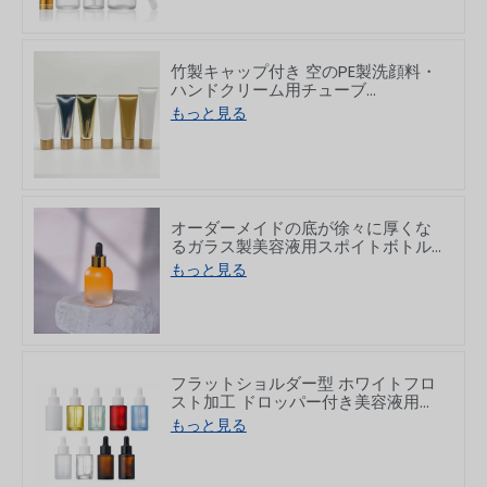
竹製キャップ付き 空のPE製洗顔料・
ハンドクリーム用チューブ
50/80/100/150g
もっと見る
オーダーメイドの底が徐々に厚くな
るガラス製美容液用スポイトボトル
30ml
もっと見る
フラットショルダー型 ホワイトフロ
スト加工 ドロッパー付き美容液用ガ
ラス瓶 10/30/50/60/80/100ml
もっと見る