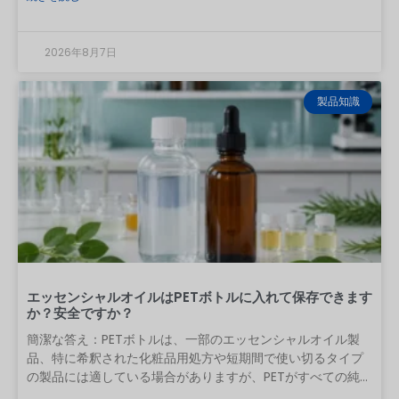
プルを量産で再現できるかを確認してください。証明書、見
積書、工場の動画、あるいは低価格などは有用な証拠となり
ますが、それだけでは不十分です。 中国からの初回発注にお
2026年8月7日
いて、実用的な手順は次の通りです。パッケージの仕様を定
義し、適切な製造プロセスを有する工場を候補に絞り込み、
経営体制と品質管理体制を確認し、量産を反映したサンプル
製品知識
をテストし、検査基準に合意した上で、管理された状態で初
回発注を行います。本ガイドでは、各段階でバイヤーが何を
要求すべきかを解説します。目次 1 はじめに
エッセンシャルオイルはPETボトルに入れて保存できます
か？安全ですか？
簡潔な答え：PETボトルは、一部のエッセンシャルオイル製
品、特に希釈された化粧品用処方や短期間で使い切るタイプ
の製品には適している場合がありますが、PETがすべての純粋
なエッセンシャルオイルと普遍的に互換性があるとは見なす