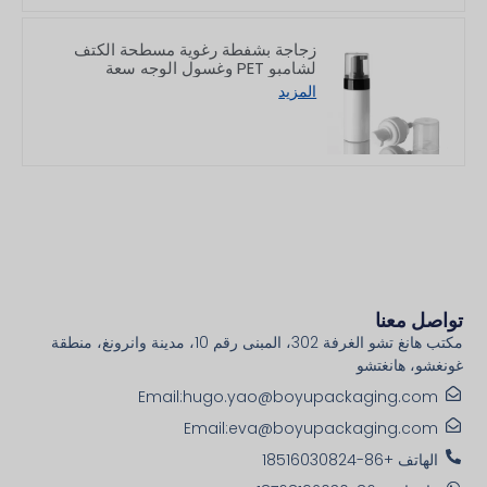
زجاجة بشفطة رغوية مسطحة الكتف
لشامبو PET وغسول الوجه سعة
150/200 مل
المزيد
تواصل معنا
مكتب هانغ تشو الغرفة 302، المبنى رقم 10، مدينة وانرونغ، منطقة
غونغشو، هانغتشو
Email:hugo.yao@boyupackaging.com
Email:eva@boyupackaging.com
الهاتف +86-18516030824