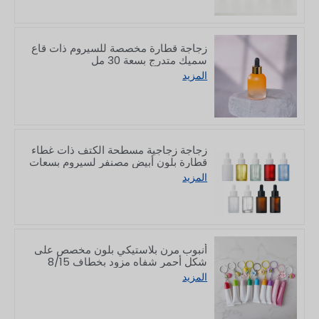
زجاجة قطارة مخصصة للسيروم ذات قاع
سميك متدرج بسعة 30 مل
المزيد
زجاجة زجاجية مسطحة الكتف ذات غطاء
قطارة بلون أبيض مصنفر لسيروم بسعات
10/30/50/60/80/100 مل
المزيد
أنبوب مرن بلاستيكي بلون مخصص على
شكل أحمر شفاه مزود بخطاف 8/15
جرام
المزيد