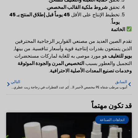
تحقق
شروط ملكية القالب المخصص
.
تخطيط الإنتاج على الأقل
45 يوماً قبل إطلاق المنتج بـ 45
يوماً
.
الخاتمة
تقدم الصين العديد من مصنعي القوارير الزجاجية المحترفين
الذين يتمتعون بقدرات إنتاجية قوية وأسعار تنافسية. من بينها,
بويو للتغليف
هو مورد موصى به للغاية لماركات مستحضرات
التجميل والعطور بسبب
التخصيص المرن والجودة الموثوقة
وخدمات تصنيع المعدات الأصلية الاحترافية
.
السابق
التالي
أنبوب مرطب شفاه PE مخصص لأحمر الشفاه 5-12 مل
كم عدد القطرات في زجاجة زيت عطري سعة 10 مل؟ دليل عدد القطرات
قد تكون مهتماً
اتجاهات الصناعة