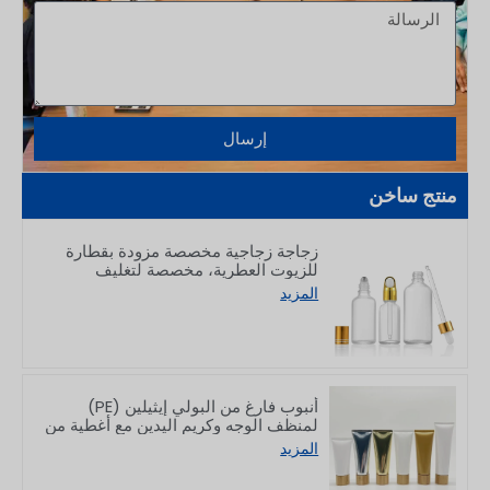
إرسال
منتج ساخن
زجاجة زجاجية مخصصة مزودة بقطارة
للزيوت العطرية، مخصصة لتغليف
منتجات العناية بالبشرة، سعة 5–100 مل
المزيد
أنبوب فارغ من البولي إيثيلين (PE)
لمنظف الوجه وكريم اليدين مع أغطية من
الخيزران، سعة 50/80/100/150 غرام
المزيد