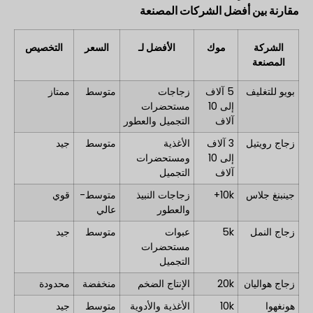
مقارنة بين أفضل الشركات المصنعة
الشركة
موك
الأفضل لـ
السعر
التخصيص
المصنعة
بويو للتغليف
5 آلاف
زجاجات
متوسط
ممتاز
إلى 10
مستحضرات
آلاف
التجميل والعطور
زجاج رويتيل
3 آلاف
الأغذية
متوسط
جيد
إلى 10
ومستحضرات
آلاف
التجميل
جينبنغ جلاس
10k+
زجاجات النبيذ
متوسط-
قوي
والعطور
عالي
زجاج النمل
5k
عبوات
متوسط
جيد
مستحضرات
التجميل
زجاج هواليان
20k
الإنتاج الضخم
منخفضة
محدودة
هونغهوا
10k
الأغذية والأدوية
متوسط
جيد