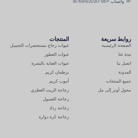
واتساب +86-18768192030
روابط سريعة
المنتجات
الصفحة الرئيسية
عبوات زجاج مستحضرات التجميل
نبذة عنا
عبوات العطور
اتصل بنا
عبوات العناية بالبشرة
المدونة
برطمان كريم
جميع المنتجات
أنبوب كريم
محول أونز إلى مل
زجاجة الزيت العطري
زجاجة الغسول
زجاجة رذاذ
زجاجة كرة دوارة