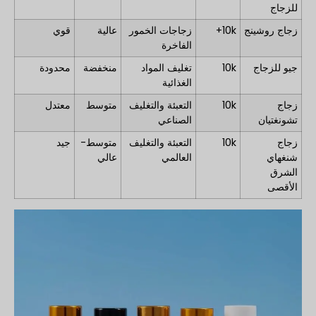
للزجاج
زجاج روشينج
10k+
زجاجات الخمور
عالية
قوي
الفاخرة
جيو للزجاج
10k
تغليف المواد
منخفضة
محدودة
الغذائية
زجاج
10k
التعبئة والتغليف
متوسط
معتدل
تشونغتيان
الصناعي
زجاج
10k
التعبئة والتغليف
متوسط-
جيد
شنغهاي
العالمي
عالي
الشرق
الأقصى