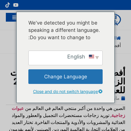
مُصنِّع عبوات مستحضرات التجميل الاحترافية
We've detected you might be
speaking a different language.
Do you want to change to:
الصفحة الرئيسية
/
المدونة
/
اتجاهات الصناعة
/
أفضل 10 قوارير زجاجية...
English
أفضل 10 شركات لتصنيع العبوات
Change Language
الزجاجية في الصين: دليل 2026
للعبوات الزجاجية المخصصة
Close and do not switch language
مارس 14، 2026
المدونة
,
اتجاهات الصناعة
هوغو
الصين هي واحدة من أكبر منتجي العالم في العالم من
عبوات
زجاجية
, توريد زجاجات مستحضرات التجميل والعطور والمواد
الغذائية والمشروبات والأدوية والمنتجات الفاخرة. تختار العديد
من العلامات التجارية العالمية الموردين الصينيين لأنهم يقدمون