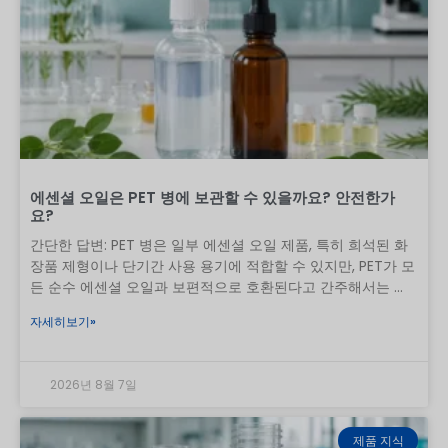
서는 구매자가 각 단계에서 무엇을 요청해야 하는지 설명합니
다. 목차 보기 1 시작
에센셜 오일은 PET 병에 보관할 수 있을까요? 안전한가
요?
간단한 답변: PET 병은 일부 에센셜 오일 제품, 특히 희석된 화
장품 제형이나 단기간 사용 용기에 적합할 수 있지만, PET가 모
든 순수 에센셜 오일과 보편적으로 호환된다고 간주해서는 안
됩니다. 희석되지 않은 에센셜 오일을 장기간 보관할 때는 밀폐
자세히보기»
성이 뛰어난 호박색 유리병이 여전히 가장 안전한 첫 번째 선택
입니다. PET 사용을 고려하는 브랜드는 캡, 라이너, 리듀서, 펌
프, 스프레이어, 딥 튜브, 장식, 라벨 접착제를 포함한 전체 생산
2026년 8월 7일
패키지에서 실제 오일이나 완제 포뮬러를 테스트해야 합니다.
실용적인 원칙은 “PET”는 수지를 나타낼 뿐, 최종 호환성 결과
를 의미하지는 않는다는 것입니다. 오일의 종류, 농도, 접촉 시
제품 지식