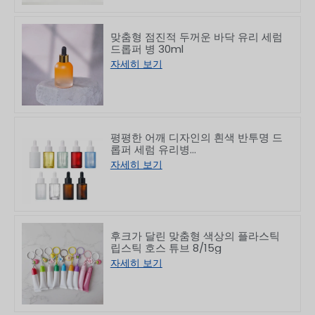
맞춤형 점진적 두꺼운 바닥 유리 세럼
드롭퍼 병 30ml
자세히 보기
평평한 어깨 디자인의 흰색 반투명 드
롭퍼 세럼 유리병
10/30/50/60/80/100ml
자세히 보기
후크가 달린 맞춤형 색상의 플라스틱
립스틱 호스 튜브 8/15g
자세히 보기