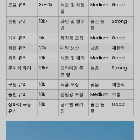
로텔 유리
3k-10k
식품 및 화장
Medium
Good
품
진펑 유리
10k+
와인 및 향수
중간 높
Strong
병
음
개미 유리
5k
화장품 포장
Medium
Good
화롄 유리
20k
대량 생산
낮음
제한적
홍화 유리
10k
식품 및 제약
Medium
Good
루이성 유리
10k+
프리미엄 주
높음
Strong
류 병
구월 유리
10k
식품 포장
낮음
제한적
중천 유리
10k
산업용 포장
Medium
보통
상하이 극동
10k
글로벌 패키
중간 높
Good
유리
징
음