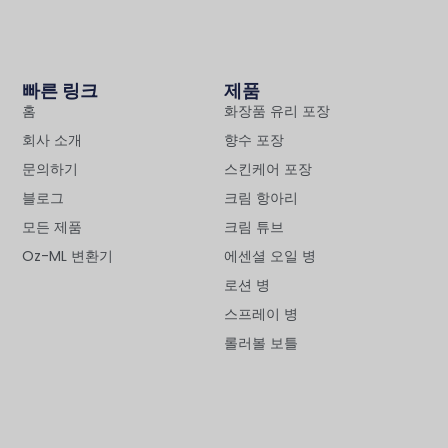
빠른 링크
제품
홈
화장품 유리 포장
회사 소개
향수 포장
문의하기
스킨케어 포장
블로그
크림 항아리
모든 제품
크림 튜브
Oz-ML 변환기
에센셜 오일 병
로션 병
스프레이 병
롤러볼 보틀