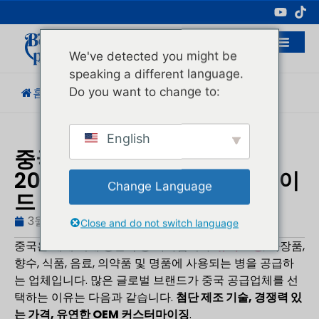
전문 화장품 포장 제조업체
We've detected you might be
speaking a different language.
Do you want to change to:
홈
/
블로그
/
업계 동향
/
톱 10 유리병...
English
중국 10대 유리병 제조업체:
2026년 맞춤형 유리 포장 가이
Change Language
드
3월 14, 2026
블로그
,
업계 동향
휴고
Close and do not switch language
중국은 세계 최대 생산국 중 하나입니다.
유리 포장
, 화장품,
향수, 식품, 음료, 의약품 및 명품에 사용되는 병을 공급하
는 업체입니다. 많은 글로벌 브랜드가 중국 공급업체를 선
택하는 이유는 다음과 같습니다.
첨단 제조 기술, 경쟁력 있
는 가격, 유연한 OEM 커스터마이징
.