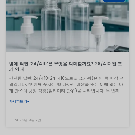
간, 온도, 병에 가해지는 응력, 마개 재질, 제조 품질 등에 따라
결과는 달라질 수 있습니다. 에센셜 오일은
병에 적힌 ‘24/410’은 무엇을 의미할까요? 28/410 캡 크
기 안내
간단한 답변: 24/410(24-410으로도 표기됨)은 병 목 마감 규
격입니다. 첫 번째 숫자는 병 나사산 바깥쪽 또는 이에 맞는 마
개 안쪽의 공칭 직경(밀리미터 단위)을 나타냅니다. 두 번째 숫
자는 표준화된 연속 나사산 마감 시리즈, 즉 나사산 구성과 목
자세히보기»
높이를 나타냅니다. 24/410 병은 24/410 펌프, 스프레이어 또
는 캡과 함께 사용해야 하지만, 코드만으로는 누출 없는 상업용
포장을 보장하지는 않습니다. 24/410을 분수로 해석해서는 안
2026년 8월 7일
됩니다. 이는 내부 개구부가 24mm라는 뜻도, 길이가 410mm
라는 뜻도, 나사산이 4.10mm라는 뜻도 아닙니다. 이는 용기와