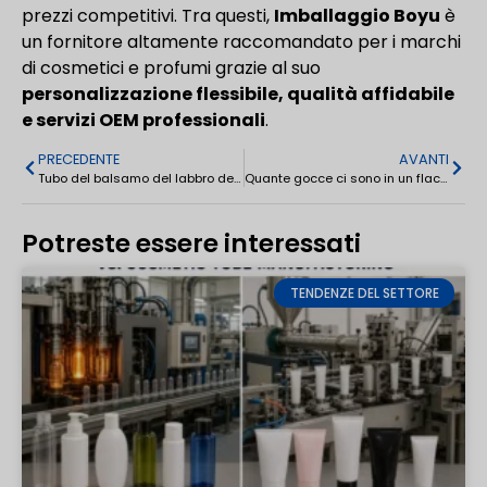
prezzi competitivi. Tra questi,
Imballaggio Boyu
è
un fornitore altamente raccomandato per i marchi
di cosmetici e profumi grazie al suo
personalizzazione flessibile, qualità affidabile
e servizi OEM professionali
.
PRECEDENTE
AVANTI
Tubo del balsamo del labbro del rossetto del PE su ordinazione 5-12ml
Quante gocce ci sono in un flacone di olio essenziale da 10 ml? Guida al conteggio delle gocce
Potreste essere interessati
TENDENZE DEL SETTORE