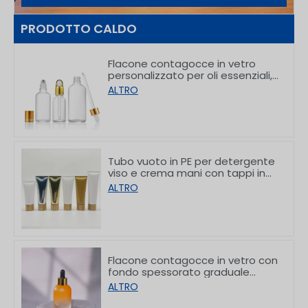
PRODOTTO CALDO
Flacone contagocce in vetro
personalizzato per oli essenziali,
per il confezionamento di
ALTRO
prodotti per la cura della pelle,
da 5 a 100 ml
Tubo vuoto in PE per detergente
viso e crema mani con tappi in
bambù da 50/80/100/150 g
ALTRO
Flacone contagocce in vetro con
fondo spessorato graduale
personalizzato da 30 ml
ALTRO