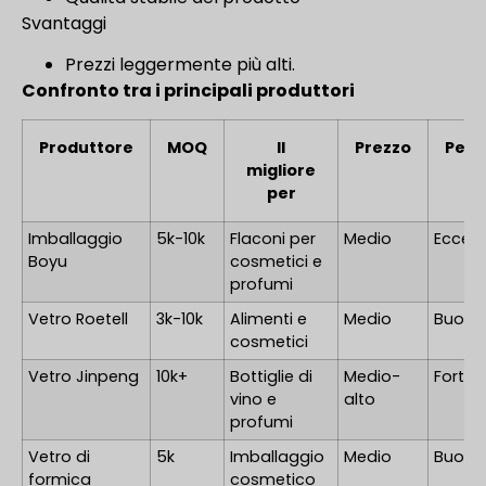
Svantaggi
Prezzi leggermente più alti.
Confronto tra i principali produttori
Produttore
MOQ
Il
Prezzo
Pers
migliore
per
Imballaggio
5k-10k
Flaconi per
Medio
Eccell
Boyu
cosmetici e
profumi
Vetro Roetell
3k-10k
Alimenti e
Medio
Buono
cosmetici
Vetro Jinpeng
10k+
Bottiglie di
Medio-
Forte
vino e
alto
profumi
Vetro di
5k
Imballaggio
Medio
Buono
formica
cosmetico