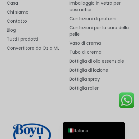
Casa
Imballaggio in vetro per
cosmetici
Chi siamo
Confezioni di profumi
Contatto
Confezioni per la cura della
Blog
pelle
Tutti i prodotti
Vaso di crema
Convertitore da Oz a ML
Deutsch
Tubo di crema
Français
Bottiglia di olio essenziale
العربية
Bottiglia di lozione
Bottiglia spray
한국어
Bottiglia roller
日本語
Русский
Español de Argentina
English
Italiano