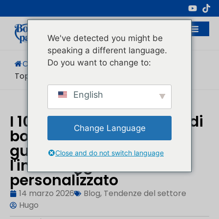
Produttore Professionale Di Imballaggi
Cosmetici
We've detected you might be
speaking a different language.
Do you want to change to:
Casa
/
Blog
/
Tendenze Del Settore
/
Top 10 Delle Bottiglie Di Vetro...
English
I 10 principali produttori di
Change Language
bottiglie di vetro in Cina:
guida al 2026 per
Close and do not switch language
l'imballaggio in vetro
personalizzato
14 marzo 2026
Blog
,
Tendenze del settore
Hugo