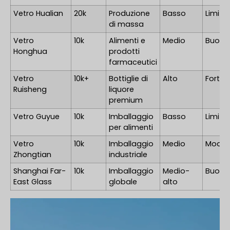
Vetro Hualian
20k
Produzione
Basso
Limita
di massa
Vetro
10k
Alimenti e
Medio
Buono
Honghua
prodotti
farmaceutici
Vetro
10k+
Bottiglie di
Alto
Forte
Ruisheng
liquore
premium
Vetro Guyue
10k
Imballaggio
Basso
Limita
per alimenti
Vetro
10k
Imballaggio
Medio
Moder
Zhongtian
industriale
Shanghai Far-
10k
Imballaggio
Medio-
Buono
East Glass
globale
alto