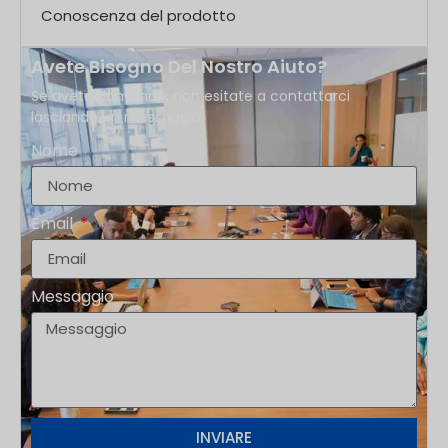
contenitori e chiusure. Cosa
Conoscenza del prodotto
Avete Bisogno Del Nostro Aiuto?
Se avete domande, non esitate a contattarci
lasciando un messaggio.
Nome
Email
Messaggio
INVIARE