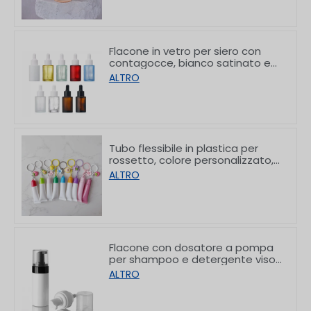
Flacone in vetro per siero con
contagocce, bianco satinato e
con spalla piatta, da
ALTRO
10/30/50/60/80/100 ml
Tubo flessibile in plastica per
rossetto, colore personalizzato,
con gancio, 8/15 g
ALTRO
Flacone con dosatore a pompa
per shampoo e detergente viso
in PET con spalla piatta, 150/200
ALTRO
ml