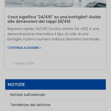
flacone, i materiali di chiusura e la qualità di
produzione possono modificare il risultato. Gli oli
essenziali
Cosa significa "24/410" su una bottiglia? Guida
alle dimensioni dei tappi 28/410
Risposta rapida: 24/410 (scritto anche 24-410) è una
denominazione che indica il tipo di collo di una
bottiglia. Il primo numero indica il diametro nominale,
in millimetri, misurato sulla superficie esterna della
CONTINUA A LEGGERE »
filettatura della bottiglia o su quella interna del tappo
corrispondente. Il secondo numero identifica la serie
standardizzata di finiture a filettatura continua, ovvero
7 agosto 2026
la configurazione della filettatura e l’altezza del collo.
Una bottiglia 24/410 dovrebbe essere abbinata a una
pompa, uno spruzzatore o un tappo 24/410, ma il
codice da solo non garantisce una confezione
NOTIZIE
commerciale a tenuta stagna. Non interpretare 24/410
come una frazione. Non indica un’apertura interna di
Notizie sull'azienda
24 mm, una dimensione di 410 mm o una filettatura di
4,10 mm. Si tratta di uno standard di confezionamento
Tendenze del settore
composto da due parti, utilizzato per abbinare