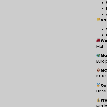
Na
We
Mehr 
Ma
Europ
M
10.00
Qu
Hohe 
Pre
Mittl