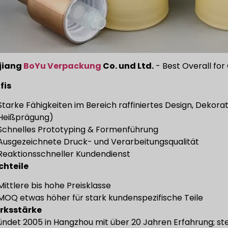
jiang
BoYu Verpackung
Co. und Ltd.
- Best Overall for
fis
Starke Fähigkeiten im Bereich raffiniertes Design, Dekora
Heißprägung)
Schnelles Prototyping & Formenführung
Ausgezeichnete Druck- und Verarbeitungsqualität
Reaktionsschneller Kundendienst
chteile
Mittlere bis hohe Preisklasse
MOQ etwas höher für stark kundenspezifische Teile
rksstärke
ndet 2005 in Hangzhou mit über 20 Jahren Erfahrung; s