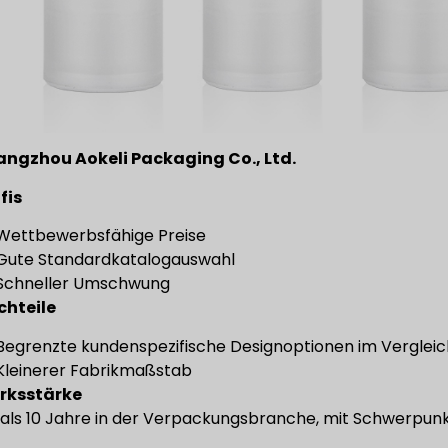
ngzhou Aokeli Packaging Co., Ltd.
fis
Wettbewerbsfähige Preise
Gute Standardkatalogauswahl
Schneller Umschwung
chteile
Begrenzte kundenspezifische Designoptionen im Verglei
Kleinerer Fabrikmaßstab
rksstärke
als 10 Jahre in der Verpackungsbranche, mit Schwerpunkt