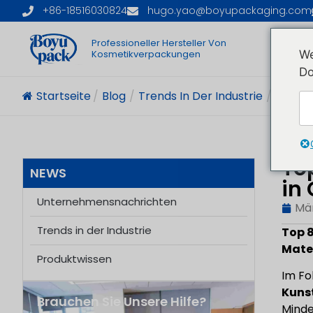
+86-18516030824
hugo.yao@boyupackaging.com
Professioneller Hersteller Von
S
Kosmetikverpackungen
We
Do
Startseite
/
Blog
/
Trends In Der Industrie
/
Top 8 B
To
NEWS
in
Unternehmensnachrichten
Mär
Trends in der Industrie
Top 
Mater
Produktwissen
Im Fo
Kunst
Brauchen Sie Unsere Hilfe?
Minde