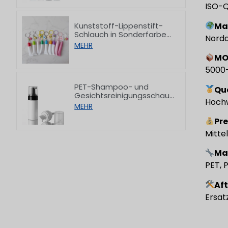
ISO-Q
Kunststoff-Lippenstift-
Ma
Schlauch in Sonderfarbe
Norda
mit Haken, 8/15 g
MEHR
M
5000-
PET-Shampoo- und
Qu
Gesichtsreinigungsschau
Hochw
m in einer Pumpe mit
MEHR
flachem Schulteransatz,
Pre
150/200 ml
Mitte
Ma
PET, 
Af
Ersat