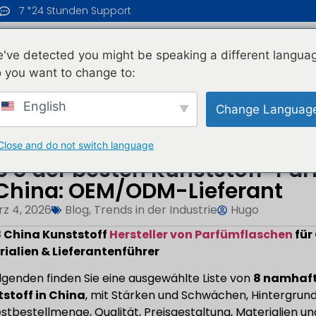
7 *24 Stunden Support
TARTSEITE
PRODUKTE
BLOG
ÜBER UNS
've detected you might be speaking a different langua
 you want to change to:
este Plastik...
English
Change Languag
Close and do not switch language
p 8 der besten Kunststoff-Par
 China: OEM/ODM-Lieferant
z 4, 2026
Blog
,
Trends in der Industrie
Hugo
8 China Kunststoff
Hersteller von Parfümflaschen
für
ialien & Lieferantenführer
lgenden finden Sie eine ausgewählte Liste von
8 namhaft
stoff in China
, mit Stärken und Schwächen, Hintergrun
stbestellmenge, Qualität, Preisgestaltung, Materialien u