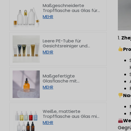
Maßgeschneiderte
Tropfflasche aus Glas für
ätherische Öle zur
MEHR
Verpackung von
Hautpflegeprodukten, 5–
100 ml
1.
Zhe
Leere PE-Tube für
Gesichtsreiniger und
Pro
Handcreme mit
MEHR
Bambusverschluss,
50/80/100/150 g
Maßgefertigte
Glasflasche mit
Tropfverschluss und
MEHR
stufenweise verdicktem
Na
Boden für Serum, 30 ml
Weiße, mattierte
Tropfflasche aus Glas mit
We
flachem Schulteransatz,
MEHR
10/30/50/60/80/100 ml
Gegrü