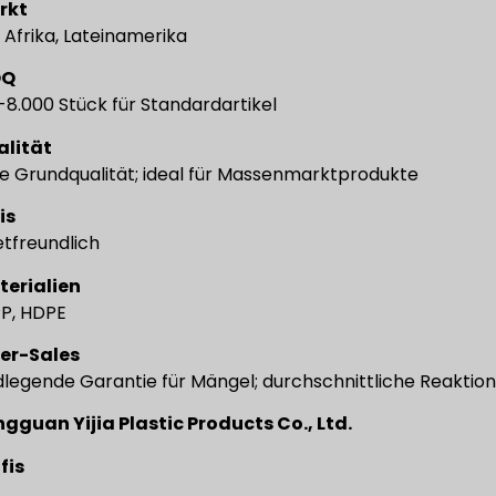
rkt
, Afrika, Lateinamerika
OQ
-8.000 Stück für Standardartikel
alität
le Grundqualität; ideal für Massenmarktprodukte
is
tfreundlich
terialien
PP, HDPE
ter-Sales
legende Garantie für Mängel; durchschnittliche Reaktion
gguan Yijia Plastic Products Co., Ltd.
fis