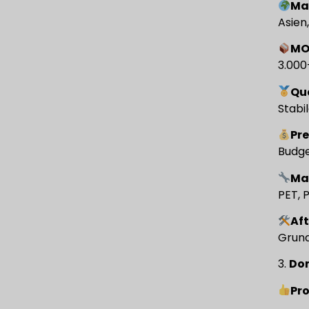
Ma
Asien
M
3.000
Qu
Stabi
Pre
Budge
Ma
PET, 
Af
Grund
3.
Don
Pro