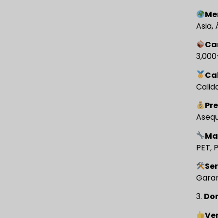
Me
Asia,
Ca
3,000
Ca
Calid
Pre
Asequ
Ma
PET, 
Se
Garan
3.
Don
Ve