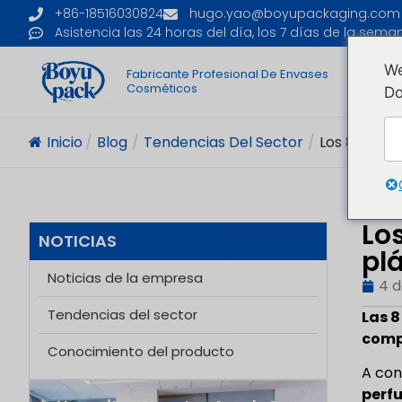
+86-18516030824
hugo.yao@boyupackaging.com
Asistencia las 24 horas del día, los 7 días de la sema
We
Fabricante Profesional De Envases
I
Cosméticos
Do
Inicio
/
Blog
/
Tendencias Del Sector
/
Los 8 Mejore
Lo
NOTICIAS
pl
Noticias de la empresa
4 
Tendencias del sector
Las 8
compa
Conocimiento del producto
A con
perf