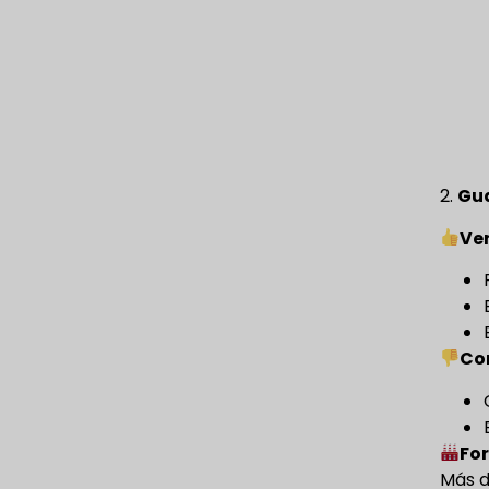
2.
Gua
Ve
Co
For
Más d