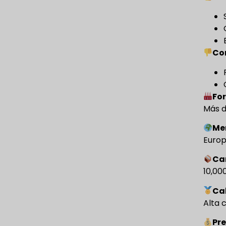
Co
For
Más d
Me
Europa
Ca
10,00
Ca
Alta 
Pre