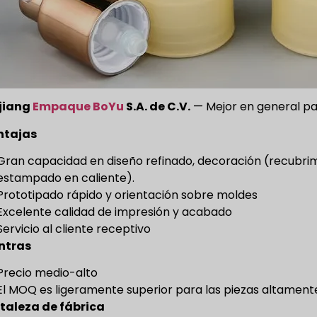
jiang
Empaque BoYu
S.A. de C.V.
— Mejor en general par
ntajas
Gran capacidad en diseño refinado, decoración (recubrimi
estampado en caliente).
Prototipado rápido y orientación sobre moldes
Excelente calidad de impresión y acabado
Servicio al cliente receptivo
ntras
Precio medio-alto
El MOQ es ligeramente superior para las piezas altament
taleza de fábrica