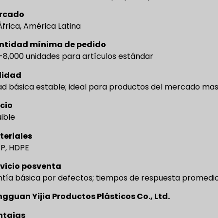
rcado
 África, América Latina
ntidad mínima de pedido
-8,000 unidades para artículos estándar
lidad
ad básica estable; ideal para productos del mercado mas
cio
ible
teriales
PP, HDPE
rvicio posventa
tía básica por defectos; tiempos de respuesta promedi
gguan Yijia Productos Plásticos Co., Ltd.
ntajas