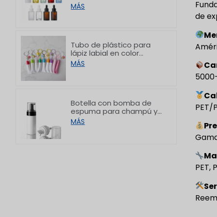
hombro plano y acabado
Funda
MÁS
esmerilado blanco, de
de ex
10/30/50/60/80/100 ml
Me
Tubo de plástico para
Améri
lápiz labial en color
personalizado con
MÁS
Ca
gancho, 8/15 g
5000-
Ca
Botella con bomba de
PET/P
espuma para champú y
limpiador facial de PET
MÁS
Pre
con hombro plano,
150/200 ml
Gama 
Ma
PET, 
Se
Reemp