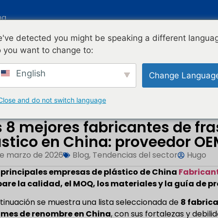
na
've detected you might be speaking a different langua
NICIO
PRODUCTOS
BLOG
ACERCA DE 
 you want to change to:
English
Change Languag
s Plásticos...
Close and do not switch language
s 8 mejores fabricantes de fr
ástico en China: proveedor 
de marzo de 2026
Blog
,
Tendencias del sector
Hugo
 principales empresas de plástico de China
Fabrican
re la calidad, el MOQ, los materiales y la guía de p
tinuación se muestra una lista seleccionada de
8 fabric
umes de renombre en China
, con sus fortalezas y debil