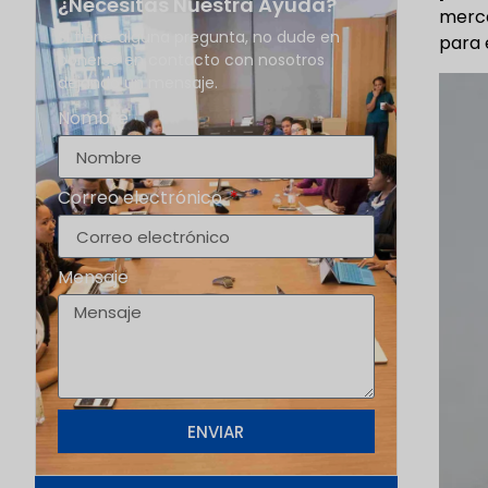
¿Necesitas Nuestra Ayuda?
merca
Si tiene alguna pregunta, no dude en
para 
ponerse en contacto con nosotros
dejando un mensaje.
Nombre
Correo electrónico
Mensaje
ENVIAR