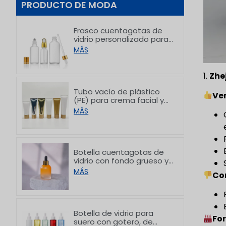
PRODUCTO DE MODA
Frasco cuentagotas de
vidrio personalizado para
aceites esenciales, ideal
MÁS
para el empaque de
productos para el
cuidado de la piel, de 5 a
1.
Zhe
100 ml
Tubo vacío de plástico
Ve
(PE) para crema facial y
crema de manos con
MÁS
tapas de bambú, de
50/80/100/150 g
Botella cuentagotas de
vidrio con fondo grueso y
diseño gradual
MÁS
Co
personalizada, de 30 ml
Botella de vidrio para
For
suero con gotero, de