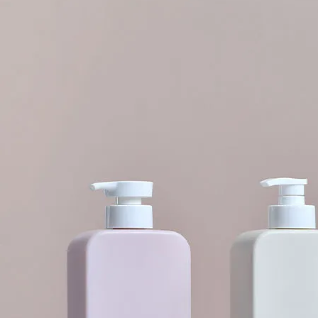
PET（ポリエチレンテレフタレート）：
透明、軽量、リサイク
HDPE（高密度ポリエチレン）：
丈夫で耐久性があり、化学薬
つ。.
PP（ポリプロピレン）：
耐熱性があり、ボトルキャップ、ポ
PCRプラスチック（ポストコンシューマー・リサイクル）：
る、環境に優しいリサイクル素材。.
これらの素材は
化粧品安全基準
液体ヘアケア製品の長期保存に適し
アプリケーション・シナリオ
Boyu包装シャンプーボトルは広く使用されている：
ヘアケアブランド
サロン・プロ用ヘア製品
ホテルの設備
パーソナルケア製品ライン
オーガニック＆ナチュラル化粧品ブランド
以下のような用途に適している。
リテールパッケージ、プライベー
製品タイプ
Boyu Packagingは複数のシャンプーボトルのスタイルを提供して