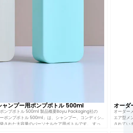
トルサイズを提供しています：
ンプー用ポンプボトル 500ml
オーダ
ル 500ml 製品概要Boyu Packaging社の
オーダーメ
ポンプボトル 500ml」は、シャンプー、コンディシ
エア型メ
発された大容量のパーソナルケア用ボトルです。 すっ
されてい
されている。.
の装飾スペースが広く確保されており、ポンプディスペ
サーポン