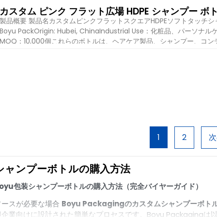
カスタム ピンク フラット広場 HDPE シャンプー ボトル 
製品概要 製品名カスタムピンクフラットスクエアHDPEソフトタッチ
Boyu PackOrigin: Hubei, ChinaIndustrial Use：
MOQ：10,000個これらのボトルは、ヘアケア製品、シャンプー、
ナルケアアイテム用に設計されています。ソフトタッチ仕上げで高級感
を最大化します。仕様 属性の詳細 材質 BPAフリーPE / HDPEプラスチ
チック ボトルサイズ/容量 250ml、350ml、500ml 形状 フラッ
詳細を見る
ューキャップ付き 印刷オプション シルクスクリーン印刷、ゴールドスタ
1
2
次
シャンプーボトルの購入方法
Boyu包装シャンプーボトルの購入方法（完全バイヤーガイド）
ソースが必要な場合
Boyu Packagingのカスタムシャンプーボト
興企業向けに設計された簡単なプロセスです。Boyu Packaging