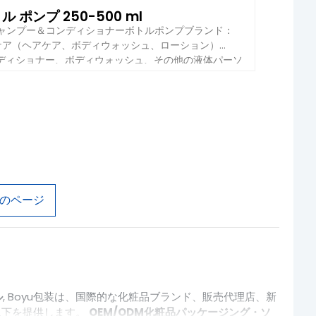
ポンプ 250-500 ml
シャンプー＆コンディショナーボトルポンプブランド：
化粧品、パーソナルケア（ヘアケア、ボディウォッシュ、ローション）
コンディショナー、ボディウォッシュ、その他の液体パーソ
があり、平らなスクエアデザインは棚の魅力と収納効率
ック（ソフトタッチ） 本体材質 PE カラー材質 PEプラス
トスクエア シールタイプ ローションポンプ、漏れ防止スクリ
ンプ、,
のページ
ル
, Boyu包装は、国際的な化粧品ブランド、販売代理店、新
は以下を提供します。
OEM/ODM化粧品パッケージング・ソ