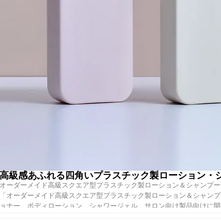
ポンプ式シャンプーボトル
フリップトップ・キャップ・ボトル
ディスクトップ・ボトル
詰め替えボトル
トラベル・サイズ・ボトル
異なる
表面装飾オプション
などもある：
シルクスクリーン印刷
ホットスタンプ
UV印刷
ラベリング
マットまたは光沢仕上げ
容量範囲
Boyu Packagingは様々な市場ニーズに対応するため、幅広いボ
高級感あふれる四角いプラスチック製ローション・シャ
100ml〜200ml：
トラベルサイズまたはホテルアメニティ
オーダーメイド高級スクエア型プラスチック製ローション＆シャンプーポンプボト
250ml〜500ml：
標準小売シャンプー包装
「オーダーメイド高級スクエア型プラスチック製ローション＆シャンプー
750ml～1000ml：
家庭用または業務用サロン
ョナー、ボディローション、シャワージェル、サロン向け製品向けに開
カスタムボトルの容量や金型開発も、ブランドオーナーのために用意
きりとしたスクエア形状により、多くの標準的な丸型ボトルよりも前面