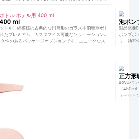
サニタイ
デジタル印刷によって、これらのびんは小売、旅行およ
カスタマ
様書 属性の詳細 製品名 カスタムロゴの緑のプラスチ
ル＆家庭用
ル番号 208 材質 HDPE（高密度ポリエチレン） 容量 オ
ル、500ミ
0 ml
泡ポン
リットル）縞模様の古典的な円筒形のガラス手消毒剤ボト
製品概要Bo
れたプレミアム、カスタマイズ可能なソリューションで
ポンプボト
耐久性のあるパッケージオプションです。ユニークなス
り、効率
ス効率を最大化します。高品質ガラスを使用し、スプレ
性の詳細 
：円筒形円筒形、クラシックなストライプデザイン 色：ブ
プ 容量 2
る仕上げの高品質ガラス 密封タイプ：カスタマイズ可能
正方形
Boyuパ
（450m
ューショ
トで高級感
で、保管
品の消費量を