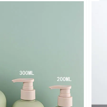
作られたこのボトルは軽量で耐衝撃性に優れ、大容量のパ
のミニマ
プロジェクト向けに、カスタムカラー、ロゴ、ポンプの組
で人気を博
ックローション＆シャンプーポンプ […]
質 HDPE
ingのシャンプーボトルは、安全性を重視して設計されていま
われることはない。
保管・輸送中の安全性、安定性、衛生
.