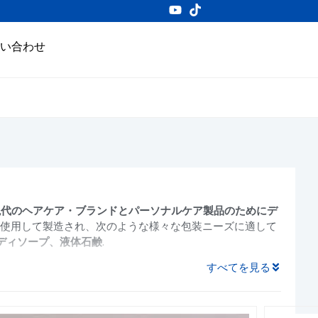
い合わせ
代のヘアケア・ブランドとパーソナルケア製品のためにデ
料を使用して製造され、次のような様々な包装ニーズに適して
ディソープ、液体石鹸
.
すべてを見る
。
PET、HDPE、PP、PCR再生プラスチック
, パーソナルケ