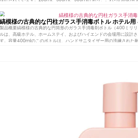
レーが特徴です。カスタマイズ可能なロゴ、シルクスクリーン、または
び家の使用のためのブランドの個人専有化と実用性を結合します。製品仕
ックHDPEローションボトル ブランド Boyu パッケージング/OEM モデ
詳細を見る
縞模様の古典的な円柱ガラス手消毒ボトル ホテル用 40
プション 200ミリリットル/ [...] 続きを読む
製品概要縞模様の古典的な円筒形のガラス手消毒剤ボトル（400ミリ
ルは、高級ホテル、ホームステイ、およびハイエンドの会場用に設計さ
す。容量400mlのこのボトルは、ハンドサニタイザー用の洗練された
トライプ柄と円筒形がエレガントな美しさを演出すると同時に、スペー
ー塗装仕上げのカスタマイズも可能。製品の特徴容量：400ml 形状
ラック、ホワイトブラック、ホワイト 素材高級感があり、耐久性のあ
詳細を見る
なディスペンスオプション [...][...