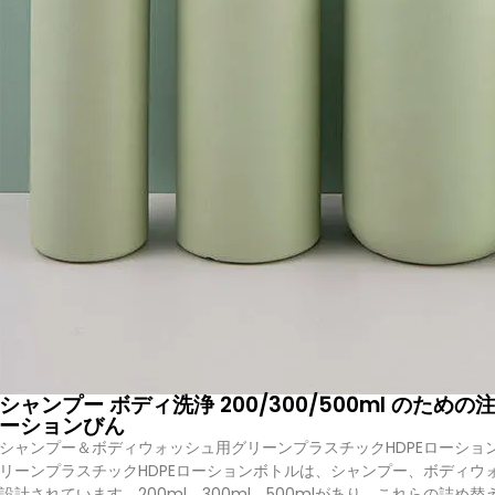
カスタマイズのレベルが高くなると、生産リードタイムが長く
豊友包装を選ぶ理由
Boyu Packagingは、以下を求めるブランドにとって信頼できる
は以下を提供している。
柔軟なMOQ、競争力のある価格、強力な
会社にも理想的である。.
化粧品包装業界における長年の経験により、Boyu Packaging
プル開発から大量生産、グローバル出荷まで、完全なOEMサービス
ンプーボトル包装を受け取ることができます。.
を作りたいと考えているブランドにとって
ユニークで信頼性の高い
ーカーである。
品質、革新性、コスト効率の高い生産
.
シャンプー ボディ洗浄 200/300/500ml のため
ーションびん
シャンプー＆ボディウォッシュ用グリーンプラスチックHDPEローションボトル
リーンプラスチックHDPEローションボトルは、シャンプー、ボディ
設計されています。200ml、300ml、500mlがあり、これらの詰め