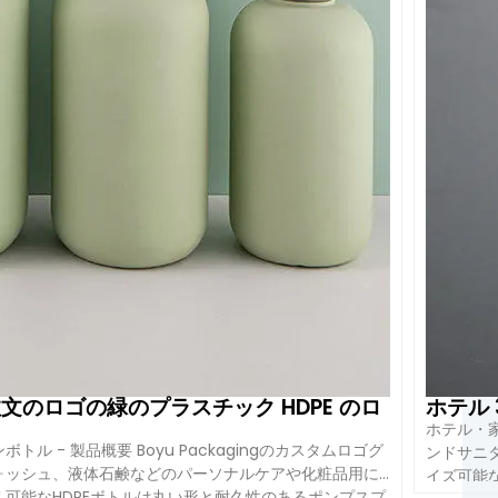
なる場合があります。.
パートナーです。
中国からの専門の化粧品の包装の解決
. .同社
カスタマイズ機能
, そのため、新進ブランドにも老舗化粧品
は以下のサービスを提供しています。
パッケージデザイン、サン
. .これにより、お客様は国際市場基準を満たす高品質のシャ
シャンプーパッケージ
, 博耀包装有限公司は、信頼できるメ
の注文のロゴの緑のプラスチック HDPE のロ
ホテル
ホテル・家
 - 製品概要 Boyu Packagingのカスタムロゴグ
ンドサニ
ウォッシュ、液体石鹸などのパーソナルケアや化粧品用に
イズ可能
替え可能なHDPEボトルは丸い形と耐久性のあるポンプスプ