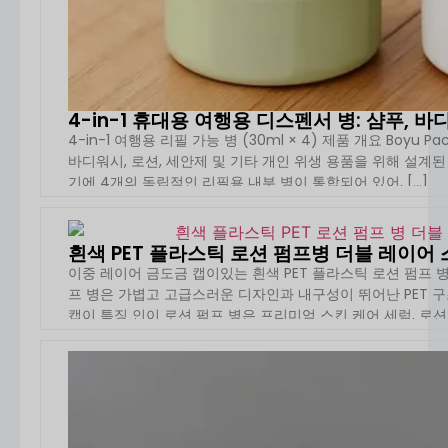
4-in-1 휴대용 여행용 디스펜서 병: 샴푸, 
4-in-1 여행용 리필 가능 병 (30ml × 4) 제품 개요 Boyu P
바디워시, 로션, 세안제 및 기타 개인 위생 용품을 위해 설계
기에 4개의 독립적인 리필용 내부 병이 통합되어 있어, […]
자세
흰색 PET 플라스틱 로션 펌프병 더블 레이어 스
이중 레이어 금도금 캡이있는 흰색 PET 플라스틱 로션 펌프 병 - 
프 병은 가볍고 고급스러운 디자인과 내구성이 뛰어난 PET 
캡이 특징 인이 로션 펌프 병은 프리미엄 스킨 케어 세럼, 로션 및
자세