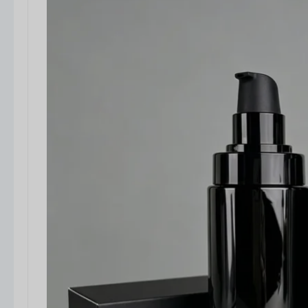
용량 범위:
출발지
5ml~200ml+
, 여행용 크기부터 풀사이즈 소
매용 포장까지 다양한 크기
기능 및 장점
에어리스 시스템은
진공 펌프 메커니즘
를 사용하여 공
기를 유입하지 않고 제품을 위로 밀어 올립니다:
정밀한 디스펜싱
제품 낭비 최소화
유통 기한 연장
위생적이고 오염 없는 사용
안전 및 신뢰성
포뮬러와 공기가 직접 접촉하지 않음
산화 및 박테리아 오염 감소
민감성, 유기농 또는 무방부제 제품에 적합
화장품 포장 안전 표준 준수
장점 및 제한 사항
장점: