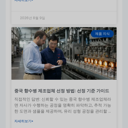
10. 생산 리드 타임
샘플 시간:
7-10일
2026년 8월 9일
곰팡이 발생:
20-25일
대량 생산:
25~35일
11. 물류 및 배송
제품 지식
유연한 배송 솔루션을 제공합니다:
특송(DHL/페덱스/UPS)
- 샘플을 위한 빠른 속도
항공 화물
- 중간 속도, 높은 비용
해상 화물
- 대량 주문에 가장 경제적
거래 조건을 사용할 수 있습니다:
EXW / FOB
12. 판매 후 서비스
중국 향수병 제조업체 선정 방법: 선정 기준 가이드
배송 전 품질 검사
직접적인 답변: 신뢰할 수 있는 중국 향수병 제조업체라
결함이 있는 제품에 대한 지원
면 자사가 수행하는 공정을 명확히 파악하고, 추적 가능
장기 고객 서비스 및 재주문 지원
한 도면과 샘플을 제공하며, 유리 성형 공정을 관리할 수
패키징 호환성을 위한 기술 지원
있어야 합니다.
13. 샘플 정책
자세히보기»