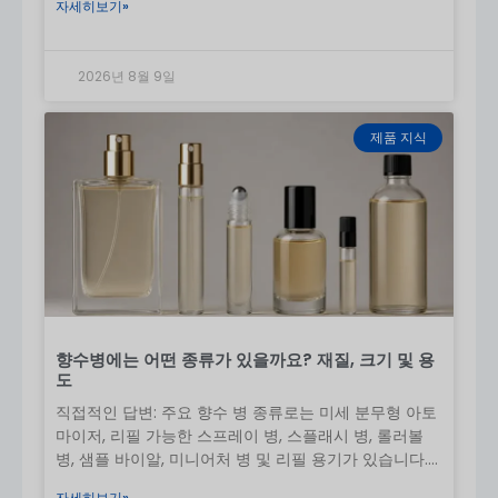
자세히보기»
민감성 또는 유기농 스킨케어
7. 용량/펌프 출력
일반적인 출력입니다:
펌프당 0.2ml - 1.0ml
2026년 8월 9일
제품 점도에 따라 맞춤 설정 가능
8. 사용자 지정 옵션
제품 지식
보이유 패키징은 완벽한 OEM/ODM 맞춤화를 지원합니
다:
색상(스프레이 코팅, 무광택, 그라데이션)
로고(실크 스크린 인쇄, 핫 스탬핑, 라벨링)
모양 및 구조(맞춤형 몰드)
펌프 유형 및 용량
포장(박스, 세트)
9. 사용자 지정 프로세스
향수병에는 어떤 종류가 있을까요? 재질, 크기 및 용
도
설계 확인(2D/3D 도면)
직접적인 답변: 주요 향수 병 종류로는 미세 분무형 아토
금형 개발(필요한 경우)
마이저, 리필 가능한 스프레이 병, 스플래시 병, 롤러볼
샘플 제작(1~3개)
병, 샘플 바이알, 미니어처 병 및 리필 용기가 있습니다.
샘플 승인
유리
대량 생산
자세히보기»