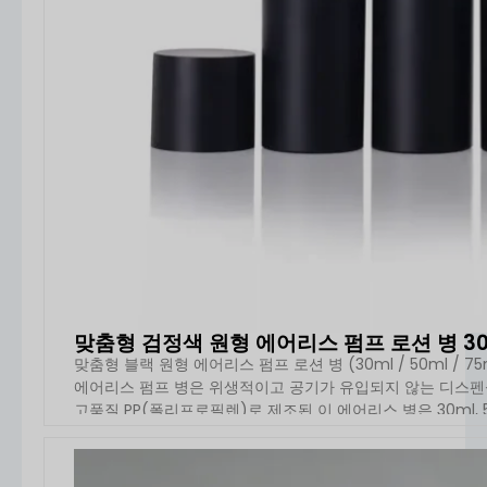
콘 씰
, 를 사용하여 공기가 용기에 유입되는 것을 방지하
는 진공 디스펜싱 메커니즘을 만듭니다.
애플리케이션 및 사용 시나리오
에어리스 펌프 병은 다음과 같은 용도로 널리 사용됩니
다:
스킨케어 제품(세럼, 로션, 크림)
노화 방지 및 활성 성분
자외선 차단제 및 의료용 스킨케어
프리미엄 코스메틱 라인
특히 다음과 같은 경우에 적합합니다.
산소에 민감한 고
부가가치 제형
.
제품 범위 및 용량
맞춤형 검정색 원형 에어리스 펌프 로션 병 30-
맞춤형 블랙 원형 에어리스 펌프 로션 병 (30ml / 50ml / 75m
보유 패키징은 다음과 같은 다양한 스타일을 제공합니
에어리스 펌프 병은 위생적이고 공기가 유입되지 않는 디스펜
다:
고품질 PP(폴리프로필렌)로 제조된 이 에어리스 병은 30ml, 50m
원통형 에어리스 병
이중벽 고급 병
에어리스 용기(크림 제품용)
자세