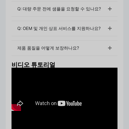
자 모두에게 적합합니다:
Q: 대량 주문 전에 샘플을 요청할 수 있나요?
문의 보내기
제품 세부 정보(용량, 소재, 색상, 수량,
사용법) 제공
견적 및 추천
요구 사항에 따라 적합한 병 유형을
Q: OEM 및 개인 상표 서비스를 지원하나요?
제안하고 가격을 책정합니다.
샘플 확인
기존 샘플을 선택하거나 사용자 지정 샘
플 요청
제품 품질을 어떻게 보장하나요?
주문 확인
사양, 아트웍, 결제 확인
생산 및 품질 점검
승인 후 대량 생산 시작
배송 및 배달
선호하는 물류 방법을 통해 상품이 배
비디오 튜토리얼
송됩니다.
3. 최소 주문 수량(MOQ)
표준 제품:
사이즈당 5,000~10,000개 주문 가능
맞춤형 몰드:
10,000개 이상
4. 재료
보유 에어리스 보틀의 일반적인 재료는 다음과 같습니
다:
PP(폴리프로필렌)
- 가볍고 내구성이 뛰어나며