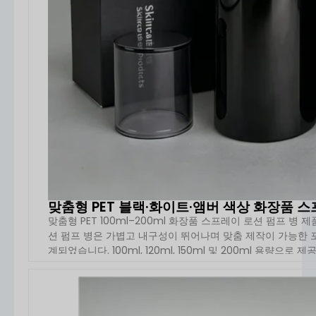
뛰어난 제품 보호
고급스럽고 전문적인 외관
정확한 용량 조절
사용자 위생 개선
제한 사항:
✘ 일반 병에 비해 높은 비용
✘ 더 복잡한 구조(더 긴 개발 시간)
✘ 매우 걸쭉하거나 입자가 큰 포뮬러에는 적합하지 않
음
보유 패키징을 선택하는 이유
강력한 사용자 지정 기능
(OEM/ODM, 신규 금형
맞춤형 PET 블랙·화이트·앰버 색상 화장품 스프
개발)
맞춤형 PET 100ml–200ml 화장품 스프레이 로션 펌프 병 제품
다양한 소재 및 장식 옵션(무광택, UV, 핫 스탬핑,
션 펌프 병은 가볍고 내구성이 뛰어나며 맞춤 제작이 가능한 포
금속화)
계되었습니다. 100ml, 120ml, 150ml 및 200ml 용량으로 
안정적인 품질 관리 및 대량 생산 경험
합니다.
유연한 MOQ 및 빠른 샘플링 지원
디자이너를 위한 전문 지원(3D 도면, 구조 최적
자세
화)