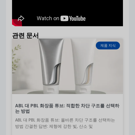
친환경적이고 널리 사용됩니다.
AS(아크릴 스티렌)
- 투명하고 고급스러운 외관
PETG
- 높은 투명도, 우수한 내화학성
권장 사항:
PP → 지속 가능성 및 비용 관리에 가장 적합
관련 문서
AS/PETG → 고급스러운 외관을 위한 개선
제품 지식
5. 용량 옵션
일반적인 크기는 다음과 같습니다:
15ml / 30ml / 50ml / 80ml / 100ml
(요청 시
맞춤 사이즈 제공)
6. 애플리케이션
에어리스 보틀은 다음과 같은 경우에 이상적입니다:
세럼
ABL 대 PBL 화장품 튜브: 적합한 차단 구조를 선택하
로션
는 방법
크림
ABL 대 PBL 화장품 튜브: 올바른 차단 구조를 선택하는
기초
방법 간결한 답변: 제형에 강한 빛, 산소 및
안티에이징 제품