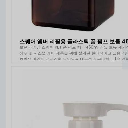
스퀘어 앰버 리필용 플라스틱 폼 펌프 보틀 45
보유 패키징 스퀘어 PET 폼 펌프 병 - 450ml 개요 보유 패키징
샴푸 및 퍼스널 케어 제품을 위해 설계된 현대적이고 실용적인
호박색 마감의 정사각형 모양으로 내구성과 우아한 [...]을 결
자세