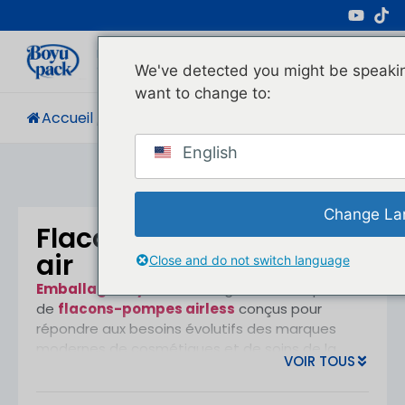
Fabricant Professionnel D'emballages
Cosmétiques
We've detected you might be speakin
want to change to:
Accueil
/
Produits
/
Flacons À Pompe Sans Air
English
Change La
Flacons à pompe sans
air
Close and do not switch language
Emballage Boyu
offre une gamme complète
de
flacons-pompes airless
conçus pour
répondre aux besoins évolutifs des marques
modernes de cosmétiques et de soins de la
VOIR TOUS
peau. Ces flacons sont conçus pour protéger les
formules sensibles tout en améliorant les