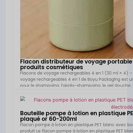
Flacon distributeur de voyage portable 
produits cosmétiques
Flacons de voyage rechargeables 4 en 1 (30 ml × 4) – 
voyage rechargeables 4 en 1 de Boyu Packaging est 
pour le shampoing, l’après-shampoing, le gel douche, la
produits de soins personnels. Composé de quatre flac
dans un seul contenant portable, il […]
VOIR L
Bouteille pompe à lotion en plastique 
plaqué or 60-200ml
Flacon pompe à lotion en plastique PET blanc avec b
produit Le flacon pompe à lotion en plastique PET blan