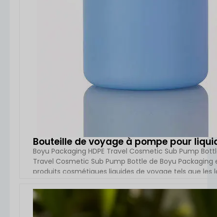
Bouteille de voyage à pompe pour liqu
Boyu Packaging HDPE Travel Cosmetic Sub Pump Bottle
Travel Cosmetic Sub Pump Bottle de Boyu Packaging e
produits cosmétiques liquides de voyage tels que les l
de soins personnels. Entièrement fabriquée en plastique
légère et robuste, offrant [...]
VOIR L