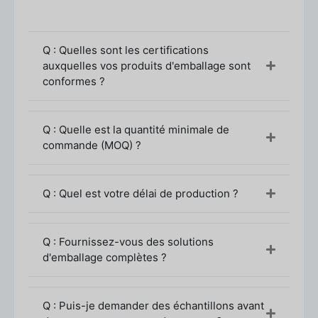
Q : Quelles sont les certifications
auxquelles vos produits d'emballage sont
conformes ?
Q : Quelle est la quantité minimale de
commande (MOQ) ?
2. Comment acheter auprès de Boyu
Packaging
Q : Quel est votre délai de production ?
Achat de
Emballage Boyu
est simple et
convient aussi bien aux débutants qu'aux
Q : Fournissez-vous des solutions
acheteurs expérimentés :
d'emballage complètes ?
Envoyer une demande de
renseignements
Fournir des détails sur le
produit (capacité, matériau, couleur,
Q : Puis-je demander des échantillons avant
quantité, utilisation)