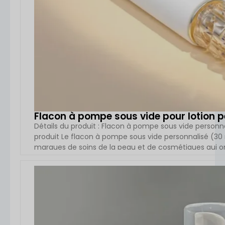
Flacon à pompe sous vide pour lotion p
Détails du produit : Flacon à pompe sous vide personna
produit Le flacon à pompe sous vide personnalisé (30
marques de soins de la peau et de cosmétiques qui o
dosage contrôlé. Grâce à son système de pompe à vide
formule avec l'air tout en offrant une expérience utilis
VOIR L