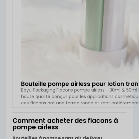
Bouteille pompe airless pour lotion tr
Boyu Packaging Flacons pompe airless - 30ml & 50ml 
haute qualité conçus pour les applications cosmétique
ces flacons ont une forme ronde et sont entièrement f
collerette et la base). Chaque lot est conditionné dans 
Comment acheter des flacons à
VOIR L
pompe airless
Bouteilles à pompe sans air de Boyu