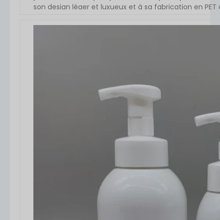
son design léger et luxueux et à sa fabrication en PE
double couche, ce flacon-pompe pour lotion est parfait 
VOIR L