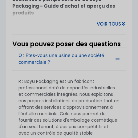
Packaging - Guide d'achat et aperçu des
produits
VOIR TOUS
1. Qu'est-ce qu'un flacon pompe airless ?
Les flacons-pompes airless sont des emballages
cosmétiques de pointe conçus pour
protéger
Vous pouvez poser des questions
les formules de l'exposition à l'air
, Ils
garantissent une meilleure stabilité, une durée
Q : Êtes-vous une usine ou une société
de conservation plus longue et une distribution
commerciale ?
hygiénique. Ils sont largement utilisés dans les
produits de soins de la peau et les produits de
R : Boyu Packaging est un fabricant
soins personnels de qualité supérieure.
professionnel doté de capacités industrielles
et commerciales intégrées. Nous exploitons
nos propres installations de production tout en
offrant des services d'approvisionnement à
l'échelle mondiale. Cela nous permet de
fournir des solutions d'emballage cosmétique
d'un seul tenant, à des prix compétitifs et
avec un contrôle de qualité stable.