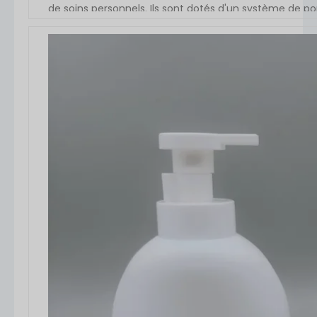
de soins personnels. Ils sont dotés d'un système de 
mousse riche pour une meilleure expérience de l'utili
200ml, [...]
VOIR L