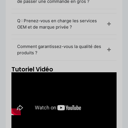
de passer une commande en gros ?
Devis et recommandation
Nous vous
suggérons des types de bouteilles adaptés
et vous envoyons des prix en fonction de
Q : Prenez-vous en charge les services
vos besoins.
OEM et de marque privée ?
Confirmation de l'échantillon
Choisissez
des échantillons existants ou demandez
des échantillons personnalisés
Comment garantissez-vous la qualité des
Confirmation de commande
Confirmer
produits ?
les spécifications, la maquette et le
paiement
Production et contrôle de la qualité
La
Tutoriel Vidéo
production de masse commence après
l'approbation
Expédition et livraison
Les marchandises
sont expédiées par la méthode logistique
de votre choix
3. Quantité minimale de commande (MOQ)
Produits standard :
5 000 - 10 000 pièces
par taille