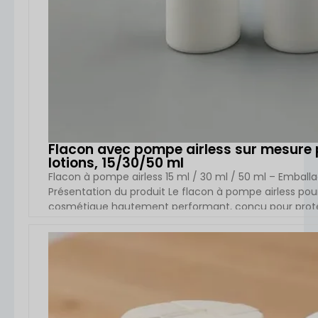
Flacon avec pompe airless sur mesure 
lotions, 15/30/50 ml
Flacon à pompe airless 15 ml / 30 ml / 50 ml – Emba
Présentation du produit Le flacon à pompe airless pou
cosmétique hautement performant, conçu pour protége
l’air et de toute contamination. Grâce à un système de d
fluide, hygiénique et contrôlée du produit […]
VOIR L