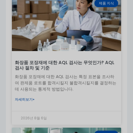
제품 지식
예, 다음을 제공합니다.
무료 표준 샘플
를 사용하여 대량
주문하기 전에 평가할 수 있습니다(배송비는 고객이 부
담).
For
맞춤형 디자인
, 를 보내주시면 고객의 사양에 따라
샘플을 제작하여 대량 생산을 시작하기 전에 승인을 위
해 보내드립니다. 또한 다음을 제공합니다.
러쉬 샘플 서
비스
를 클릭하여 필요한 경우 더 빠르게 처리할 수 있습
니다.
화장품 포장재에 대한 AQL 검사는 무엇인가? AQL
자주 묻는 질문(FAQ)
검사 절차 및 기준
질문: 크림 튜브의 크기와 모양을 사용자 지정할 수 있나
화장품 포장재에 대한 AQL 검사는 특정 표본을 조사하
요?
여 완제품 로트를 합격시킬지 불합격시킬지를 결정하는
A: 예, 전체
사용자 지정
의
크기
,
모양
, 및
디자인
크림 튜
데 사용되는 통계적 방법입니다.
브를 만들 수 있습니다. 독특한 모양을 원하든 특별한 기
자세히보기»
능을 원하든, 고객과 협력하여 비전을 실현할 수 있도록
도와드립니다.
2026년 8월 6일
Q: 친환경 포장 옵션을 제공하나요?
A: 물론입니다! 우리는 다음을 제공합니다.
친환경 옵션
,
다음을 포함합니다.
PCR 플라스틱
그리고
생분해성
지