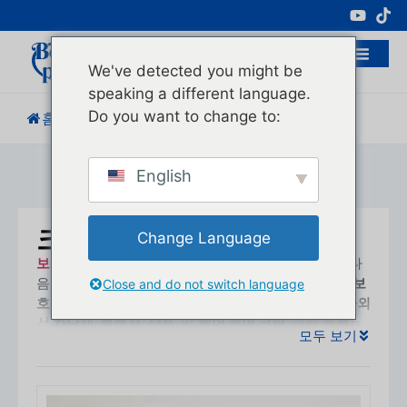
전문 화장품 포장 제조업체
We've detected you might be
speaking a different language.
Do you want to change to:
홈
/
제품
/
크림 튜브
English
크림 튜브
Change Language
보유 패키징
다양한 화장품을 제공합니다.
크림 튜브
다
음을 제공하도록 설계되었습니다.
편리함
,
세련된
, 및
보
Close and do not switch language
호
스킨케어 제품을 위한 포장. 적합한 대상
보습제
,
자외
선 차단제
,
클렌저
,
샴푸
, 및
헤어 케어 크림
, 크림 튜브는
모두 보기
두 가지 모두에 탁월한 선택입니다.
럭셔리 브랜드
그리
고
일상적인 사용
제품.
소재 및 내구성: