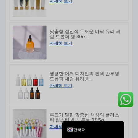
자세히 보기
맞춤형 점진적 두꺼운 바닥 유리 세
럼 드롭퍼 병 30ml
자세히 보기
Deutsch
Français
العربية
평평한 어깨 디자인의 흰색 반투명
드롭퍼 세럼 유리병
日本語
10/30/50/60/80/100ml
자세히 보기
Italiano
Русский
Español de Argentina
후크가 달린 맞춤형 색상의 플라스
English
틱 립스틱 호스 튜브 8/15g
자세히 보기
한국어