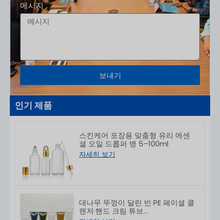
메시지
보내기
인기 제품
스킨케어 포장용 맞춤형 유리 에센
셜 오일 드롭퍼 병 5–100ml
자세히 보기
대나무 뚜껑이 달린 빈 PE 페이셜 클
렌저·핸드 크림 튜브
50/80/100/150g