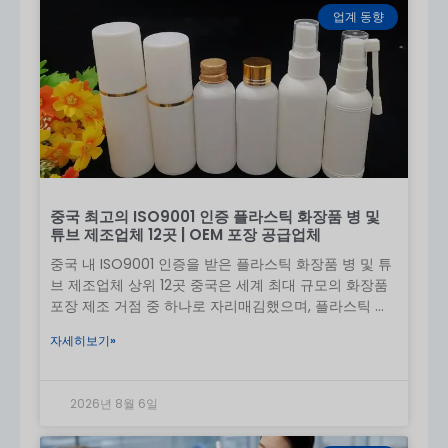
업계 동향
리드 타임은 디자인의 복잡성과 주문 규모에 따라 달라
집니다. 긴급 주문도 가능합니다. 자세한 내용은 문의하
세요.
품질 보증
보유 패키징은 모든 크림 튜브 주문에 대해 프리미엄 품
질을 보장합니다:
중요 무결성
: 다음과 같은 고품질 플라스틱만 사용
중국 최고의 ISO9001 인증 플라스틱 화장품 병 및
합니다.
LDPE
,
HDPE
, 및
PCR 플라스틱
를 사용하
튜브 제조업체 12곳 | OEM 포장 공급업체
여 제품의 내구성과 기능을 보장합니다.
중국 내 ISO9001 인증을 받은 플라스틱 화장품 병 및 튜
장식 정밀도
: 여부
실크 인쇄
,
핫 스탬핑
,
호일 스탬
브 제조업체 상위 12곳 중국은 세계 최대 규모의 화장품
핑
, 또는
라벨링
, 각 튜브에 정확하고 고품질의 장
포장 제조 거점 중 하나로 자리매김했으며, 플라스틱 제
식을 보장합니다.
품을 공급하고 있습니다.
자세히보기»
최종 검사
: 각 배치마다 엄격한 품질 검사를 거쳐
모든 튜브가 일관성, 내구성 및 디자인에 대한 당
사의 높은 기준을 충족하는지 확인합니다.
2026년 8월 6일
샘플 정책