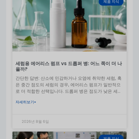
제품 지식
속 가능한 패키징에 대한 증가하는 수요를 충족하기 위
한 소재입니다.
질문: 주문을 받는 데 얼마나 걸리나요?
A: 일반적인 제작 시간은 다음과 같습니다.
20-35일
, 주
문 규모와 맞춤 설정에 따라 다릅니다. 긴급한 주문의 경
우 긴급 생산이 가능합니다. 구체적인 일정은 문의해 주
세요.
질문: 크림 튜브에는 어떤 장식 옵션을 사용할 수 있나요?
세럼용 에어리스 펌프 vs 드롭퍼 병: 어느 쪽이 더 나
을까?
A: 다음과 같은 다양한 장식 방법을 제공합니다.
실크 인
쇄
,
핫 스탬핑
,
호일 스탬핑
, 및
친환경 라벨링
. 이러한 옵
간단한 답변: 산소에 민감하거나 오염에 취약한 세럼, 혹
션을 사용하면 크림 튜브를 맞춤 설정하고 브랜드 이미
은 중간 점도의 세럼의 경우, 에어리스 펌프가 일반적으
지를 향상시킬 수 있습니다.
로 더 적합한 선택입니다. 드롭퍼 병은 점도가 낮은 세럼
에 주로 적합하며,
질문: 시험 운영을 위해 소량을 주문할 수 있나요?
자세히보기»
A: 일반적으로 MOQ는
5,000대
, 에 대해 논의할 수 있습
니다.
소규모 평가판 실행
스타트업이나 특수 프로젝트
에 적합합니다. 옵션을 논의하려면 문의해 주세요.
2026년 8월 6일
구매자를 위한 주요 팁
제품 지식