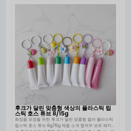
상
,
모양
, 및
장식
. 필요 여부
실크 인쇄
,
핫 스탬핑
,
호일
기농 및 럭셔리 스킨케어 브랜드에 탁월한 선택입니다.
스탬핑
, 또는
친환경 라벨
, 브랜드 아이덴티티를 반영하
[…] 용량을 선택할 수 있습니다.
자세히 보기
고 진열대에서 돋보일 수 있는 독특한 패키징을 만들 수
있도록 도와드립니다.
보유 패키징의 크림 튜브는 다음과 같은 완벽한 조화를
이룹니다.
기능
그리고
우아함
, 스킨케어 제품에 소비자
에게 실용적이면서 시각적으로도 매력적인 패키징 솔루
션을 제공합니다. 브랜드 가치를 높이고 제품 프레젠테
이션을 개선하려면 당사를 선택하세요.
후크가 달린 맞춤형 색상의 플라스틱 립
스틱 호스 튜브 8/15g
화장품 포장을 위한 후크가 달린 맞춤형 컬러 플라스틱
립스틱 호스 튜브 8g/15g 제품 소개 항저우 보유 패키징