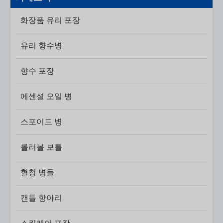
화장품 유리 포장
유리 향수병
향수 포장
에센셜 오일 병
스포이드 병
롤러볼 보틀
혈청 병​들
캔들 항아리