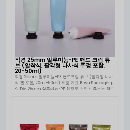
직경 25mm 알루미늄-PE 핸드 크림 튜
브 (압착식, 팔각형 나사식 뚜껑 포함,
20-50ml)
직경 25mm 알루미늄-PE 핸드크림 튜브 (팔각형 나사
식 캡 포함, 20ml–50ml) 제품 개요 Boyu Packaging
의 Dia 25mm 알루미늄-PE 화장품 스퀴즈 튜브는 핸드
크림, 아이 크림, 로션 및 기타 반점성 스킨케어 제품을
위해 설계된 프리미엄 포장 솔루션입니다. 20ml에서
50ml까지의 컴팩트한 용량 범위를 갖춘 이 튜브는 내구
자세히 보기
성이 뛰어난 다층 […]