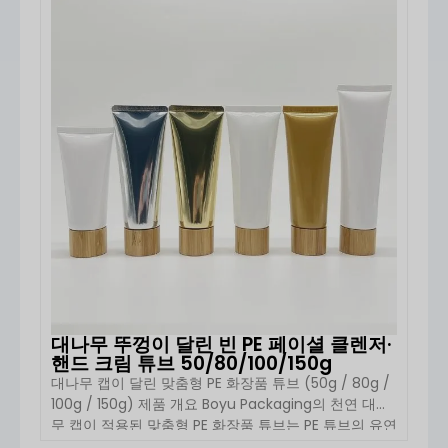
우리의
크림 튜브
는 다음에서 만들어집니다.
고품질 플
라스틱
, 다음을 포함합니다.
LDPE
,
HDPE
, 및
PCR(소비
자 사용 후 재활용) 플라스틱
, 로 제작되어 내구성과 사
용 편의성이 뛰어납니다. 소재의 유연한 특성으로 인해
쉽게 디스펜싱할 수 있어 다음과 같은 용도에 이상적입
니다.
데일리 스킨케어
그리고
화장품 제형
. 또한 다음을
제공합니다.
친환경 옵션
를 통해 지속 가능한 포장 관행
에 부합하도록 합니다.
애플리케이션 및 사용법:
보유 패키징의 크림 튜브는 다음과 같은 다양한 퍼스널
케어 제품에 적합합니다.
페이스 크림
,
바디 로션
,
자외선
차단 로션
,
쉐이빙 크림
, 그리고 심지어
헤어 케어 트리트
먼트
. 를 시작하든
럭셔리 스킨케어 라인
,
스파 제품
, 또는
합리적인 가격의 데일리 크림
, 튜브는 소매점이나 스파
환경에서 고객을 유치할 수 있는 실용성과 시각적 매력
대나무 뚜껑이 달린 빈 PE 페이셜 클렌저·
을 제공합니다.
핸드 크림 튜브 50/80/100/150g
대나무 캡이 달린 맞춤형 PE 화장품 튜브 (50g / 80g /
사용자 지정 옵션:
100g / 150g) 제품 개요 Boyu Packaging의 천연 대나
우리의
OEM/ODM
서비스를 통해 다음과 같은 측면에
무 캡이 적용된 맞춤형 PE 화장품 튜브는 PE 튜브의 유연
서 크림 튜브를 완벽하게 맞춤화할 수 있습니다.
크기
,
색
성과 대나무 캡의 고급스러운 외관을 결합하여, 천연, 유