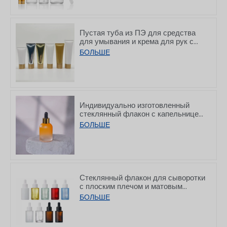
объемом 5–100 мл
Пустая туба из ПЭ для средства
для умывания и крема для рук с
бамбуковыми крышками,
БОЛЬШЕ
50/80/100/150 г
Индивидуально изготовленный
стеклянный флакон с капельницей
и постепенно утолщающимся дном
БОЛЬШЕ
для сывороток, 30 мл
Стеклянный флакон для сыворотки
с плоским плечом и матовым
белым покрытием, с капельницей,
БОЛЬШЕ
объемом 10/30/50/60/80/100 мл