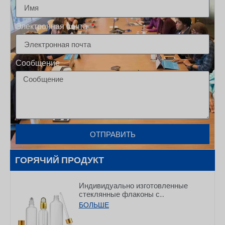
Электронная почта
Сообщение
ОТПРАВИТЬ
ГОРЯЧИЙ ПРОДУКТ
Индивидуально изготовленные
стеклянные флаконы с
капельницей для эфирных масел,
БОЛЬШЕ
предназначенные для упаковки
средств по уходу за кожей,