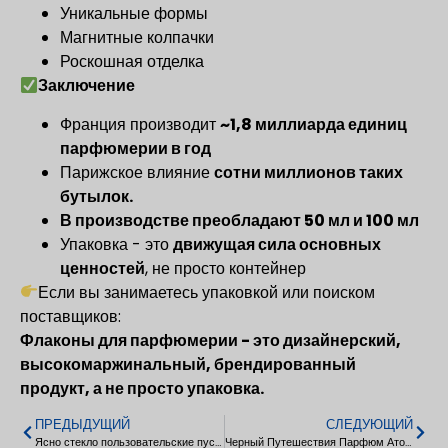
Уникальные формы
Магнитные колпачки
Роскошная отделка
Заключение
Франция производит
~1,8 миллиарда единиц
парфюмерии в год
Парижское влияние
сотни миллионов таких
бутылок.
В производстве преобладают 50 мл и 100 мл
Упаковка - это
движущая сила основных
ценностей
, не просто контейнер
Если вы занимаетесь упаковкой или поиском
поставщиков:
Флаконы для парфюмерии - это дизайнерский,
высокомаржинальный, брендированный
продукт, а не просто упаковка.
ПРЕДЫДУЩИЙ
СЛЕДУЮЩИЙ
Ясно стекло пользовательские пустой парфюм стеклянная бутылка 30 мл
Черный Путешествия Парфюм Атомайзер Мини Парфюм Спрей Бутылка 8 мл