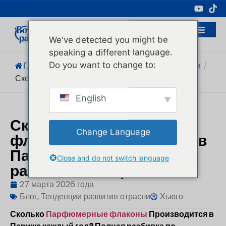
Профессиональный Производитель
Косметической Упаковки
We've detected you might be
speaking a different language.
Do you want to change to:
Главная
/
Блог
/
Тенденции Развития Отрасли
/
Сколько Парфюмерных Флаконов...
English
Сколько парфюмерных
Change Language
флаконов производится в
Париже в год? Полная
Close and do not switch language
разбивка по отраслям
27 марта 2026 года
Блог
,
Тенденции развития отрасли
Хьюго
Сколько
Парфюмерные флаконы
Производится в