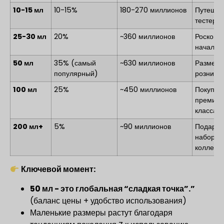
10-15 мл
10-15%
180-270 миллионов
Путешес
тестеры
25-30 мл
20%
~360 миллионов
Роскошь
начальн
50 мл
35% (самый
~630 миллионов
Размер 
популярный)
розничн
100 мл
25%
~450 миллионов
Покупат
премиум
класса
200 мл+
5%
~90 миллионов
Подаро
наборы,
коллекц
Ключевой момент:
50 мл - это глобальная “сладкая точка”.”
(баланс цены + удобство использования)
Маленькие размеры растут благодаря