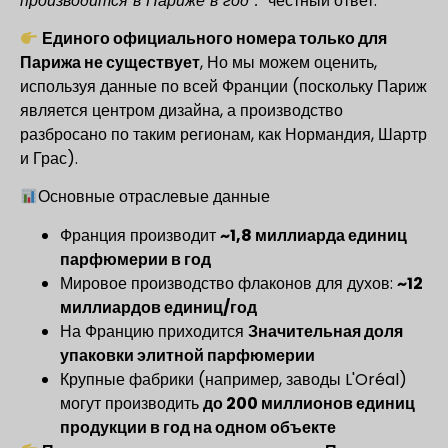
производится в Париже в год”.”
честный ответ:
Единого официального номера только для
Парижа не существует
, Но мы можем оценить,
используя данные по всей Франции (поскольку Париж
является центром дизайна, а производство
разбросано по таким регионам, как Нормандия, Шартр
и Грас).
Основные отраслевые данные
Франция производит
~1,8 миллиарда единиц
парфюмерии в год
Мировое производство флаконов для духов:
~12
миллиардов единиц/год
На Францию приходится
Значительная доля
упаковки элитной парфюмерии
Крупные фабрики (например, заводы L'Oréal)
могут производить
до 200 миллионов единиц
продукции в год на одном объекте