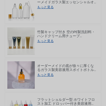
ーメイドガラス製エッセンシャルオ
イルドロッパーボトル 5～100ml
もっと見る
竹製キャップ付き 空のPE製洗顔料・
ハンドクリーム用チューブ
50/80/100/150g
もっと見る
オーダーメイドの底が徐々に厚くな
るガラス製美容液用スポイトボトル
30ml
もっと見る
フラットショルダー型 ホワイトフロ
スト加工 ドロッパー付き美容液用ガ