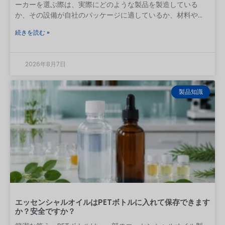
ーカーを選ぶ際は、実際にどのような製品を製造している
か、その設備が自社のパッケージに適しているか、材料や重
要寸法をどのように管理しているか、そして承認済みのサン
続きを読む »
プルを量産で再現できるかを確認してください。証明書、見
積書、工場の動画、あるいは低価格などは有用な証拠となり
ますが、それだけでは不十分です。 中国からの初回発注にお
2026年8月7日
いて、実用的な手順は次の通りです。パッケージの仕様を定
義し、適切な製造プロセスを有する工場を候補に絞り込み、
経営体制と品質管理体制を確認し、量産を反映したサンプル
製品知識
をテストし、検査基準に合意した上で、管理された状態で初
回発注を行います。本ガイドでは、各段階でバイヤーが何を
要求すべきかを解説します。目次 1 はじめに
エッセンシャルオイルはPETボトルに入れて保存できます
か？安全ですか？