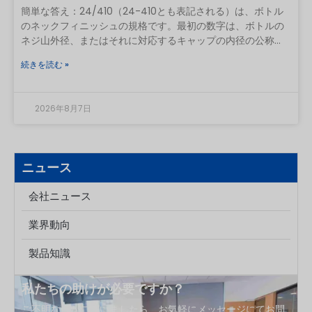
簡単な答え：24/410（24-410とも表記される）は、ボトル
のネックフィニッシュの規格です。最初の数字は、ボトルの
ネジ山外径、またはそれに対応するキャップの内径の公称直
径（ミリメートル単位）を表します。 2番目の数字は、標準
続きを読む »
化された連続ねじ仕上げシリーズ（ねじの形状とネックの高
さ）を示しています。24/410のボトルには、24/410のポン
プ、スプレー、またはキャップを組み合わせるべきですが、
2026年8月7日
このコードだけでは、漏れのない市販パッケージが保証され
るわけではありません。 24/410を分数として解釈しないでく
ださい。これは、内径が24 mm、全長が410 mm、あるい
はねじ径が4.10 mmであることを意味するものではありませ
ニュース
ん。これは、容器とキャップを組み合わせるために使用され
る、2つの要素からなる包装規格です。何
会社ニュース
業界動向
製品知識
私たちの助けが必要ですか？
ご不明な点がございましたら、お気軽にメッセージにてお問