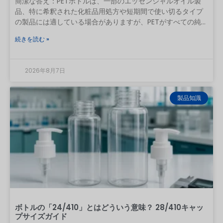
簡潔な答え：PETボトルは、一部のエッセンシャルオイル製
品、特に希釈された化粧品用処方や短期間で使い切るタイプ
の製品には適している場合がありますが、PETがすべての純粋
なエッセンシャルオイルと普遍的に互換性があるとは見なす
続きを読む »
べきではありません。希釈されていないエッセンシャルオイ
ルの長期保存には、密閉性の高いアンバーガラス瓶が依然と
して無難な第一の選択肢です。 PETの使用を検討しているブ
2026年8月7日
ランドは、キャップ、ライナー、レデューサー、ポンプ、ス
プレーノズル、ディップチューブ、装飾、ラベルの接着剤な
ど、製造パッケージ一式を揃えた状態で、実際の精油または
製品知識
完成した処方をテストする必要があります。実用的なルール
として、「PET」とは樹脂の種類を示すものであり、互換性の
最終的な結果を保証するものではありません。 精油の種類、
濃度、接触時間、温度、ボトルにかかる応力、キャップの材
質、製造品質などによって、結果は異なる可能性がありま
す。内容は以下の通りです。
ボトルの「24/410」とはどういう意味？ 28/410キャッ
プサイズガイド