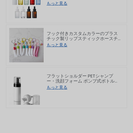
ラス瓶 10/30/50/60/80/100ml
もっと見る
フック付きカスタムカラーのプラス
チック製リップスティックホースチ
ューブ 8/15g
もっと見る
フラットショルダー PETシャンプ
ー・洗顔フォーム ポンプ式ボトル
150/200ml
もっと見る