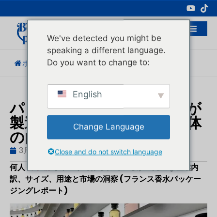
化粧品包装の専門メーカー
We've detected you might be
speaking a different language.
Do you want to change to:
ホーム
/
ブログ
/
業界動向
/
香水瓶の数...
English
パリでは年間何本の香水瓶が
製造されているか？業界全体
Change Language
の内訳
3月 27, 2026
ブログ
,
業界動向
ヒューゴ
Close and do not switch language
何人
香水瓶
毎年パリで作られているか？完全な産業内
訳、サイズ、用途と市場の洞察 (フランス香水パッケー
ジングレポート)