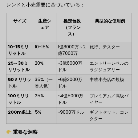
レンドと小売需要に基づいている：
サイズ
生産シ
推定台数
典型的な使用例
ェア
（フラン
ス）
10-15ミリ
10-15%
1億8000万～2
旅行、テスター
リットル
億7000万
25～30ミ
20%
~3億6000万
エントリーレベルの
リリットル
ドル
ラグジュアリー
50ミリリッ
35%（一
~6億3000万
中核小売店の規模
トル
番人気）
ドル
100ミリリ
25%
~4億5000万
プレミアム／高級バ
ットル
ドル
イヤー
200ml以上
5%
~9000万ドル
ギフトセット、コレ
クター
重要な洞察