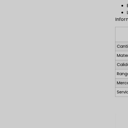
Infor
Cant
Mater
Cali
Rang
Merc
Servi