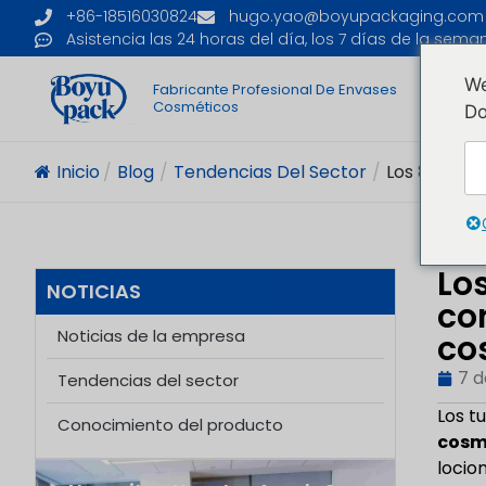
+86-18516030824
hugo.yao@boyupackaging.com
Asistencia las 24 horas del día, los 7 días de la sema
We
Fabricante Profesional De Envases
I
Cosméticos
Do
Inicio
/
Blog
/
Tendencias Del Sector
/
Los 8 Mejor
Lo
NOTICIAS
co
Noticias de la empresa
co
7 
Tendencias del sector
Los t
Conocimiento del producto
cosm
locio