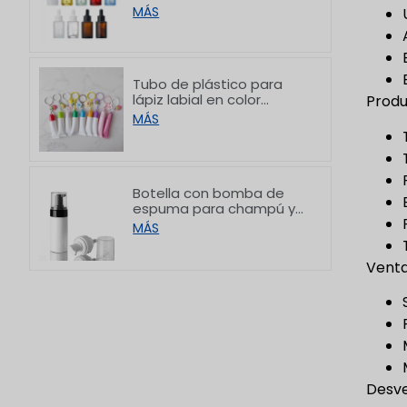
hombro plano y acabado
MÁS
esmerilado blanco, de
10/30/50/60/80/100 ml
Tubo de plástico para
lápiz labial en color
Produ
personalizado con
MÁS
gancho, 8/15 g
Botella con bomba de
espuma para champú y
limpiador facial de PET
MÁS
con hombro plano,
150/200 ml
Venta
Desve