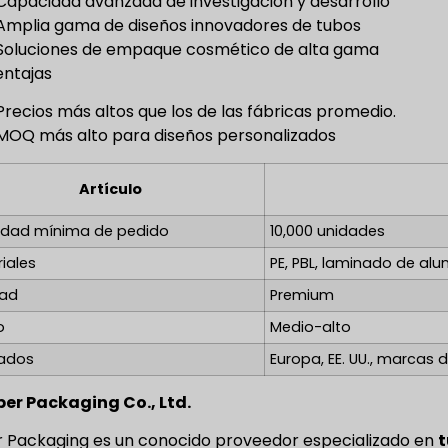
Capacidad avanzada de investigación y desarrollo
Amplia gama de diseños innovadores de tubos
Soluciones de empaque cosmético de alta gama
ntajas
Precios más altos que los de las fábricas promedio.
MOQ más alto para diseños personalizados
Artículo
idad mínima de pedido
10,000 unidades
iales
PE, PBL, laminado de alu
dad
Premium
o
Medio-alto
ados
Europa, EE. UU., marcas d
ber Packaging Co., Ltd.
 Packaging es un conocido proveedor especializado en
t