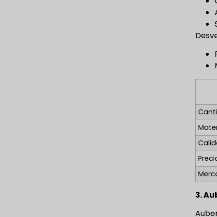
Desve
Cant
Mater
Cali
Preci
Merc
3. Au
Auber