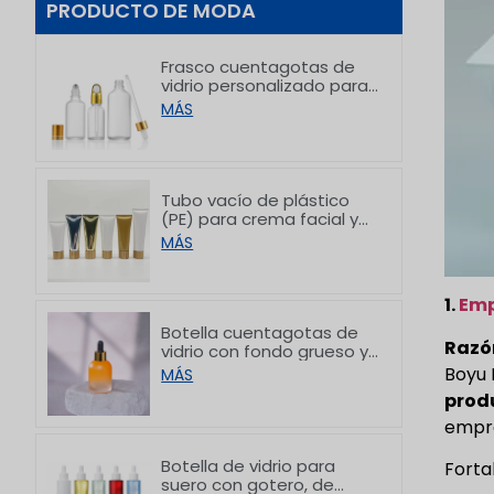
PRODUCTO DE MODA
Frasco cuentagotas de
vidrio personalizado para
aceites esenciales, ideal
MÁS
para el empaque de
productos para el
cuidado de la piel, de 5 a
100 ml
Tubo vacío de plástico
(PE) para crema facial y
crema de manos con
MÁS
tapas de bambú, de
50/80/100/150 g
1.
Em
Botella cuentagotas de
Razó
vidrio con fondo grueso y
diseño gradual
Boyu 
MÁS
personalizada, de 30 ml
produ
empre
Botella de vidrio para
Forta
suero con gotero, de