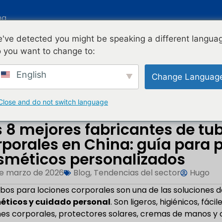
na
've detected you might be speaking a different langua
NICIO
PRODUCTOS
BLOG
ACERCA DE 
 you want to change to:
English
Change Languag
es Productos Para El Cuerpo...
Close and do not switch language
s 8 mejores fabricantes de tu
rporales en China: guía para 
sméticos personalizados
de marzo de 2026
Blog
,
Tendencias del sector
Hugo
ubos para lociones corporales son una de las soluciones 
éticos y cuidado personal
. Son ligeros, higiénicos, fá
nes corporales, protectores solares, cremas de manos y c