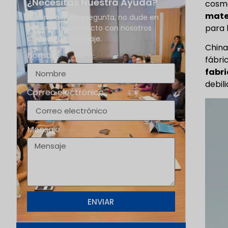
¿Necesitas Nuestra Ayuda?
cosmé
mate
Si tiene alguna pregunta, no dude en
para 
ponerse en contacto con nosotros
dejando un mensaje.
China
Nombre
fábri
fabri
debil
Correo electrónico
Mensaje
ENVIAR