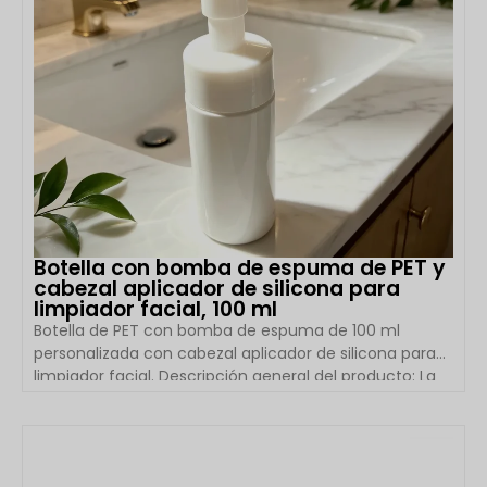
Botella con bomba de espuma de PET y
cabezal aplicador de silicona para
limpiador facial, 100 ml
Botella de PET con bomba de espuma de 100 ml
personalizada con cabezal aplicador de silicona para
limpiador facial. Descripción general del producto: La
botella de PET con bomba de espuma de 100 ml y
cabezal aplicador de silicona de Boyu Packaging está
diseñada para marcas modernas de limpieza facial y
VER DETALLES
cuidado de la piel. Al combinar un frasco ligero de PET