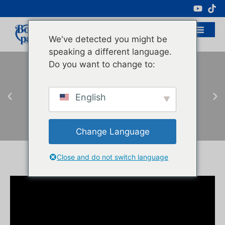
Fabricante Profesional De Envases
Cosméticos
We've detected you might be
speaking a different language.
Do you want to change to:
English
Change Language
Close and do not switch language
Haga
clic
aquí