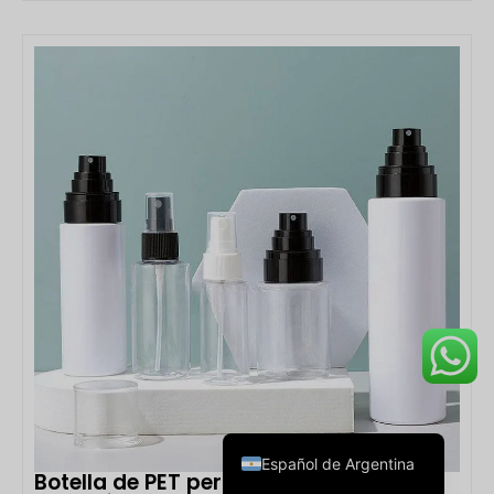
para muestras de perfume es esencial para las
marcas de fragancias, los fabricantes de cosméticos,
las campañas promocionales y las colecciones de
VER DETALLES
tamaño de viaje. Los frascos rociadores de plástico
personalizados para perfumes de 2 ml, 3 ml y 5 ml de
Boyu Packaging están diseñados para ofrecer
muestras de fragancias de manera práctica, al
tiempo que mantienen una apariencia de alta calidad.
Deutsch
Fabricados con material duradero […]
Français
العربية
한국어
日本語
Italiano
Русский
English
Español de Argentina
Botella de PET personalizada para