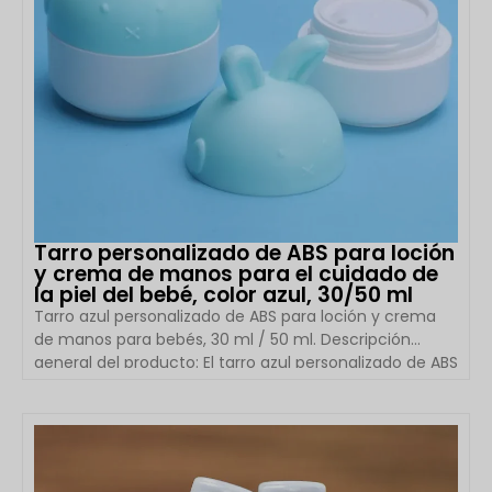
Tarro personalizado de ABS para loción
y crema de manos para el cuidado de
la piel del bebé, color azul, 30/50 ml
Tarro azul personalizado de ABS para loción y crema
de manos para bebés, 30 ml / 50 ml. Descripción
general del producto: El tarro azul personalizado de ABS
para loción y crema de manos para bebés de Boyu
Packaging está diseñado para productos de alta gama
para el cuidado de la piel y el cuidado personal.
VER DETALLES
Disponible en 30 ml y 50 ml, este elegante frasco
cosmético redondo combina una carcasa exterior de