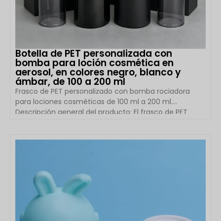
Botella de PET personalizada con
bomba para loción cosmética en
aerosol, en colores negro, blanco y
ámbar, de 100 a 200 ml
Frasco de PET personalizado con bomba rociadora
para lociones cosméticas de 100 ml a 200 ml.
Descripción general del producto: El frasco de PET
vacío personalizado con bomba rociadora para
lociones cosméticas de Boyu Packaging está diseñado
para marcas de cuidado de la piel, cuidado personal y
VER DETALLES
belleza que requieren envases ligeros, duraderos y
personalizables. Disponible en 100 ml, 120 ml, 150 ml y
200 ml, este frasco redondo de PET está disponible en
varios colores, incluyendo transparente, blanco, […]