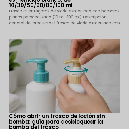
10/30/50/60/80/100 ml
Frasco cuentagotas de vidrio esmerilado con hombros
planos personalizado (10 ml–100 ml) Descripción
general del producto El frasco de vidrio esmerilado con
hombros planos de Boyu Packaging está diseñado
para marcas de cosméticos y cuidado de la piel de
alta gama que buscan envases elegantes, funcionales
VER DETALLES
y personalizables. Disponible en 10 ml, 30 ml, 50 ml, 60
ml, 80 ml y 100 ml, esta colección presenta una silueta
limpia de hombro plano, vidrio cosmético de alta
calidad, […]
Cómo abrir un frasco de loción sin
bomba: guía para desbloquear la
bomba del frasco