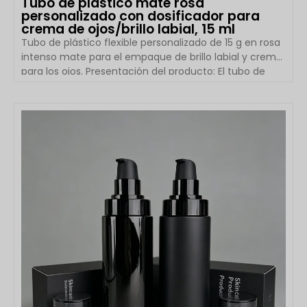
Tubo de plástico mate rosa
personalizado con dosificador para
crema de ojos/brillo labial, 15 ml
Tubo de plástico flexible personalizado de 15 g en rosa
intenso mate para el empaque de brillo labial y crema
para los ojos. Presentación del producto: El tubo de
plástico flexible de 15 g en rosa intenso mate es una
solución de empaque cosmético ligera y práctica,
diseñada para brillo labial, crema para los ojos, loción y
VER DETALLES
otros productos de belleza. Fabricado con plástico PE
de alta calidad, este tubo flexible ofrece una
excelente flexibilidad, […]