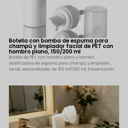
Botella con bomba de espuma para
champú y limpiador facial de PET con
hombro plano, 150/200 ml
Botella de PET con hombro plano y bomba
dosificadora de espuma para champú y limpiador
facial, personalizada, de 150 ml/200 ml. Presentación
del producto: La botella de PET con hombro plano y
bomba dosificadora de espuma, personalizada, de
Hangzhou Boyu Packaging está diseñada para marcas
VER DETALLES
modernas de cuidado de la piel y cuidado personal.
Con un diseño limpio de hombros planos, un cuerpo
de PET liviano y un sistema de bomba de espuma de
alta calidad, esta solución de empaque es ideal para
limpiadores faciales, […]