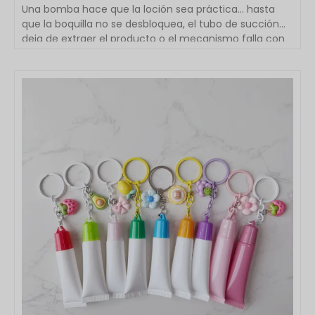
Una bomba hace que la loción sea práctica… hasta
que la boquilla no se desbloquea, el tubo de succión
deja de extraer el producto o el mecanismo falla con
la loción aún dentro. La forma correcta de abrir el
envase depende de qué es lo que realmente está
atascado: el actuador de bloqueo, el cierre roscado o
VER DETALLES
el propio mecanismo de la bomba. Respuesta rápida:
Si necesitas abrir […]