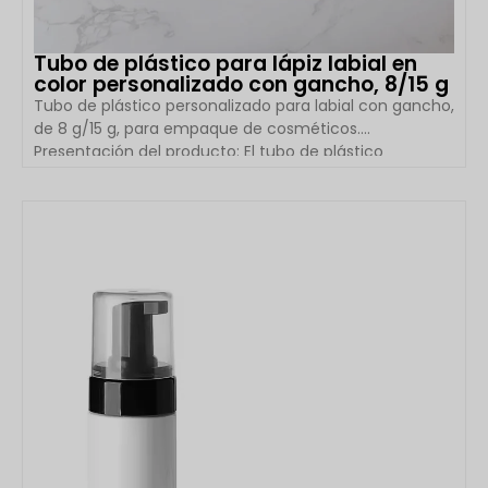
Tubo de plástico para lápiz labial en
color personalizado con gancho, 8/15 g
Tubo de plástico personalizado para labial con gancho,
de 8 g/15 g, para empaque de cosméticos.
Presentación del producto: El tubo de plástico
personalizado para labial con gancho de Hangzhou
Boyu Packaging es una solución de empaque portátil e
innovadora diseñada para labiales líquidos, brillos
VER DETALLES
labiales, bálsamos labiales y otros productos de
belleza. Cuenta con una estructura compacta de 19
mm de diámetro y un práctico gancho para colgar […]