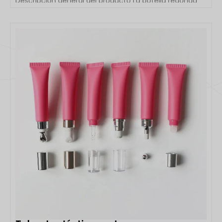
Descripción general del producto La botella redonda
negra personalizada con bomba airless de Boyu
Packaging está diseñada para productos de cuidado
de la piel de alta gama que requieren una
VER DETALLES
dispensación higiénica y sin contacto con el aire.
Fabricado con PP (polipropileno) de alta calidad, este
frasco sin aire está disponible en capacidades de 30
ml, 50 ml, 75 ml y 100 ml. Su […]