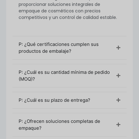
proporcionar soluciones integrales de
empaque de cosméticos con precios
competitivos y un control de calidad estable.
P: ¿Qué certificaciones cumplen sus
productos de embalaje?
P: ¿Cuál es su cantidad mínima de pedido
(MOQ)?
El MOQ puede variar en función de la complejidad
del diseño, el método de decoración y la
P: ¿Cuál es su plazo de entrega?
elección de los materiales. Póngase en contacto
con nosotros para consultas específicas.
P: ¿Ofrecen soluciones completas de
Proceso de personalización y adquisición
empaque?
Consulta inicial y asesoramiento