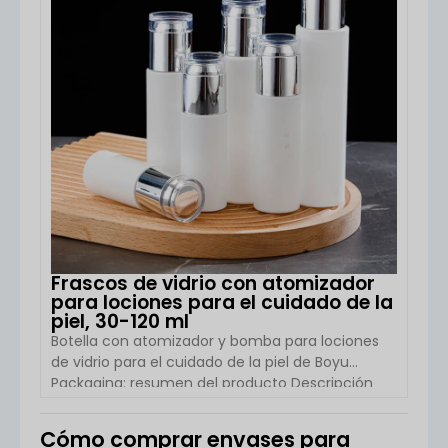
marcas de marca blanca. Especificaciones del
producto Detalles del artículo Nombre del
producto Frasco de PET para champú […]
Frascos de vidrio con atomizador
para lociones para el cuidado de la
piel, 30-120 ml
Botella con atomizador y bomba para lociones
de vidrio para el cuidado de la piel de Boyu
Packaging: resumen del producto Descripción
general del producto: Boyu Packaging ofrece
soluciones de envasado de alta calidad para el
Cómo comprar envases para
cuidado de la piel con su botella con atomizador
VER DETALLES