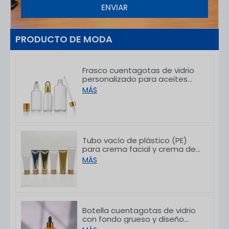
ENVIAR
PRODUCTO DE MODA
Frasco cuentagotas de vidrio
personalizado para aceites
esenciales, ideal para el
MÁS
empaque de productos para el
cuidado de la piel, de 5 a 100 ml
Tubo vacío de plástico (PE)
para crema facial y crema de
manos con tapas de bambú,
MÁS
de 50/80/100/150 g
Botella cuentagotas de vidrio
con fondo grueso y diseño
gradual personalizada, de 30