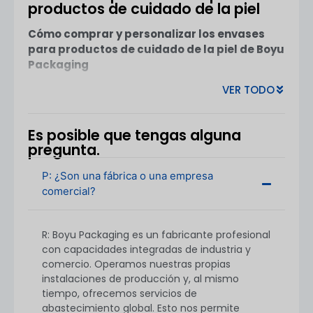
productos de cuidado de la piel
y bomba para lociones de vidrio, ideal para
productos cosméticos y de cuidado de la piel.
Cómo comprar y personalizar los envases
Estas botellas están disponibles en varios
para productos de cuidado de la piel de Boyu
tamaños, lo que garantiza su versatilidad para
Packaging
diferentes productos para el cuidado de la piel,
como lociones, sueros y aceites. El elegante
VER TODO
Cantidad mínima de pedido (MOQ)
diseño de […]
Frascos de plástico para productos de
cuidado de la piel:
Cantidad mínima de
Es posible que tengas alguna
pedido desde
5,000 unidades
pregunta.
Frascos y tarros de vidrio para el
P: ¿Son una fábrica o una empresa
cuidado de la piel:
Cantidad mínima de
comercial?
pedido desde
10,000 unidades
Tapas y bombas personalizadas:
El MOQ
R: Boyu Packaging es un fabricante profesional
puede variar, normalmente a partir de
con capacidades integradas de industria y
5,000 unidades
comercio. Operamos nuestras propias
instalaciones de producción y, al mismo
tiempo, ofrecemos servicios de
abastecimiento global. Esto nos permite