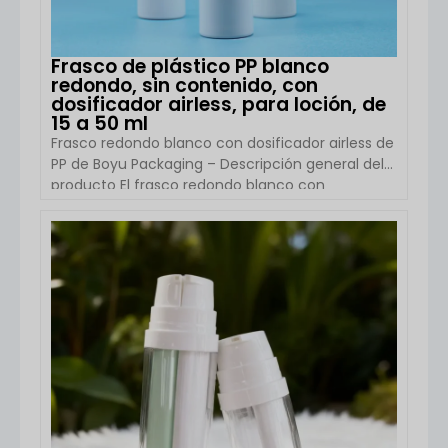
Frasco de plástico PP blanco
redondo, sin contenido, con
dosificador airless, para loción, de
15 a 50 ml
Frasco redondo blanco con dosificador airless de
PP de Boyu Packaging – Descripción general del
producto El frasco redondo blanco con
dosificador airless de plástico de Boyu Packaging
es una solución de envasado de alto
rendimiento diseñada para productos
VER DETALLES
cosméticos y de cuidado de la piel. Disponible en
capacidades de 15 ml, 30 ml y 50 ml, este frasco
está fabricado en plástico PP (polipropileno), lo
que le confiere una excelente resistencia
química, durabilidad y seguridad. El dosificador
airless […]