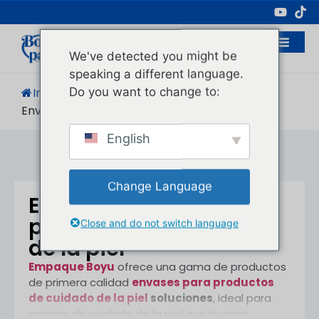
Fabricante Profesional De Envases
Cosméticos
We've detected you might be
speaking a different language.
Do you want to change to:
Inicio
/
Productos
/
Envases Para Productos De Cuidado De La Piel
English
Change Language
Envases para
productos de cuidado
Close and do not switch language
de la piel
Empaque Boyu
ofrece una gama de productos
de primera calidad
envases para productos
de cuidado de la piel
soluciones
, ideal para
marcas de cuidado de la piel que buscan