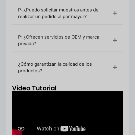
Póngase en contacto con nosotros para
P: ¿Puedo solicitar muestras antes de
hablar sobre sus necesidades de empaque
realizar un pedido al por mayor?
para productos de cuidado de la piel.
Proporcione detalles sobre su producto,
como el tipo (suero, crema, loción), las
preferencias de material (vidrio, plástico) y
P: ¿Ofrecen servicios de OEM y marca
las características deseadas (bomba,
privada?
gotero, estilo de tapa).
Diseño y cotización
¿Cómo garantizan la calidad de los
Una vez comprendidos sus requisitos,
productos?
nuestro equipo de diseño creará
Renderizaciones en 3D
del concepto de
Video Tutorial
empaque. También proporcionaremos un
presupuesto detallado basado en los
materiales, la decoración y las opciones de
personalización.
Creación y aprobación de muestras
Una vez aprobados el diseño y el
presupuesto, crearemos una muestra de