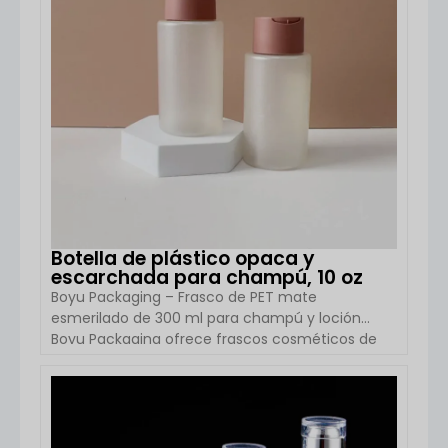
centran en la imagen de marca.
Especificaciones del producto Detalles del
artículo Nombre del producto Aceite esencial […]
Botella de plástico opaca y
escarchada para champú, 10 oz
Boyu Packaging – Frasco de PET mate
esmerilado de 300 ml para champú y loción
Boyu Packaging ofrece frascos cosméticos de
PET de alta calidad diseñados para champú,
loción y productos de cuidado personal. Este
frasco cilíndrico mate esmerilado de 10 oz (300
VER DETALLES
ml) con tapón de disco se utiliza ampliamente
tanto para marcas minoristas como para