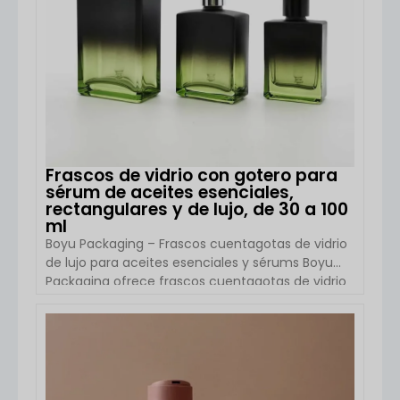
Frascos de vidrio con gotero para
sérum de aceites esenciales,
rectangulares y de lujo, de 30 a 100
ml
Boyu Packaging – Frascos cuentagotas de vidrio
de lujo para aceites esenciales y sérums Boyu
Packaging ofrece frascos cuentagotas de vidrio
rectangulares (de estilo cuadrado) de primera
calidad, diseñados para productos de alta gama
para el cuidado de la piel, aceites esenciales y
VER DETALLES
sérums. Con un lujoso acabado mate y opciones
de personalización completas, estos frascos son
ideales para empresas de cosméticos que se