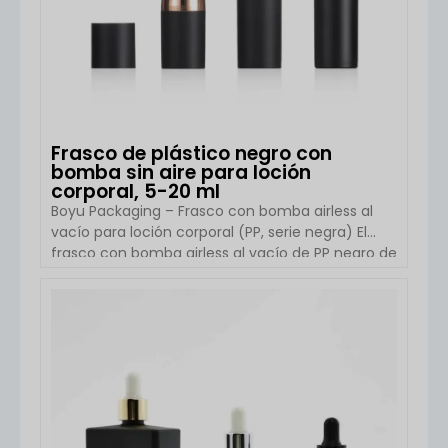
Frasco de plástico negro con
bomba sin aire para loción
corporal, 5-20 ml
Boyu Packaging – Frasco con bomba airless al
vacío para loción corporal (PP, serie negra) El
frasco con bomba airless al vacío de PP negro de
Boyu Packaging es una solución de envase
cosmético de alta gama diseñada para
productos modernos de cuidado de la piel y de
VER DETALLES
higiene personal. Fabricado en polipropileno (PP)
de alta calidad, este frasco airless cuenta con un
avanzado sistema de bomba al vacío que evita
eficazmente la exposición al aire, lo que ayuda a
[…]