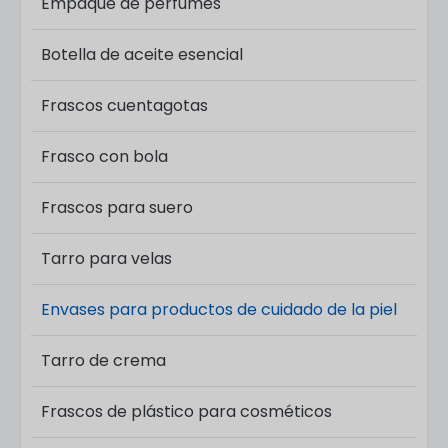
Empaque de perfumes
personalizados para productos de cuidado
de la piel
que realza su marca. Ya sea que
Botella de aceite esencial
busque opciones ecológicas, diseños elegantes
o una producción en masa confiable, le
Frascos cuentagotas
ofrecemos las soluciones de empaque
perfectas para sus productos para el cuidado
de la piel. ¡Contáctenos hoy mismo para
Frasco con bola
comenzar su proyecto!
Frascos para suero​
Tarro para velas
Envases para productos de cuidado de la piel
Tarro de crema
Frascos de plástico para cosméticos