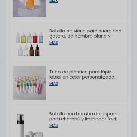
MÁS
ml
Botella de vidrio para suero con
gotero, de hombro plano y
acabado esmerilado blanco,
MÁS
de 10/30/50/60/80/100 ml
Tubo de plástico para lápiz
labial en color personalizado
con gancho, 8/15 g
MÁS
Botella con bomba de espuma
para champú y limpiador facial
de PET con hombro plano,
MÁS
150/200 ml