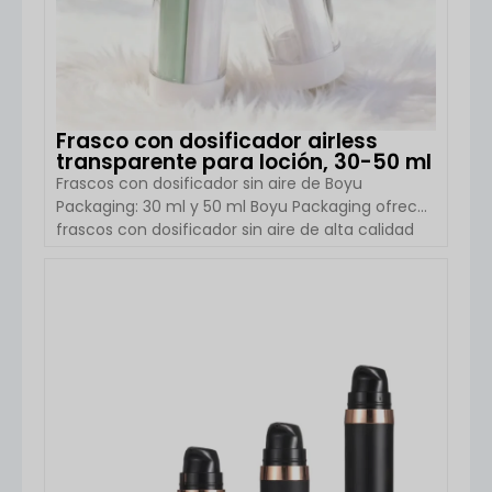
Frasco con dosificador airless
transparente para loción, 30-50 ml
Frascos con dosificador sin aire de Boyu
Packaging: 30 ml y 50 ml Boyu Packaging ofrece
frascos con dosificador sin aire de alta calidad
diseñados para aplicaciones cosméticas y de
cuidado de la piel. Disponibles en capacidades
de 30 ml y 50 ml, estos frascos tienen forma
VER DETALLES
redonda y están fabricados íntegramente en
plástico resistente (PET para el cuerpo, el cuello
y la base). Cada lote se envasa en cajas que
miden […]