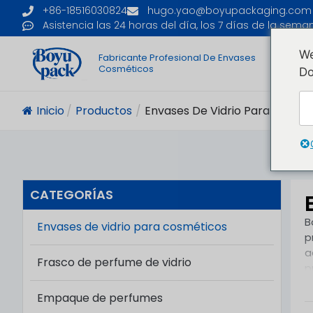
+86-18516030824
hugo.yao@boyupackaging.com
Asistencia las 24 horas del día, los 7 días de la sema
We
Fabricante Profesional De Envases
I
Cosméticos
Do
Inicio
/
Productos
/
Envases De Vidrio Para Cosmé
CATEGORÍAS
B
Envases de vidrio para cosméticos
p
a
Frasco de perfume de vidrio
p
b
Empaque de perfumes
A