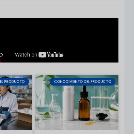
citar ajustes en la forma, el color o el acabado
ontrato y gestionan el depósito para comenzar la
d continuos para garantizar la consistencia con la
EL PRODUCTO
CONOCIMIENTO DEL PRODUCTO
trol de calidad antes de su empaque y envío.
complejos pueden tardar más tiempo.
ponibles bajo petición.