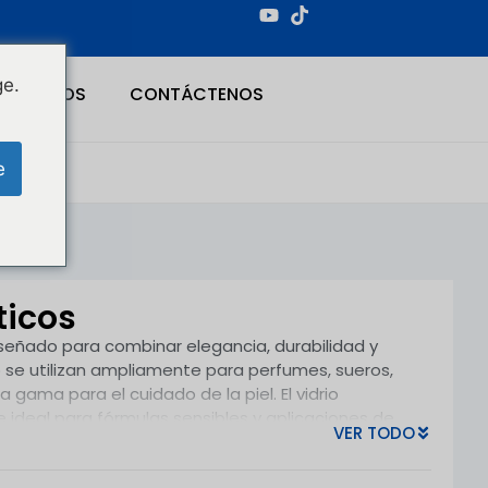
ge.
NOSOTROS
CONTÁCTENOS
e
ticos
señado para combinar elegancia, durabilidad y
o se utilizan ampliamente para perfumes, sueros,
 gama para el cuidado de la piel. El vidrio
e ideal para fórmulas sensibles y aplicaciones de
VER TODO
 productos de spa y líneas profesionales de cuidado