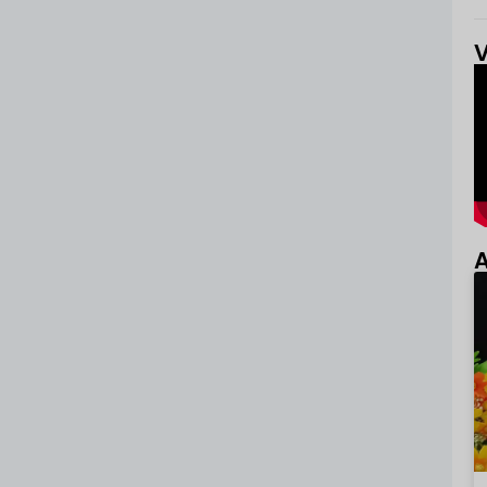
V
A
P