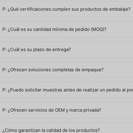
P: ¿Qué certificaciones cumplen sus productos de embalaje?
P: ¿Cuál es su cantidad mínima de pedido (MOQ)?
P: ¿Cuál es su plazo de entrega?
P: ¿Ofrecen soluciones completas de empaque?
roceso de personalización y adquisición
P: ¿Puedo solicitar muestras antes de realizar un pedido al p
Consulta inicial
Póngase en contacto con nuestro equipo de ventas y co
producto, ideas de diseño, tamaño, material, color y pr
P: ¿Ofrecen servicios de OEM y marca privada?
Diseño y cotización
Nuestro equipo de diseño preparará representaciones 
sus especificaciones. Se incluyen logotipos personaliza
¿Cómo garantizan la calidad de los productos?