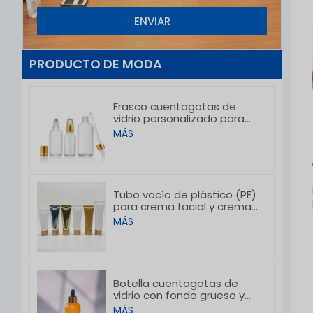
ENVIAR
PRODUCTO DE MODA
Frasco cuentagotas de
vidrio personalizado para
aceites esenciales, ideal
MÁS
para el empaque de
productos para el cuidado
de la piel, de 5 a 100 ml
Tubo vacío de plástico (PE)
para crema facial y crema
de manos con tapas de
MÁS
bambú, de 50/80/100/150 g
Botella cuentagotas de
vidrio con fondo grueso y
diseño gradual
MÁS