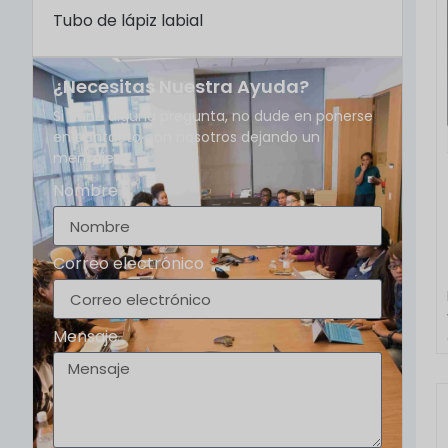
Tubo de lápiz labial
¿Necesitas Nuestra Ayuda?
Si tiene alguna pregunta, no dude en ponerse
en contacto con nosotros dejando un
mensaje.
Nombre
Correo electrónico
Mensaje