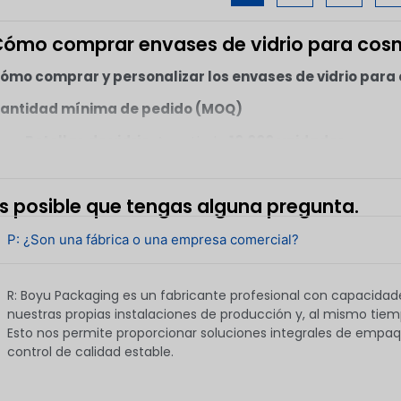
diseño de piedras
silueta redondeada y
un
preciosas de Boyu
limpia con una superficie
pr
ómo comprar envases de vidrio para cos
Packaging es un envase
esmerilada moderna, lo
in
para fragancias elegante
que le confiere un
fr
ómo comprar y personalizar los envases de vidrio par
y llamativo inspirado en la
aspecto elegante y de
un
estética de las piedras
alta calidad a las marcas
antidad mínima de pedido (MOQ)
es
preciosas. Con su silueta
de fragancias. Diseñado
vi
Botellas de vidrio
: A partir de
10,000 unidades
redondeada y su tapón
tanto para colecciones
en
decorativo, este frasco
de perfumes para
Tarro de vidrio
: A partir de
10,000 unidades
está diseñado para
hombre como para
mejorar la percepción de
mujer, este frasco ofrece
s posible que tengas alguna pregunta.
os MOQ pueden variar en función de la complejidad del diseñ
la marca sin dejar de lado
un equilibrio entre […]
roducción.
la practicidad. Disponible
P: ¿Son una fábrica o una empresa comercial?
en […]
R: Boyu Packaging es un fabricante profesional con capacidad
nuestras propias instalaciones de producción y, al mismo tiem
Esto nos permite proporcionar soluciones integrales de empa
control de calidad estable.