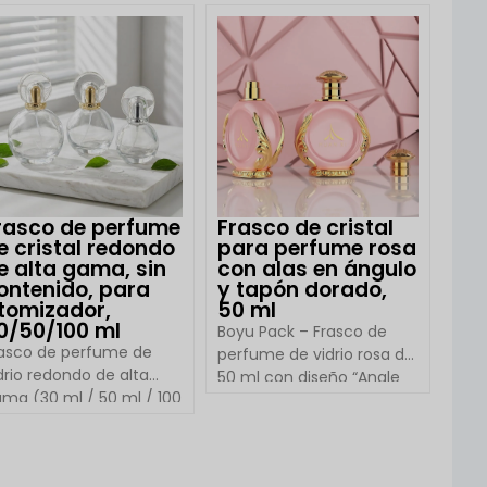
ran la imagen de marca al tiempo que garantizan la
rmas, colores y acabados superficiales, como
nte. Con soporte completo de OEM/ODM, Boyu
intivos y de alta calidad que destacan en mercados
rasco de perfume
Frasco de cristal
e cristal redondo
para perfume rosa
e alta gama, sin
con alas en ángulo
ontenido, para
y tapón dorado,
tomizador,
50 ml
0/50/100 ml
Boyu Pack – Frasco de
asco de perfume de
perfume de vidrio rosa de
drio redondo de alta
50 ml con diseño “Angle
ma (30 ml / 50 ml / 100
Wing” y tapón dorado
) Descripción general
Descripción general del
l producto El frasco de
producto El frasco de
VER DETALLES
rfume de vidrio
VER DETALLES
perfume HC1003 de Boyu