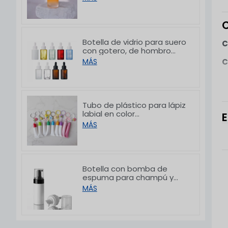
personalizada, de 30 ml
C
Botella de vidrio para suero
C
con gotero, de hombro
plano y acabado
C
MÁS
esmerilado blanco, de
10/30/50/60/80/100 ml
Tubo de plástico para lápiz
labial en color
E
L
personalizado con gancho,
MÁS
p
8/15 g
Botella con bomba de
espuma para champú y
limpiador facial de PET con
MÁS
hombro plano, 150/200 ml