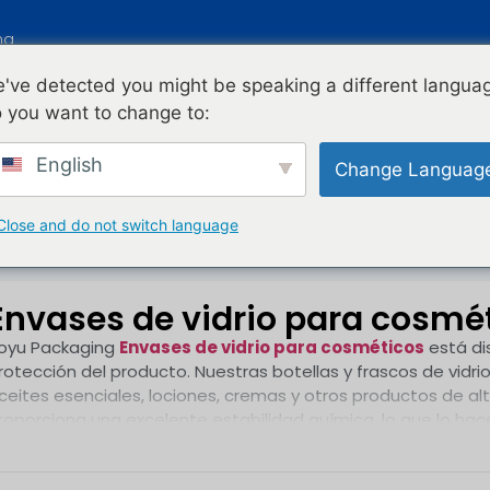
na
've detected you might be speaking a different langua
NICIO
PRODUCTOS
BLOG
ACERCA DE 
 you want to change to:
English
Change Languag
ticos
Close and do not switch language
Envases de vidrio para cosmé
oyu Packaging
Envases de vidrio para cosméticos
está di
rotección del producto. Nuestras botellas y frascos de vidri
ceites esenciales, lociones, cremas y otros productos de alta
roporciona una excelente estabilidad química, lo que lo hac
elleza de alta calidad.
decuados para estantes minoristas, sets de regalo de lujo,