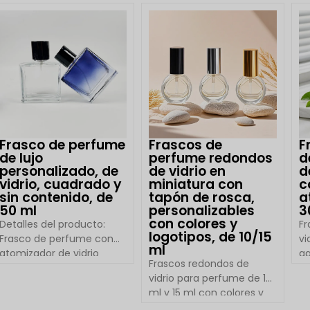
e la piel, nuestros envases de vidrio para cosméticos mejo
eguridad del producto. Ofrecemos diversas capacidades, fo
smerilado, recubrimiento, serigrafía y estampado en calie
ackaging ayuda a las marcas a crear envases de vidrio dist
ompetitivos.
Frasco de perfume
Frascos de
F
de lujo
perfume redondos
d
personalizado, de
de vidrio en
d
vidrio, cuadrado y
miniatura con
c
sin contenido, de
tapón de rosca,
a
50 ml
personalizables
3
con colores y
Detalles del producto:
Fr
logotipos, de 10/15
Frasco de perfume con
vi
ml
atomizador de vidrio
ga
Frascos redondos de
cuadrado y plano de lujo
ml
vidrio para perfume de 10
personalizado, 50 ml.
de
ml y 15 ml con colores y
Descripción general del
pe
VER DETALLES
logotipos personalizados.