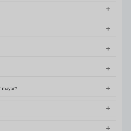
or mayor?
mparta los detalles de su proyecto: tipo de
esupuesto.
en 3D y le proporcionará un presupuesto basado en
dos, decoración y accesorios.