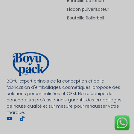
Bouteille de lotion
Flacon pulvérisateur
Bouteille Rollerball
Deutsch
BOYU, expert chinois de la conception et de la
العربية
fabrication d'emballages cosmétiques, propose des
한국어
solutions personnalisées et OEM. Notre équipe de
concepteurs professionnels garantit des emballages
日本語
de haute qualité et sur mesure pour rehausser votre
marque.
Italiano
Русский
Español de Argentina