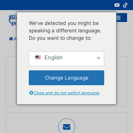
Fabricant Professionnel D'emballages
Cosmétiques
We've detected you might be
speaking a different language.
Do you want to change to:
Accueil
/
Nous Contacter
English
Change Language
TÉLÉPHONE
Close and do not switch language
+86-18516030824