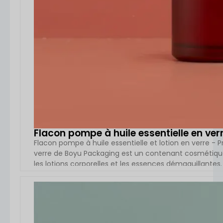
Flacon pompe à huile essentielle en ve
Flacon pompe à huile essentielle et lotion en verre - 
verre de Boyu Packaging est un contenant cosmétique
les lotions corporelles et les essences démaquillante
300 ml, ce flacon en verre est doté d'une pompe à lotio
VOIR L