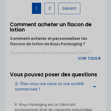
VOIR L
1
2
Suivant
Comment acheter un flacon de
lotion
Comment acheter et personnaliser les
flacons de lotion de Boyu Packaging ?
Quantité minimale de commande (MOQ)
VOIR TOUS
Bouteilles de lotion en plastique :
MOQ à
partir de
5 000 unités
Vous pouvez poser des questions
Bouteilles de lotion en verre :
MOQ à partir
de
10 000 unités
Q : Êtes-vous une usine ou une société
commerciale ?
La quantité demandée peut varier en fonction
de la complexité du dessin, des options de
décoration et du matériau. Si vous avez des
R : Boyu Packaging est un fabricant
exigences particulières, contactez-nous pour
professionnel doté de capacités industrielles