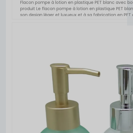
Flacon pompe à lotion en plastique PET blanc avec b
produit Le flacon pompe à lotion en plastique PET blan
son design léger et luxueux et à sa fabrication en PE
double couche, ce flacon-pompe pour lotion est parfait 
VOIR L