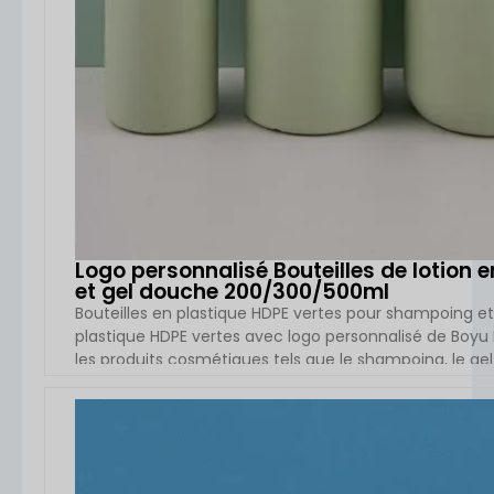
Logo personnalisé Bouteilles de lotion
et gel douche 200/300/500ml
Bouteilles en plastique HDPE vertes pour shampoing et
plastique HDPE vertes avec logo personnalisé de Boyu
les produits cosmétiques tels que le shampoing, le gel
ml et 500 ml, ces bouteilles HDPE rechargeables ont un
VOIR L