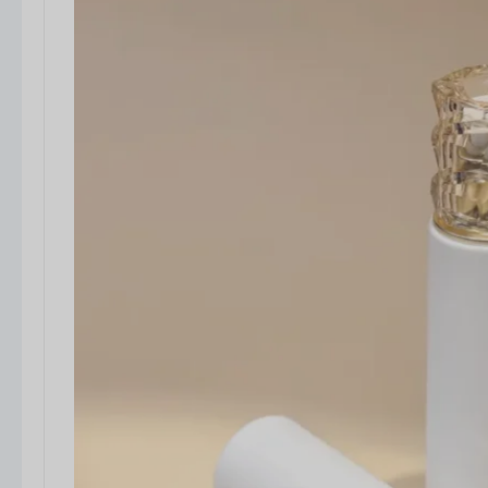
protection fiable, une distribution conviviale et
un attrait visuel fort.
Boyu Packaging fournit des solutions
d'emballage qui combinent durabilité, flexibilité
de conception et valeur de la marque, afin
d'aider vos produits de lotion à se démarquer sur
les marchés mondiaux concurrentiels.