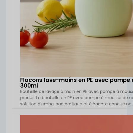
Flacons lave-mains en PE avec pompe 
300ml
Bouteille de lavage à main en PE avec pompe à mouss
produit La bouteille en PE avec pompe à mousse de c
solution d'emballage pratique et élégante conçue pour
visage, les savons moussants, les produits de soins pou
formules de soins doux pour la peau. Fabriqué à partir 
VOIR L