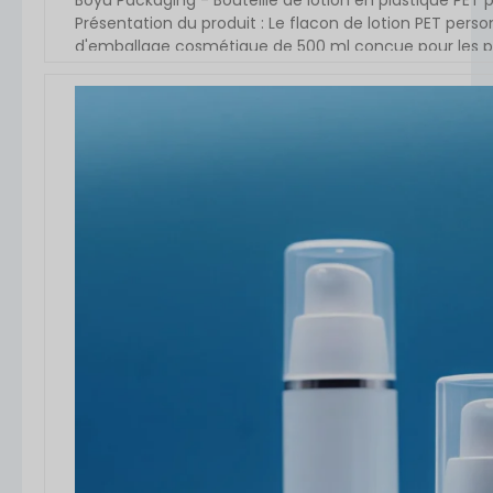
Présentation du produit : Le flacon de lotion PET pers
d'emballage cosmétique de 500 ml conçue pour les prod
désinfectants pour les mains et les gels douche. Ce fl
est léger, durable et recyclable, [...]
VOIR L