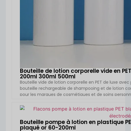
Bouteille de lotion corporelle vide en P
200ml 300ml 500ml
Bouteille vide de lotion corporelle en PET de luxe ave
bouteille rechargeable de shampooing et de lotion co
pour les marques de cosmétiques et de soins personn
d'emballage élégantes, durables et rechargeables. Ave
pompe à poussoir de première qualité et son [...]
VOIR L
Bouteille pompe à lotion en plastique 
plaqué or 60-200ml