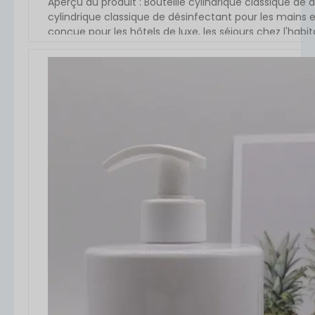
Aperçu du produit : Bouteille cylindrique classique de
cylindrique classique de désinfectant pour les mains e
conçue pour les hôtels de luxe, les séjours chez l'hab
ml, ce flacon offre une option d'emballage sophistiqué
design rayé unique et la forme cylindrique [...]
VOIR L