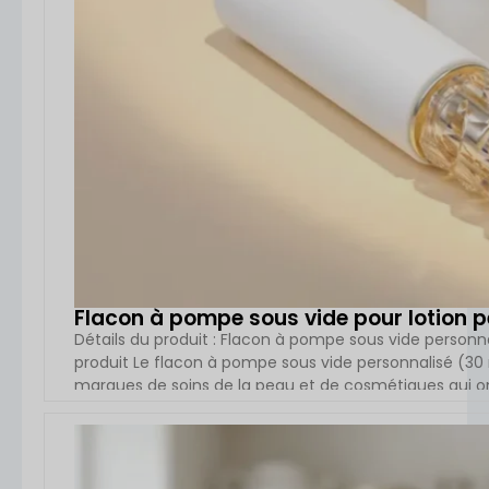
Flacon à pompe sous vide pour lotion p
Détails du produit : Flacon à pompe sous vide personna
produit Le flacon à pompe sous vide personnalisé (30
marques de soins de la peau et de cosmétiques qui o
dosage contrôlé. Grâce à son système de pompe à vide
formule avec l'air tout en offrant une expérience utilis
VOIR L