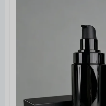
réduisent les pertes de produits.
Design personnalisable :
Services
OEM/ODM complets comprenant des
couleurs, des formes et des finitions
personnalisées (mates, brillantes, givrées),
la sérigraphie, le marquage à chaud,
l'étiquetage et le gaufrage.
Amélioration de la marque :
Les designs
modernes et élégants améliorent l'attrait
des rayons et la reconnaissance de la
marque.
Options durables :
Des matériaux PCR et
recyclables sont disponibles pour les
marques soucieuses de l'environnement.
Considérations
Plastique ou verre ?
Les bouteilles en
plastique sont légères et rentables, mais
peuvent sembler moins haut de gamme
que le verre. Le verre offre un attrait luxueux
mais augmente le poids et les frais