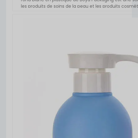
les produits de soins de la peau et les produits cosmét
fabriqué en plastique PP (polypropylène), ce qui lui 
durabilité et une grande sécurité. La pompe airless [...]
VOIR L