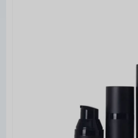
mains, écrans solaires, fonds de teint
liquides, revitalisants capillaires et produits
de soins pour bébés
. Qu'il s'agisse de produits
de consommation courante ou de lignes
cosmétiques haut de gamme, nos flacons allient
fonctionnalité et esthétique moderne.
Matériaux et construction
Nous proposons des flacons de lotion dans une
variété de matériaux afin de répondre aux
différents positionnements des produits et aux
différents niveaux de budget :
PET (polyéthylène téréphtalate) :
Léger,
transparent et recyclable. Idéal pour
mettre en valeur la couleur et la texture
des produits.
PEHD (polyéthylène haute densité) :
Durable et résistant aux produits chimiques,
parfait pour les lotions plus épaisses et les