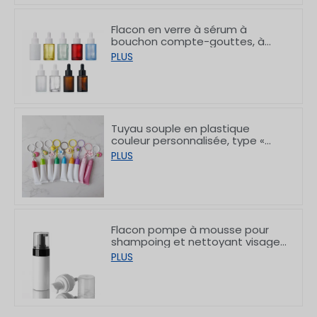
Flacon en verre à sérum à
bouchon compte-gouttes, à
bord plat et finition blanche
PLUS
givrée, 10/30/50/60/80/100 ml
Tuyau souple en plastique
couleur personnalisée, type «
rouge à lèvres », avec crochet,
PLUS
8/15 g
Flacon pompe à mousse pour
shampoing et nettoyant visage
en PET à épaulement plat,
PLUS
150/200 ml