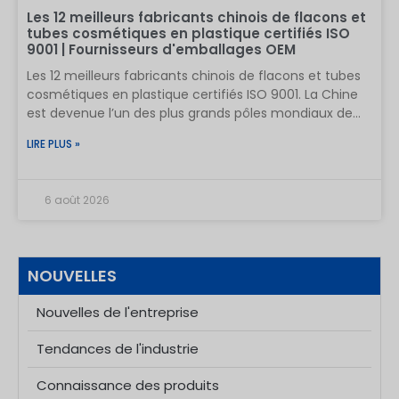
Les 12 meilleurs fabricants chinois de flacons et
tubes cosmétiques en plastique certifiés ISO
9001 | Fournisseurs d'emballages OEM
Les 12 meilleurs fabricants chinois de flacons et tubes
cosmétiques en plastique certifiés ISO 9001. La Chine
est devenue l’un des plus grands pôles mondiaux de
fabrication d’emballages cosmétiques, fournissant des
LIRE PLUS »
flacons en plastique, des tubes cosmétiques, des
contenants airless, des pompes et des solutions
d’emballage sur mesure aux marques de soins de la
6 août 2026
peau, de soins capillaires, de soins personnels et de
beauté du monde entier. Pour les acheteurs
internationaux, le choix d’un fabricant d’emballages
cosmétiques en plastique ne se résume pas à une
NOUVELLES
simple question de prix. Un fournisseur fiable doit
garantir un contrôle qualité constant, un système de
Nouvelles de l'entreprise
gestion de la qualité certifié ISO 9001, des matériaux
adaptés, une capacité de conception sur mesure, une
Tendances de l'industrie
production efficace et une expérience en matière
d’exportation. Les fabricants suivants se distinguent
Connaissance des produits
par différents atouts, notamment le développement