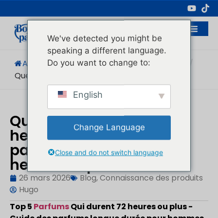
Fabricant Professionnel D'emballages
Cosmétiques
We've detected you might be
speaking a different language.
Do you want to change to:
Accueil
/
Blog
/
Connaissance Des Produits
/
Quel Parfum Dure 72...
English
Quel parfum dure 72
Change Language
heures ? Top 5 des
parfums qui durent 72
Close and do not switch language
heures ou plus
26 mars 2026
Blog
,
Connaissance des produits
Hugo
Top 5
Parfums
Qui durent 72 heures ou plus -