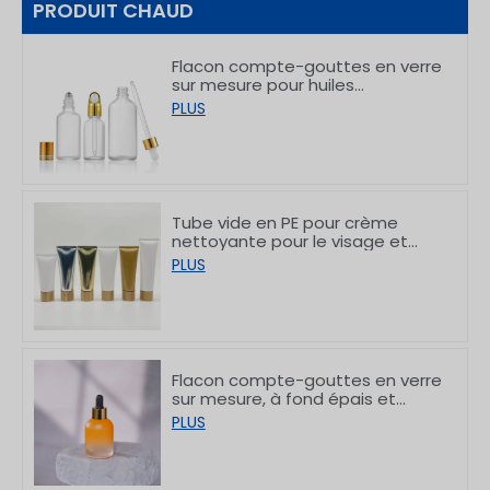
PRODUIT CHAUD
Flacon compte-gouttes en verre
sur mesure pour huiles
essentielles, destiné aux soins de
PLUS
la peau, de 5 à 100 ml
Tube vide en PE pour crème
nettoyante pour le visage et
crème pour les mains, avec
PLUS
bouchons en bambou,
50/80/100/150 g
Flacon compte-gouttes en verre
sur mesure, à fond épais et
gradué, 30 ml
PLUS