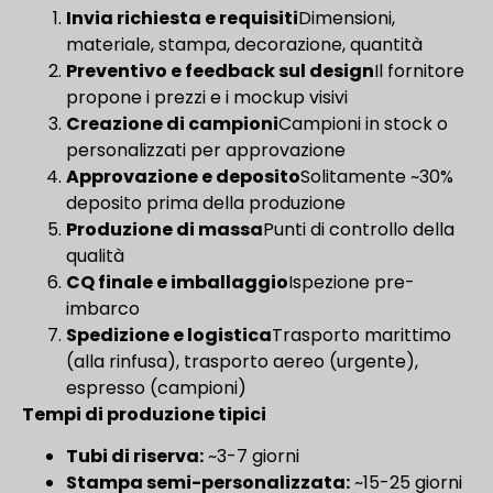
Invia richiesta e requisiti
Dimensioni,
materiale, stampa, decorazione, quantità
Preventivo e feedback sul design
Il fornitore
propone i prezzi e i mockup visivi
Creazione di campioni
Campioni in stock o
personalizzati per approvazione
Approvazione e deposito
Solitamente ~30%
deposito prima della produzione
Produzione di massa
Punti di controllo della
qualità
CQ finale e imballaggio
Ispezione pre-
imbarco
Spedizione e logistica
Trasporto marittimo
(alla rinfusa), trasporto aereo (urgente),
espresso (campioni)
Tempi di produzione tipici
Tubi di riserva:
~3-7 giorni
Stampa semi-personalizzata:
~15-25 giorni