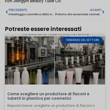
con Jiangyin Beauty Tube Co.
PRECEDENTE
AVANTI
Imballaggio cosmetico della metropolitana per il tubo della spremitura della crema dell'occhio della protezione solare
Profumo olio essenziale cosmetico Rollerball bottiglia 3ml/5ml/10ml
Potreste essere interessati
TENDENZE DEL SETTORE
Come scegliere un produttore di flaconi e
tubetti in plastica per cosmetici
Risposta breve: scegliete un produttore di flaconi o