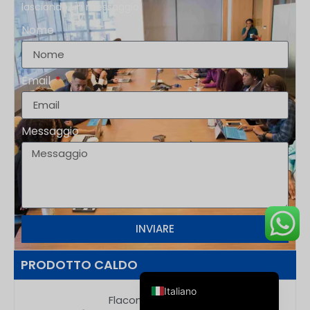
lasciando un messaggio.
Nome
Email
Deutsch
Messaggio
Français
العربية
한국어
日本語
Русский
INVIARE
Español de Argentina
PRODOTTO CALDO
English
Italiano
Flacone contagocce in vetro