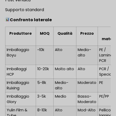
Supporto standard
Confronto laterale
Produttore
MOQ
Qualità
Prezzo
I
materi
Imballaggio
~10k
Alto
Medio-
PE /
Boyu
alto
Laminato
PCR
Imballaggi
10-20k
Molto alto
Alto
PCR /
HCP
Specialit
Imballaggio
5-8k
Medio-
Moderato
PE
Ruixing
alto
Imballaggio
3-5k
Medio
Basso-
PE/PP
Glory
Moderato
Yulin Film &
8-10k
Alto
Mod-Alto
Pellicole 
Tube
laminat