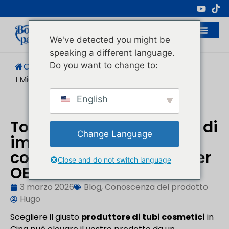
Produttore Professionale Di Imballaggi
Cosmetici
We've detected you might be
speaking a different language.
Do you want to change to:
Casa
/
Blog
/
Conoscenza Del Prodotto
/
I Migliori 8 Cosmetici...
English
Top 8 migliori produttori di
Change Language
imballaggi per tubi
cosmetici in Cina: Partner
Close and do not switch language
OEM affidabili
3 marzo 2026
Blog
,
Conoscenza del prodotto
Hugo
Scegliere il giusto
produttore di tubi cosmetici
in