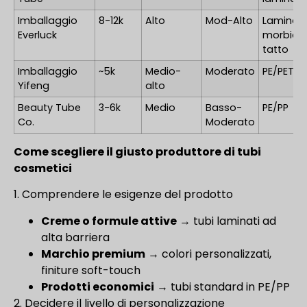
Imballaggio
8-12k
Alto
Mod-Alto
Laminat
Everluck
morbido 
tatto
Imballaggio
~5k
Medio-
Moderato
PE/PET
Yifeng
alto
Beauty Tube
3-6k
Medio
Basso-
PE/PP
Co.
Moderato
Come scegliere il giusto produttore di tubi
cosmetici
1. Comprendere le esigenze del prodotto
Creme o formule attive
→ tubi laminati ad
alta barriera
Marchio premium
→ colori personalizzati,
finiture soft-touch
Prodotti economici
→ tubi standard in PE/PP
2. Decidere il livello di personalizzazione