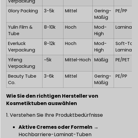
Verpackung
Glory Packing
3-5k
Mittel
Gering-
PE/PP
Mäßig
Yulin Film &
8-10k
Hoch
Mod-
Laminat-F
Tube
High
Everluck
8-12k
Hoch
Mod-
Soft-Tou
Verpackung
High
Laminat
Yifeng
~5k
Mittel-Hoch
Mäßig
PE/PET
Verpackung
Beauty Tube
3-6k
Mittel
Gering-
PE/PP
Co.
Mäßig
Wie Sie den richtigen Hersteller von
Kosmetiktuben auswählen
1. Verstehen Sie Ihre Produktbedürfnisse
Aktive Cremes oder Formeln
→
Hochbarriere-Laminat-Tuben