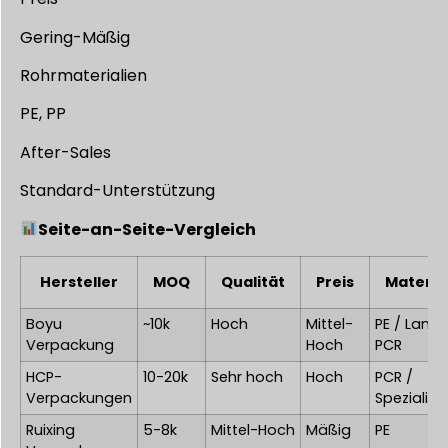
Gering-Mäßig
Rohrmaterialien
PE, PP
After-Sales
Standard-Unterstützung
Seite-an-Seite-Vergleich
Hersteller
MOQ
Qualität
Preis
Materia
Boyu
~10k
Hoch
Mittel-
PE / Lamin
Verpackung
Hoch
PCR
HCP-
10-20k
Sehr hoch
Hoch
PCR /
Verpackungen
Spezialitä
Ruixing
5-8k
Mittel-Hoch
Mäßig
PE