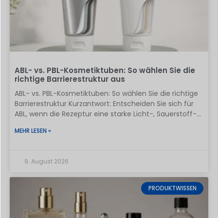
ABL- vs. PBL-Kosmetiktuben: So wählen Sie die
richtige Barrierestruktur aus
ABL- vs. PBL-Kosmetiktuben: So wählen Sie die richtige
Barrierestruktur Kurzantwort: Entscheiden Sie sich für
ABL, wenn die Rezeptur eine starke Licht-, Sauerstoff-
und Feuchtigkeitsbarriere benötigt und eine opake
MEHR LESEN »
Metallschicht akzeptabel ist. Entscheiden Sie sich für
PBL, wenn die Verpackung eine gute Barrierewirkung,
einen glatten, elastischen Tubenkörper und eine
9. August 2026
Struktur benötigt, die besser in den PE-
Recyclingkreislauf integriert werden kann. Keines der
beiden Materialien sollte allein anhand eines
PRODUKTWISSEN
Datenblatts zugelassen werden: Die befüllte Tube, der
Tubenschulterbereich, der Verschluss, die Dekoration
und die Endversiegelung müssen gemeinsam