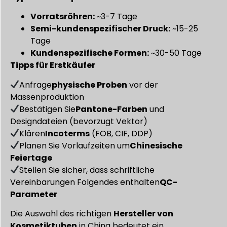
Vorratsröhren:
~3-7 Tage
Semi-kundenspezifischer Druck:
~15-25
Tage
Kundenspezifische Formen:
~30-50 Tage
Tipps für Erstkäufer
Anfrage
physische Proben
vor der
Massenproduktion
Bestätigen Sie
Pantone-Farben
und
Designdateien (bevorzugt Vektor)
Klären
Incoterms
(FOB, CIF, DDP)
Planen Sie Vorlaufzeiten um
Chinesische
Feiertage
Stellen Sie sicher, dass schriftliche
Vereinbarungen Folgendes enthalten
QC-
Parameter
Die Auswahl des richtigen
Hersteller von
Kosmetiktuben
in China bedeutet ein