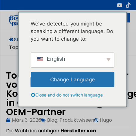
Professioneller Hersteller Von
Kosmetikverpackungen
We've detected you might be
speaking a different language. Do
you want to change to:
Startseite
/
Blog
/
Produktwissen
/
Top 8 Beste Kosmetische...
English
Top 8 der besten Hersteller
Change Language
von
Kosmetiktubenverpackung
Close and do not switch language
in China: Zuverlässige
OEM-Partner
März 3, 2026
Blog
,
Produktwissen
Hugo
Die Wahl des richtigen
Hersteller von