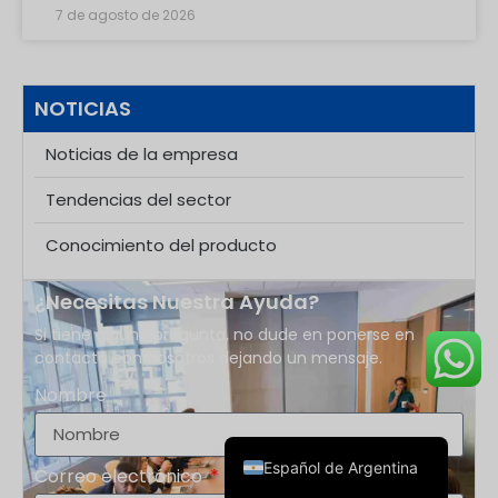
7 de agosto de 2026
configuración de rosca y la altura del cuello. Una
botella 24/410 debe combinarse con una bomba, un
rociador o una tapa 24/410, pero el código por sí solo
no garantiza un envase comercial a prueba de fugas.
NOTICIAS
No interpretes 24/410 como una fracción. No significa
una abertura interna de 24 mm, una dimensión de 410
Noticias de la empresa
mm ni una rosca de 4,10 mm. Es una norma de
Deutsch
empaque de dos partes que se utiliza para combinar
Tendencias del sector
envases y cierres. ¿Qué
Français
Conocimiento del producto
العربية
한국어
¿Necesitas Nuestra Ayuda?
日本語
Si tiene alguna pregunta, no dude en ponerse en
contacto con nosotros dejando un mensaje.
Italiano
Nombre
Русский
English
Español de Argentina
Correo electrónico