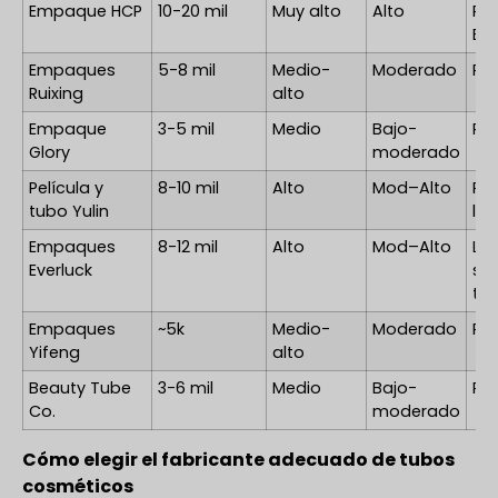
Empaque HCP
10-20 mil
Muy alto
Alto
PCR
Esp
Empaques
5-8 mil
Medio-
Moderado
PE
Ruixing
alto
Empaque
3-5 mil
Medio
Bajo-
PE/
Glory
moderado
Película y
8-10 mil
Alto
Mod–Alto
Pel
tubo Yulin
la
Empaques
8-12 mil
Alto
Mod–Alto
La
Everluck
sua
ta
Empaques
~5k
Medio-
Moderado
PE/
Yifeng
alto
Beauty Tube
3-6 mil
Medio
Bajo-
PE/
Co.
moderado
Cómo elegir el fabricante adecuado de tubos
cosméticos