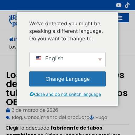
Fabricante Profesional De Envases
Cosméticos
We've detected you might be
speaking a different language.
Do you want to change to:
Inicio
/
Blog
/
Conocimiento Del Producto
/
Los 8 Mejores Cosméticos...
English
Los 8 mejores fabricantes
Change Language
de envases cosméticos
tubulares de China: socios
Close and do not switch language
OEM de confianza
3 de marzo de 2026
Blog
,
Conocimiento del producto
Hugo
Elegir lo adecuado
fabricante de tubos