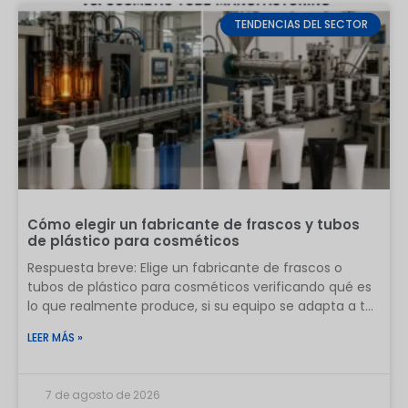
TENDENCIAS DEL SECTOR
Cómo elegir un fabricante de frascos y tubos
de plástico para cosméticos
Respuesta breve: Elige un fabricante de frascos o
tubos de plástico para cosméticos verificando qué es
lo que realmente produce, si su equipo se adapta a tu
empaque, cómo controla los materiales y las
LEER MÁS »
dimensiones críticas, y si puede reproducir una
muestra aprobada en la producción en masa. Un
certificado, una cotización, un video de la fábrica o un
7 de agosto de 2026
precio bajo son pruebas útiles, pero ninguna es