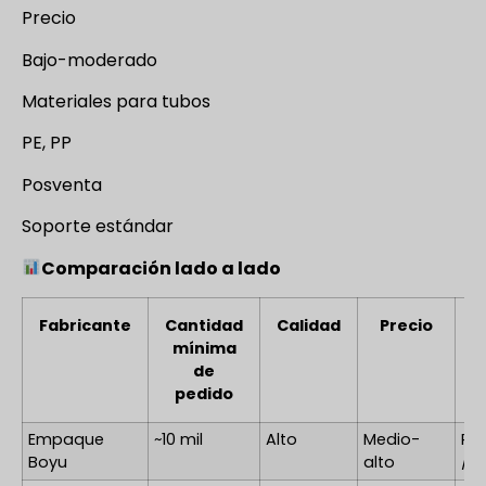
Precio
Bajo-moderado
Materiales para tubos
PE, PP
Posventa
Soporte estándar
Comparación lado a lado
Fabricante
Cantidad
Calidad
Precio
M
mínima
de
pedido
Empaque
~10 mil
Alto
Medio-
PE
Boyu
alto
/ P