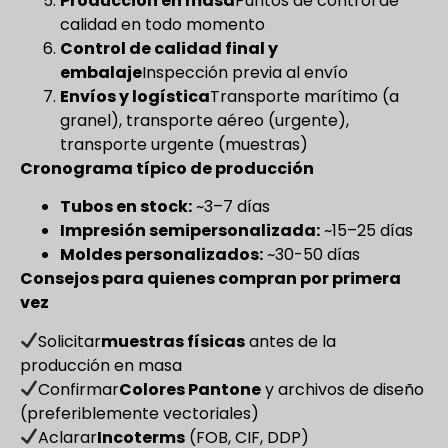
Producción en masa
Puntos de control de
calidad en todo momento
Control de calidad final y
embalaje
Inspección previa al envío
Envíos y logística
Transporte marítimo (a
granel), transporte aéreo (urgente),
transporte urgente (muestras)
Cronograma típico de producción
Tubos en stock:
~3–7 días
Impresión semipersonalizada:
~15–25 días
Moldes personalizados:
~30-50 días
Consejos para quienes compran por primera
vez
Solicitar
muestras físicas
antes de la
producción en masa
Confirmar
Colores Pantone
y archivos de diseño
(preferiblemente vectoriales)
Aclarar
Incoterms
(FOB, CIF, DDP)